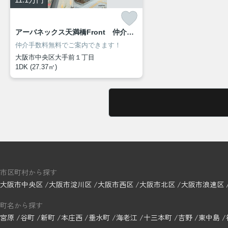
アーバネックス天満橋Front 仲介手数料無料
仲介手数料無料でご案内できます！
大阪市中央区大手前１丁目
1DK (27.37㎡)
市区町村から探す
大阪市中央区
大阪市淀川区
大阪市西区
大阪市北区
大阪市浪速区
町名から探す
宮原
谷町
新町
本庄西
垂水町
海老江
十三本町
吉野
東中島