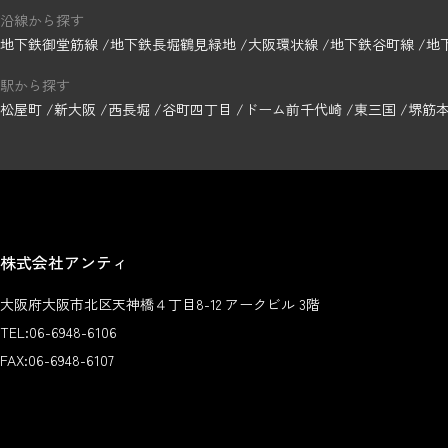
沿線から探す
地下鉄御堂筋線
地下鉄長堀鶴見緑地
大阪環状線
地下鉄谷町線
地
駅から探す
松屋町
新大阪
西長堀
谷町四丁目
ドーム前千代崎
東三国
堺筋
株式会社アンティ
大阪府大阪市北区天神橋４丁目8-12 アークビル 3階
TEL:
06-6948-6106
FAX:
06-6948-6107