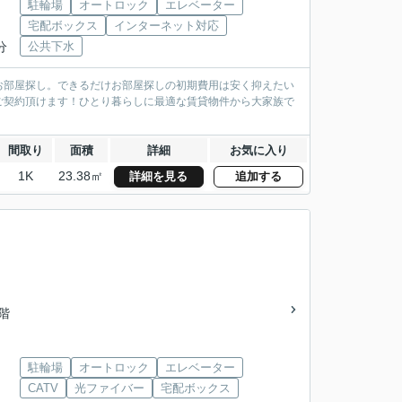
駐輪場
オートロック
エレベーター
宅配ボックス
インターネット対応
分
公共下水
お部屋探し。できるだけお部屋探しの初期費用は安く抑えたい
ご契約頂けます！ひとり暮らしに最適な賃貸物件から大家族で
間取り
面積
詳細
お気に入り
1K
23.38㎡
詳細を見る
追加する
5階
駐輪場
オートロック
エレベーター
CATV
光ファイバー
宅配ボックス