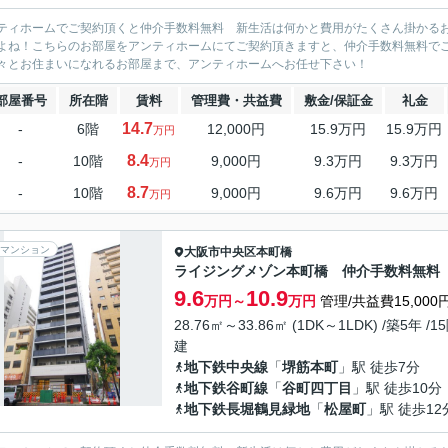
ティホームでご契約頂くと仲介手数料無料 新生活は何かと費用がたくさん掛かる
よね！こちらのお部屋をアンティホームにてご契約頂きますと、仲介手数料無料で
々とお住まいになれるお部屋まで、アンティホームへお任せ下さい！
部屋番号
所在階
賃料
管理費・共益費
敷金/保証金
礼金
14.7
-
6階
12,000円
15.9万円
15.9万円
万円
8.4
-
10階
9,000円
9.3万円
9.3万円
万円
8.7
-
10階
9,000円
9.6万円
9.6万円
万円
マンション
大阪市中央区
本町橋
ライジングメゾン本町橋 仲介手数料無料
9.6
10.9
万円～
万円
管理/共益費15,000
28.76㎡～33.86㎡ (1DK～1LDK) /築5年 /1
建
地下鉄中央線
「
堺筋本町
」駅 徒歩7分
地下鉄谷町線
「
谷町四丁目
」駅 徒歩10分
地下鉄長堀鶴見緑地
「
松屋町
」駅 徒歩12