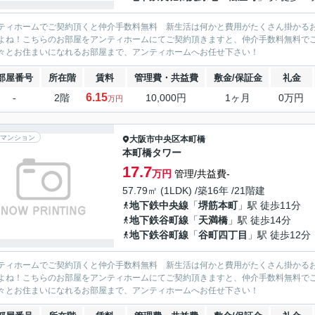
ティホームでご契約頂くと仲介手数料無料 新生活は何かと費用がたくさん掛かる
よね！こちらのお部屋をアンティホームにてご契約頂きますと、仲介手数料無料で
々とお住まいになれるお部屋まで、アンティホームへお任せ下さい！
部屋番号
所在階
賃料
管理費・共益費
敷金/保証金
礼金
6.15
-
2階
10,000円
1ヶ月
0万円
万円
マンション
大阪市中央区
本町橋
本町橋タワー
17.7
万円
管理/共益費-
57.79㎡ (1LDK) /築16年 /21階建
地下鉄中央線
「
堺筋本町
」駅 徒歩11分
地下鉄谷町線
「
天満橋
」駅 徒歩14分
地下鉄谷町線
「
谷町四丁目
」駅 徒歩12分
ティホームでご契約頂くと仲介手数料無料 新生活は何かと費用がたくさん掛かる
よね！こちらのお部屋をアンティホームにてご契約頂きますと、仲介手数料無料で
々とお住まいになれるお部屋まで、アンティホームへお任せ下さい！