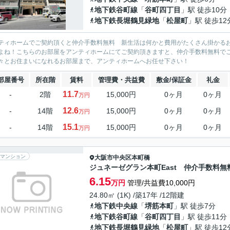
地下鉄谷町線
「
谷町四丁目
」駅 徒歩10分
地下鉄長堀鶴見緑地
「
松屋町
」駅 徒歩12
ティホームでご契約頂くと仲介手数料無料 新生活は何かと費用がたくさん掛かる
よね！こちらのお部屋をアンティホームにてご契約頂きますと、仲介手数料無料で
々とお住まいになれるお部屋まで、アンティホームへお任せ下さい！
部屋番号
所在階
賃料
管理費・共益費
敷金/保証金
礼金
11.7
-
2階
15,000円
0ヶ月
0ヶ月
万円
12.6
-
14階
15,000円
0ヶ月
0ヶ月
万円
15.1
-
14階
15,000円
0ヶ月
0ヶ月
万円
マンション
大阪市中央区
本町橋
ジュネーゼグラン本町East 仲介手数料無
6.15
万円
管理/共益費10,000円
24.80㎡ (1K) /築17年 /12階建
地下鉄中央線
「
堺筋本町
」駅 徒歩7分
地下鉄谷町線
「
谷町四丁目
」駅 徒歩11分
地下鉄長堀鶴見緑地
「
松屋町
」駅 徒歩12