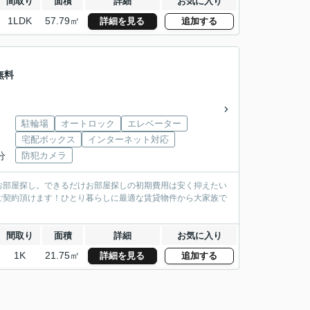
間取り
面積
詳細
お気に入り
1LDK
57.79㎡
詳細を見る
追加する
無料
駐輪場
オートロック
エレベーター
宅配ボックス
インターネット対応
分
防犯カメラ
お部屋探し。できるだけお部屋探しの初期費用は安く抑えたい
ご契約頂けます！ひとり暮らしに最適な賃貸物件から大家族で
間取り
面積
詳細
お気に入り
1K
21.75㎡
詳細を見る
追加する