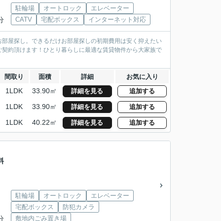
駐輪場
オートロック
エレベーター
分
CATV
宅配ボックス
インターネット対応
お部屋探し。できるだけお部屋探しの初期費用は安く抑えたい
ご契約頂けます！ひとり暮らしに最適な賃貸物件から大家族で
間取り
面積
詳細
お気に入り
1LDK
33.90㎡
詳細を見る
追加する
1LDK
33.90㎡
詳細を見る
追加する
1LDK
40.22㎡
詳細を見る
追加する
料
駐輪場
オートロック
エレベーター
宅配ボックス
防犯カメラ
分
敷地内ごみ置き場