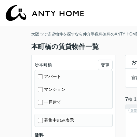
大阪市で賃貸物件を探すなら仲介手数料無料のANTY HOM
本町橋の賃貸物件一覧
お
本町橋
変更
アパート
宮
マンション
7
1
棟
一戸建て
賃貸
募集中のみ表示
賃料