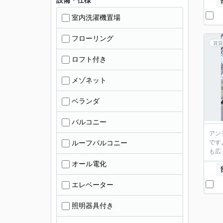
設備・仕様
室内洗濯機置場
フローリング
賃貸
ロフト付き
メゾネット
ベランダ
バルコニー
アン
ルーフバルコニー
です
も広
オール電化
エレベーター
照明器具付き