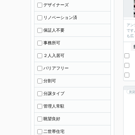
デザイナーズ
リノベーション済
アン
保証人不要
です
も広
事務所可
２人入居可
バリアフリー
分割可
賃貸
分譲タイプ
管理人常駐
眺望良好
二世帯住宅