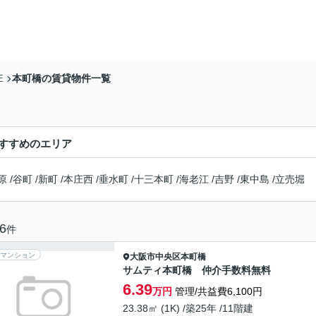
本町橋の賃貸物件一覧
E
すすめのエリア
原
/
谷町
/
新町
/
本庄西
/
垂水町
/
十三本町
/
海老江
/
吉野
/
東中島
/
立売堀
6
件
マンション
大阪市中央区
本町橋
サムティ本町橋 仲介手数料無料
6.39
万円
管理/共益費6,100円
23.38㎡ (1K) /築25年 /11階建