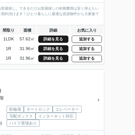
お部屋探し。できるだけお部屋探しの初期費用は安く抑えたい
ご契約頂けます！ひとり暮らしに最適な賃貸物件から大家族で
間取り
面積
詳細
お気に入り
1LDK
57.62㎡
詳細を見る
追加する
1R
31.96㎡
詳細を見る
追加する
1R
31.96㎡
詳細を見る
追加する
円
5階
駐輪場
オートロック
エレベーター
宅配ボックス
インターネット対応
分
バイク置場あり