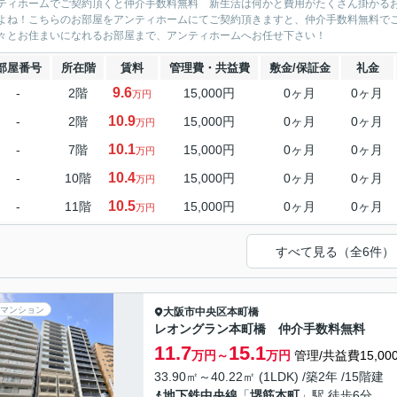
ティホームでご契約頂くと仲介手数料無料 新生活は何かと費用がたくさん掛かる
よね！こちらのお部屋をアンティホームにてご契約頂きますと、仲介手数料無料で
々とお住まいになれるお部屋まで、アンティホームへお任せ下さい！
部屋番号
所在階
賃料
管理費・共益費
敷金/保証金
礼金
9.6
-
2階
15,000円
0ヶ月
0ヶ月
万円
10.9
-
2階
15,000円
0ヶ月
0ヶ月
万円
10.1
-
7階
15,000円
0ヶ月
0ヶ月
万円
10.4
-
10階
15,000円
0ヶ月
0ヶ月
万円
10.5
-
11階
15,000円
0ヶ月
0ヶ月
万円
すべて見る（全6件）
マンション
大阪市中央区
本町橋
レオングラン本町橋 仲介手数料無料
11.7
15.1
万円～
万円
管理/共益費15,00
33.90㎡～40.22㎡ (1LDK) /築2年 /15階建
地下鉄中央線
「
堺筋本町
」駅 徒歩6分