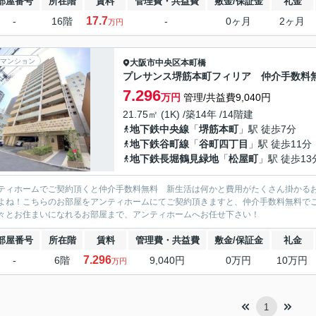
部屋番号
所在階
賃料
管理費・共益費
敷金/保証金
礼金
17.7
-
16階
-
0ヶ月
2ヶ月
万円
マンション
大阪市中央区
本町橋
プレサンス堺筋本町フィリア 仲介手数料
7.296
万円
管理/共益費9,040円
21.75㎡ (1K) /築14年 /14階建
地下鉄中央線
「
堺筋本町
」駅 徒歩7分
地下鉄谷町線
「
谷町四丁目
」駅 徒歩11分
地下鉄長堀鶴見緑地
「
松屋町
」駅 徒歩13
ティホームでご契約頂くと仲介手数料無料 新生活は何かと費用がたくさん掛かる
よね！こちらのお部屋をアンティホームにてご契約頂きますと、仲介手数料無料で
々とお住まいになれるお部屋まで、アンティホームへお任せ下さい！
部屋番号
所在階
賃料
管理費・共益費
敷金/保証金
礼金
7.296
-
6階
9,040円
0万円
10万円
万円
1