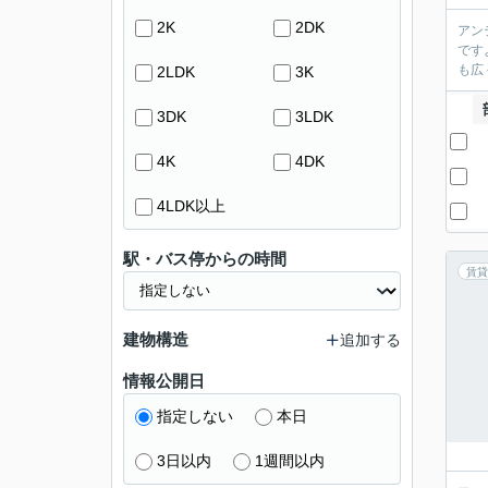
2K
2DK
アン
です
も広
2LDK
3K
3DK
3LDK
4K
4DK
4LDK以上
駅・バス停からの時間
賃貸
建物構造
追加する
情報公開日
指定しない
本日
3日以内
1週間以内