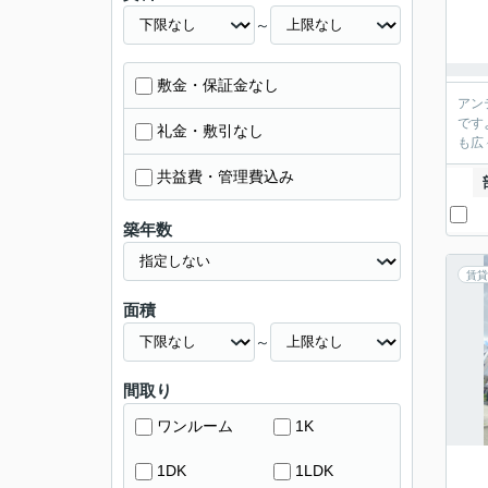
～
敷金・保証金なし
アン
です
礼金・敷引なし
も広
共益費・管理費込み
築年数
賃貸
面積
～
間取り
ワンルーム
1K
1DK
1LDK