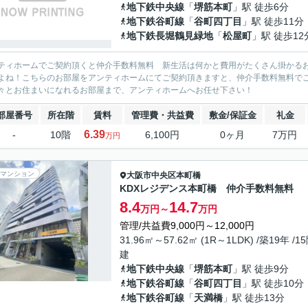
地下鉄中央線
「
堺筋本町
」駅 徒歩6分
地下鉄谷町線
「
谷町四丁目
」駅 徒歩11分
地下鉄長堀鶴見緑地
「
松屋町
」駅 徒歩12
ティホームでご契約頂くと仲介手数料無料 新生活は何かと費用がたくさん掛かる
よね！こちらのお部屋をアンティホームにてご契約頂きますと、仲介手数料無料で
々とお住まいになれるお部屋まで、アンティホームへお任せ下さい！
部屋番号
所在階
賃料
管理費・共益費
敷金/保証金
礼金
6.39
-
10階
6,100円
0ヶ月
7万円
万円
マンション
大阪市中央区
本町橋
KDXレジデンス本町橋 仲介手数料無料
8.4
14.7
万円～
万円
管理/共益費9,000円～12,000円
31.96㎡～57.62㎡ (1R～1LDK) /築19年 /1
建
地下鉄中央線
「
堺筋本町
」駅 徒歩9分
地下鉄谷町線
「
谷町四丁目
」駅 徒歩10分
地下鉄谷町線
「
天満橋
」駅 徒歩13分