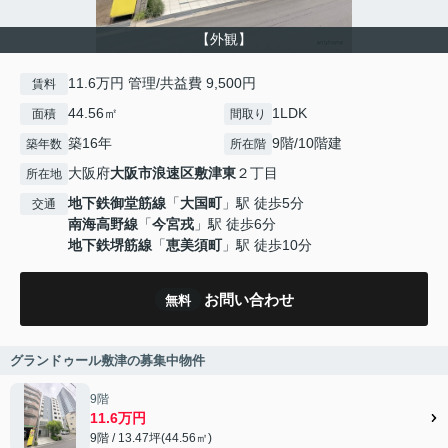
【外観】
11.6万円 管理/共益費 9,500円
賃料
44.56㎡
1LDK
面積
間取り
築16年
9階/10階建
築年数
所在階
大阪府
大阪市浪速区
敷津東
２丁目
所在地
地下鉄御堂筋線
「
大国町
」駅 徒歩5分
交通
南海高野線
「
今宮戎
」駅 徒歩6分
地下鉄堺筋線
「
恵美須町
」駅 徒歩10分
お問い合わせ
無料
グランドゥール敷津の募集中物件
9階
11.6万円
9階 / 13.47坪(44.56㎡)