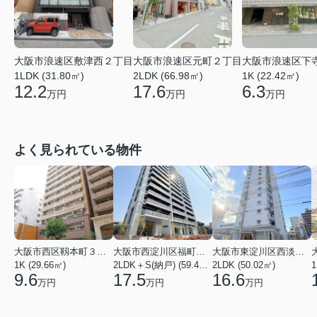
大阪市浪速区元町２丁目
大阪市浪速区下
大阪市浪速区敷津西２丁目
2LDK (66.98㎡)
1K (22.42㎡)
1LDK (31.80㎡)
17.6
6.3
12.2
万円
万円
万円
よく見られている物件
大阪市西区靱本町３丁目
大阪市西淀川区福町２丁目
大阪市東淀川区西淡路１丁目
1K (29.66㎡)
2LDK＋S(納戸) (59.48㎡)
2LDK (50.02㎡)
1
9.6
17.5
16.6
万円
万円
万円