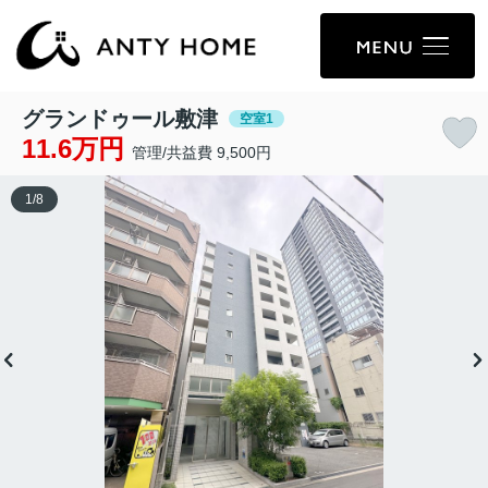
グランドゥール敷津
空室1
11.6万円
管理/共益費 9,500円
1
/
8