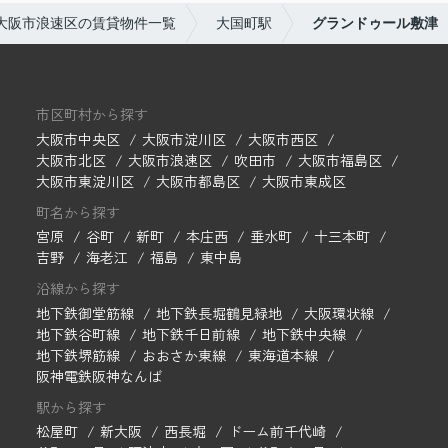
大阪市浪速区の賃貸物件一覧
大国町駅
グランドゥール敷津
市区町村から探す
大阪市中央区
大阪市淀川区
大阪市西区
大阪市北区
大阪市浪速区
吹田市
大阪市福島区
大阪市東淀川区
大阪市都島区
大阪市東成区
町名から探す
宮原
谷町
新町
本庄西
垂水町
十三本町
吉野
海老江
福島
東中島
沿線から探す
地下鉄御堂筋線
地下鉄長堀鶴見緑地
大阪環状線
地下鉄谷町線
地下鉄千日前線
地下鉄中央線
地下鉄堺筋線
おおさか東線
東海道本線
阪神電鉄阪神なんば
駅から探す
松屋町
新大阪
西長堀
ドーム前千代崎