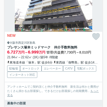
NEW
大阪市西淀川区歌島
プレサンス塚本ミッドマーク 仲介手数料無料
6.727
6.999
万円～
万円
管理/共益費7,730円～8,010円
21.84㎡～22.62㎡ (1K) /築5年 /8階建
東海道本線「塚本」駅 徒歩6分
東西線「御幣島」駅 徒歩14分
阪神
駐輪場
オートロック
エレベーター
CATV
宅配ボックス
インターネット対応
アンティホームでご契約頂くと仲介手数料無料 新生活は何かと費用が
たくさん掛かるお部屋探し。できるだけお部屋探しの初期費用...
もっと
見る
募集中の部屋