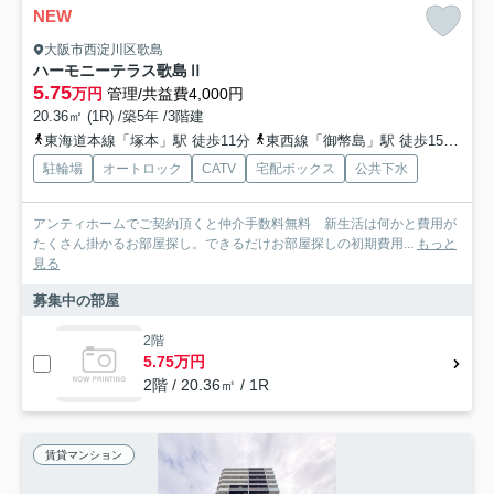
NEW
大阪市西淀川区歌島
ハーモニーテラス歌島Ⅱ
5.75
万円
管理/共益費4,000円
20.36㎡ (1R) /築5年 /3階建
東海道本線「塚本」駅 徒歩11分
東西線「御幣島」駅 徒歩15分
阪
駐輪場
オートロック
CATV
宅配ボックス
公共下水
アンティホームでご契約頂くと仲介手数料無料 新生活は何かと費用が
たくさん掛かるお部屋探し。できるだけお部屋探しの初期費用...
もっと
見る
募集中の部屋
2階
5.75万円
2階 / 20.36㎡ / 1R
賃貸マンション