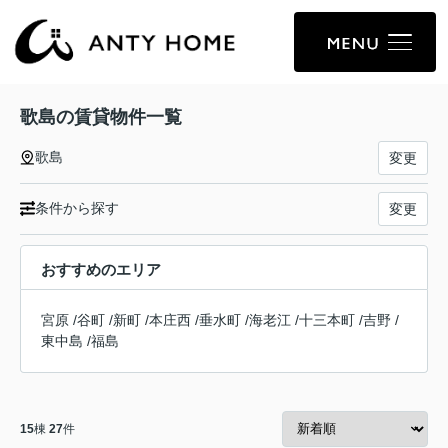
歌島の賃貸物件一覧
歌島
変更
条件から探す
変更
おすすめのエリア
宮原
/
谷町
/
新町
/
本庄西
/
垂水町
/
海老江
/
十三本町
/
吉野
/
東中島
/
福島
15
棟
27
件