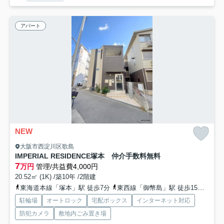
アパート
NEW
大阪市西淀川区歌島
IMPERIAL RESIDENCE塚本 仲介手数料無料
7
万円
管理/共益費4,000円
20.52㎡ (1K) /築10年 /2階建
東海道本線「塚本」駅 徒歩7分
東西線「御幣島」駅 徒歩15分
阪神
駐輪場
オートロック
宅配ボックス
インターネット対応
防犯カメラ
敷地内ごみ置き場