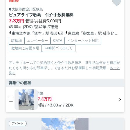
NEW
大阪市西淀川区歌島
ピュアライフ歌島 仲介手数料無料
7.3
万円
管理/共益費5,000円
43.00㎡ (2DK) /築42年 /7階建
東海道本線「塚本」駅 徒歩6分
東西線「御幣島」駅 徒歩14分
阪神
駐輪場
エレベーター
CATV
インターネット対応
敷地内ごみ置き場
24時間ゴミ出し可
アンティホームでご契約頂くと仲介手数料無料 新生活は何かと費用が
たくさん掛かるお部屋探し。できるだけお部屋探しの初期費用...
もっと
見る
募集中の部屋
4階
7.3万円
4階 / 43.00㎡ / 2DK
アパート