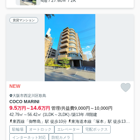
4階 / 27.60㎡ / 2K
賃貸マンション
NEW
大阪市西淀川区歌島
COCO MARINI
9.5
14.6
万円～
万円
管理/共益費9,000円～10,000円
42.79㎡～56.42㎡ (1LDK～2LDK) /築13年 /8階建
東西線「御幣島」駅 徒歩10分
東海道本線「塚本」駅 徒歩13分
阪
駐輪場
オートロック
エレベーター
宅配ボックス
インターネット対応
防犯カメラ