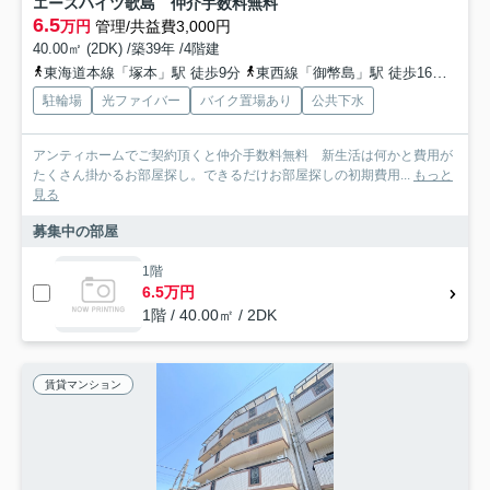
エースハイツ歌島 仲介手数料無料
6.5
万円
管理/共益費3,000円
40.00㎡ (2DK) /築39年 /4階建
東海道本線「塚本」駅 徒歩9分
東西線「御幣島」駅 徒歩16分
阪神
駐輪場
光ファイバー
バイク置場あり
公共下水
アンティホームでご契約頂くと仲介手数料無料 新生活は何かと費用が
たくさん掛かるお部屋探し。できるだけお部屋探しの初期費用...
もっと
見る
募集中の部屋
1階
6.5万円
1階 / 40.00㎡ / 2DK
賃貸マンション