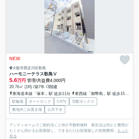
NEW
大阪市西淀川区歌島
ハーモニーテラス歌島Ⅴ
5.6
万円
管理/共益費4,000円
20.76㎡ (1R) /築7年 /3階建
東海道本線「塚本」駅 徒歩11分
東西線「御幣島」駅 徒歩15分
阪
駐輪場
オートロック
CATV
宅配ボックス
敷地内ごみ置き場
公共下水
アンティホームでご契約頂くと仲介手数料無料 新生活は何かと費用が
たくさん掛かるお部屋探し。できるだけお部屋探しの初期費用...
もっと
見る