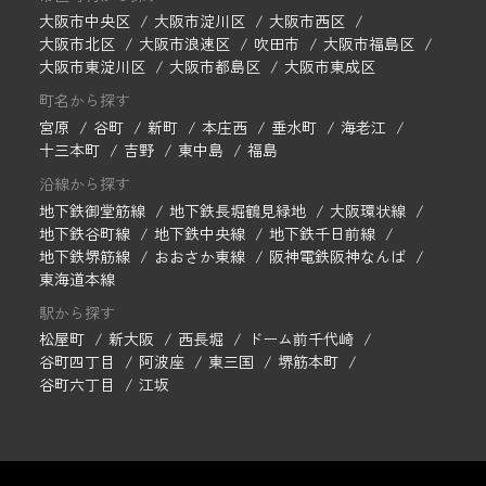
大阪市中央区
大阪市淀川区
大阪市西区
大阪市北区
大阪市浪速区
吹田市
大阪市福島区
大阪市東淀川区
大阪市都島区
大阪市東成区
町名から探す
宮原
谷町
新町
本庄西
垂水町
海老江
十三本町
吉野
東中島
福島
沿線から探す
地下鉄御堂筋線
地下鉄長堀鶴見緑地
大阪環状線
地下鉄谷町線
地下鉄中央線
地下鉄千日前線
地下鉄堺筋線
おおさか東線
阪神電鉄阪神なんば
東海道本線
駅から探す
松屋町
新大阪
西長堀
ドーム前千代崎
谷町四丁目
阿波座
東三国
堺筋本町
谷町六丁目
江坂