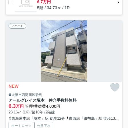
6.7万円
5階 / 34.73㎡ / 1R
アパート
NEW
大阪市西淀川区歌島
アールグレイス塚本 仲介手数料無料
6.3
万円
管理/共益費4,000円
23.16㎡ (1K) /築10年 /2階建
東海道本線「塚本」駅 徒歩12分
東西線「御幣島」駅 徒歩13分
東
オートロック
公共下水