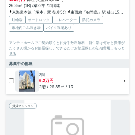
26.35㎡ (1R) /築22年 /11階建
東海道本線「塚本」駅 徒歩5分
東西線「御幣島」駅 徒歩15分
阪神
駐輪場
オートロック
エレベーター
防犯カメラ
敷地内ごみ置き場
バイク置場あり
アンティホームでご契約頂くと仲介手数料無料 新生活は何かと費用が
たくさん掛かるお部屋探し。できるだけお部屋探しの初期費用...
もっと
見る
募集中の部屋
2階
6.2万円
2階 / 26.35㎡ / 1R
賃貸マンション