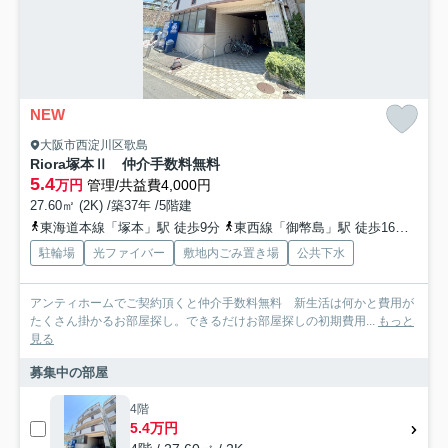
NEW
大阪市西淀川区歌島
Riora塚本Ⅱ 仲介手数料無料
5.4
万円
管理/共益費4,000円
27.60㎡ (2K) /築37年 /5階建
東海道本線「塚本」駅 徒歩9分
東西線「御幣島」駅 徒歩16分
阪神
駐輪場
光ファイバー
敷地内ごみ置き場
公共下水
アンティホームでご契約頂くと仲介手数料無料 新生活は何かと費用が
たくさん掛かるお部屋探し。できるだけお部屋探しの初期費用...
もっと
見る
募集中の部屋
4階
5.4万円