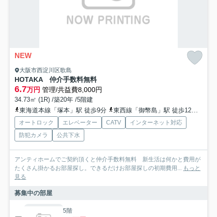
NEW
大阪市西淀川区歌島
HOTAKA 仲介手数料無料
6.7
万円
管理/共益費8,000円
34.73㎡ (1R) /築20年 /5階建
東海道本線「塚本」駅 徒歩9分
東西線「御幣島」駅 徒歩12分
阪神
オートロック
エレベーター
CATV
インターネット対応
防犯カメラ
公共下水
アンティホームでご契約頂くと仲介手数料無料 新生活は何かと費用が
たくさん掛かるお部屋探し。できるだけお部屋探しの初期費用...
もっと
見る
募集中の部屋
5階