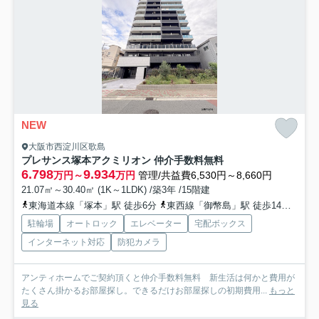
NEW
大阪市西淀川区歌島
プレサンス塚本アクミリオン 仲介手数料無料
6.798
9.934
万円～
万円
管理/共益費6,530円～8,660円
21.07㎡～30.40㎡ (1K～1LDK) /築3年 /15階建
東海道本線「塚本」駅 徒歩6分
東西線「御幣島」駅 徒歩14分
阪神
駐輪場
オートロック
エレベーター
宅配ボックス
インターネット対応
防犯カメラ
アンティホームでご契約頂くと仲介手数料無料 新生活は何かと費用が
たくさん掛かるお部屋探し。できるだけお部屋探しの初期費用...
もっと
見る