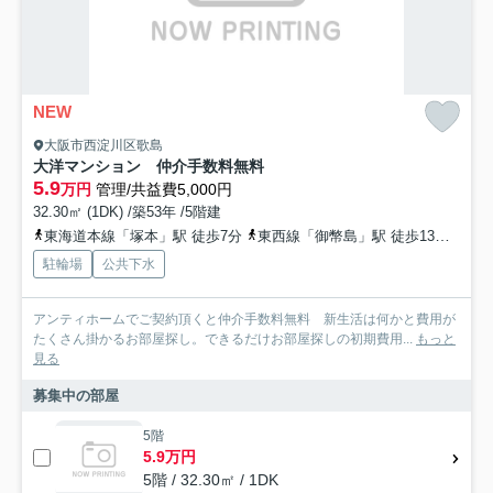
NEW
大阪市西淀川区歌島
大洋マンション 仲介手数料無料
5.9
万円
管理/共益費5,000円
32.30㎡ (1DK) /築53年 /5階建
東海道本線「塚本」駅 徒歩7分
東西線「御幣島」駅 徒歩13分
阪神
駐輪場
公共下水
アンティホームでご契約頂くと仲介手数料無料 新生活は何かと費用が
たくさん掛かるお部屋探し。できるだけお部屋探しの初期費用...
もっと
見る
募集中の部屋
5階
5.9万円
5階 / 32.30㎡ / 1DK