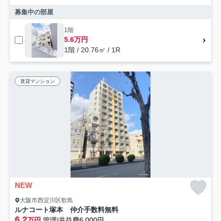
募集中の部屋
1階
5.6万円
1階 / 20.76㎡ / 1R
賃貸マンション
NEW
大阪市西淀川区歌島
ルナコート塚本 仲介手数料無料
6.2
万円
管理/共益費6,000円