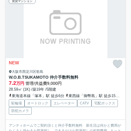
賃貸マンション
NEW
大阪市西淀川区歌島
W.O.B.TSUKAMOTO 仲介手数料無料
7.2
万円
管理/共益費9,000円
28.59㎡ (1K) /築19年 /5階建
東海道本線「塚本」駅 徒歩6分
東西線「御幣島」駅 徒歩15分
阪神
駐輪場
オートロック
エレベーター
CATV
宅配ボックス
防犯カメラ
アンティホームでご契約頂くと仲介手数料無料 新生活は何かと費用が
たくさん掛かるお部屋探し。できるだけお部屋探しの初期費用...
もっと