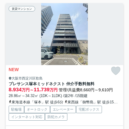
賃貸マンション
NEW
大阪市西淀川区歌島
プレサンス塚本ミッドネクスト 仲介手数料無料
8.934
11.739
万円～
万円
管理/共益費8,660円～9,610円
28.86㎡～34.32㎡ (1DK～1LDK) /築2年 /15階建
東海道本線「塚本」駅 徒歩6分
東西線「御幣島」駅 徒歩15分
阪神
駐輪場
オートロック
エレベーター
宅配ボックス
インターネット対応
防犯カメラ