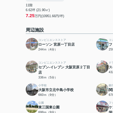
11階
6.62坪 (21.90㎡)
7.25
万円(10951.66円/坪)
周辺施設
コンビニエンスストア
コ
ローソン 宮原一丁目店
フ
244ｍ（4分）
2
コンビニエンスストア
ド
セブン-イレブン 大阪宮原２丁目
ス
店
4
336ｍ（5分）
小学校
銀
大阪市立北中島小学校
関
660ｍ（9分）
6
公園
フ
東三国東公園
ケ
699ｍ（9分）
国