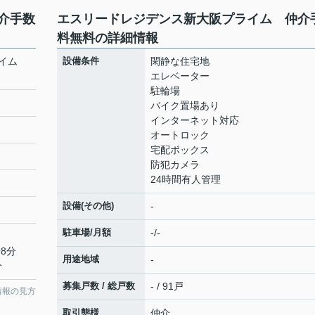
介手数
エスリードレジデンス新大阪プライム 仲介
料無料の詳細情報
ライム
設備条件
閑静な住宅地
エレベーター
駐輪場
バイク置場あり
インターネット対応
オートロック
宅配ボックス
防犯カメラ
24時間有人管理
設備(その他)
-
駐車場/月額
-/-
8分
用途地域
-
分
募集戸数 / 総戸数
- / 91戸
情報の見方
取引態様
仲介