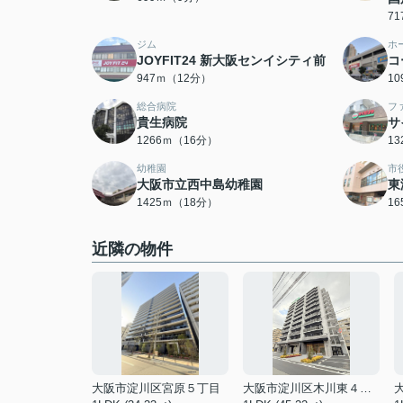
7
ジム
ホ
JOYFIT24 新大阪センイシティ前
コ
947ｍ（12分）
1
総合病院
フ
貴生病院
サ
1266ｍ（16分）
1
幼稚園
市
大阪市立西中島幼稚園
東
1425ｍ（18分）
1
近隣の物件
大阪市淀川区宮原５丁目
大阪市淀川区木川東４丁目