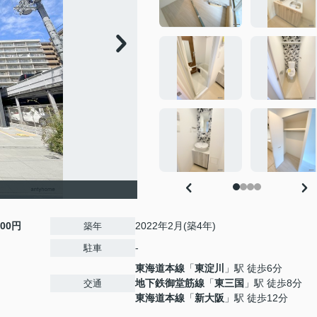
000円
2022年2月(築4年)
築年
-
駐車
東海道本線
「
東淀川
」駅 徒歩6分
地下鉄御堂筋線
「
東三国
」駅 徒歩8分
交通
東海道本線
「
新大阪
」駅 徒歩12分