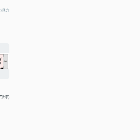
の見方
円/坪)