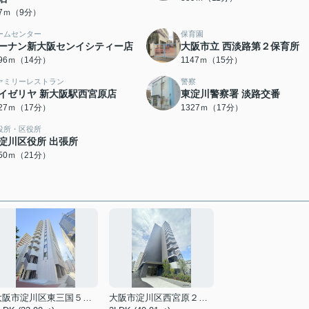
17ｍ（9分）
ームセンター
保育園
ーナン新大阪センイシティー店
大阪市立 西淡路第２保育所
096ｍ（14分）
1147ｍ（15分）
ァミリーレストラン
警察
イゼリヤ 新大阪駅西宮原店
東淀川警察署 淡路交番
327ｍ（17分）
1327ｍ（17分）
役所・区役所
淀川区役所 出張所
650ｍ（21分）
大阪市淀川区東三国５丁目
大阪市淀川区西宮原２丁目