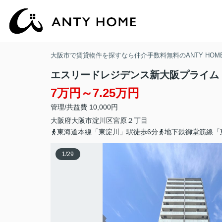
大阪市で賃貸物件を探すなら仲介手数料無料のANTY HOM
エスリードレジデンス新大阪プライム
7万円～7.25万円
管理/共益費 10,000円
大阪府
大阪市淀川区
宮原
２丁目
東海道本線「東淀川」駅徒歩6分
地下鉄御堂筋線「
1
/
29