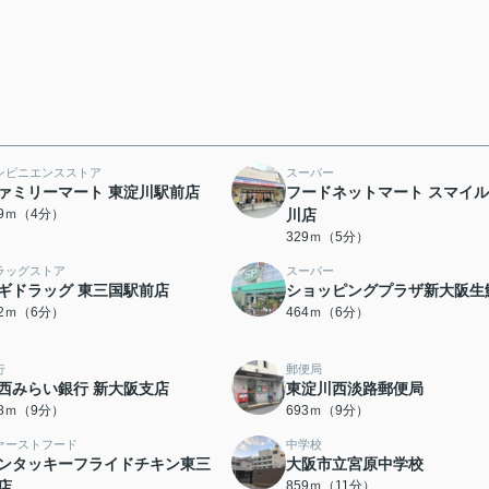
ンビニエンスストア
スーパー
ァミリーマート 東淀川駅前店
フードネットマート スマイル
59ｍ（4分）
川店
329ｍ（5分）
ラッグストア
スーパー
ギドラッグ 東三国駅前店
ショッピングプラザ新大阪生
32ｍ（6分）
464ｍ（6分）
行
郵便局
西みらい銀行 新大阪支店
東淀川西淡路郵便局
78ｍ（9分）
693ｍ（9分）
ァーストフード
中学校
ンタッキーフライドチキン東三
大阪市立宮原中学校
店
859ｍ（11分）