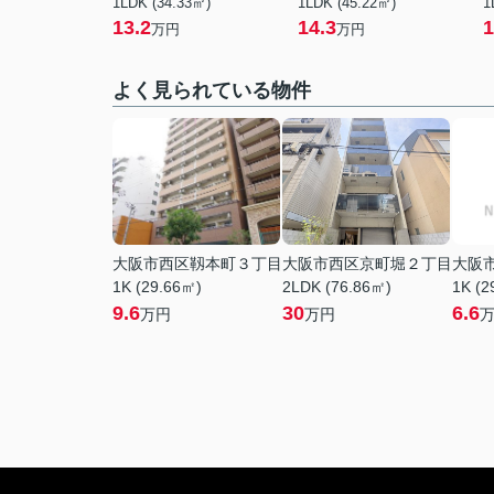
1LDK (34.33㎡)
1LDK (45.22㎡)
1
13.2
14.3
1
万円
万円
よく見られている物件
大阪市西区靱本町３丁目
大阪市西区京町堀２丁目
大阪
1K (29.66㎡)
2LDK (76.86㎡)
1K (2
9.6
30
6.6
万円
万円