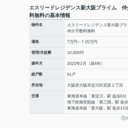
エスリードレジデンス新大阪プライム 仲
料無料の基本情報
物件名
エスリードレジデンス新大阪プ
仲介手数料無料
価格
7万円～7.25万円
管理/共益費
10,000円
築年月
2022年2月（築4年）
総戸数
91戸
所在地
大阪府
大阪市淀川区
宮原
２丁目
交通
東海道本線
「
東淀川
」駅 徒歩6分
地下鉄御堂筋線
「
東三国
」駅 徒歩
東海道本線
「
新大阪
」駅 徒歩12