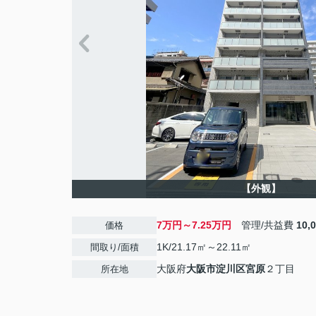
【外観】
7万円～7.25万円
管理/共益費
10,
価格
1K/21.17㎡～22.11㎡
間取り/面積
大阪府
大阪市淀川区
宮原
２丁目
所在地