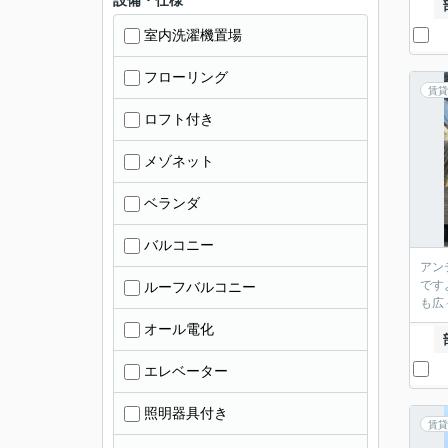
設備・仕様
室内洗濯機置場
フローリング
賃貸
ロフト付き
メゾネット
ベランダ
バルコニー
アン
です
ルーフバルコニー
も広
オール電化
エレベーター
照明器具付き
賃貸