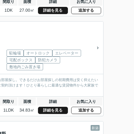
間取り
面積
詳細
お気に入り
1DK
27.00㎡
詳細を見る
追加する
駐輪場
オートロック
エレベーター
宅配ボックス
防犯カメラ
敷地内ごみ置き場
お部屋探し。できるだけお部屋探しの初期費用は安く抑えたい
ご契約頂けます！ひとり暮らしに最適な賃貸物件から大家族で
間取り
面積
詳細
お気に入り
1LDK
34.83㎡
詳細を見る
追加する
新築
無料