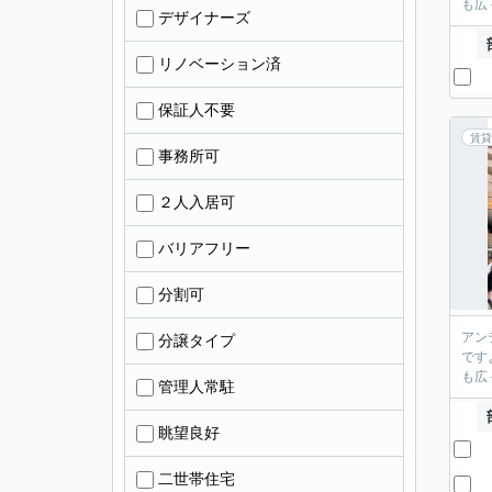
も広
デザイナーズ
リノベーション済
保証人不要
賃貸
事務所可
２人入居可
バリアフリー
分割可
アン
分譲タイプ
です
も広
管理人常駐
眺望良好
二世帯住宅