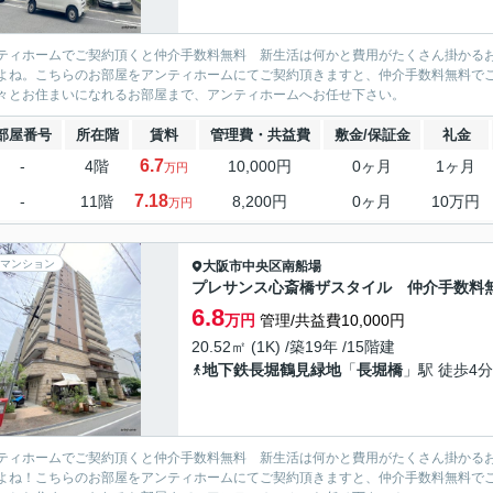
ティホームでご契約頂くと仲介手数料無料 新生活は何かと費用がたくさん掛かる
よね。こちらのお部屋をアンティホームにてご契約頂きますと、仲介手数料無料で
々とお住まいになれるお部屋まで、アンティホームへお任せ下さい。
部屋番号
所在階
賃料
管理費・共益費
敷金/保証金
礼金
6.7
-
4階
10,000円
0ヶ月
1ヶ月
万円
7.18
-
11階
8,200円
0ヶ月
10万円
万円
マンション
大阪市中央区
南船場
プレサンス心斎橋ザスタイル 仲介手数料
6.8
万円
管理/共益費10,000円
20.52㎡ (1K) /築19年 /15階建
地下鉄長堀鶴見緑地
「
長堀橋
」駅 徒歩4分
ティホームでご契約頂くと仲介手数料無料 新生活は何かと費用がたくさん掛かる
よね！こちらのお部屋をアンティホームにてご契約頂きますと、仲介手数料無料で