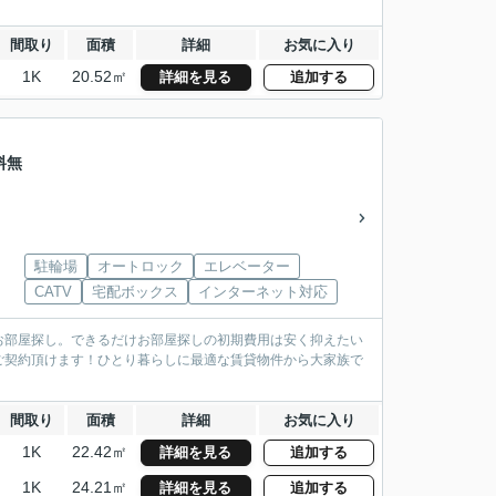
間取り
面積
詳細
お気に入り
1K
20.52㎡
詳細を見る
追加する
料無
駐輪場
オートロック
エレベーター
CATV
宅配ボックス
インターネット対応
お部屋探し。できるだけお部屋探しの初期費用は安く抑えたい
ご契約頂けます！ひとり暮らしに最適な賃貸物件から大家族で
間取り
面積
詳細
お気に入り
1K
22.42㎡
詳細を見る
追加する
1K
24.21㎡
詳細を見る
追加する