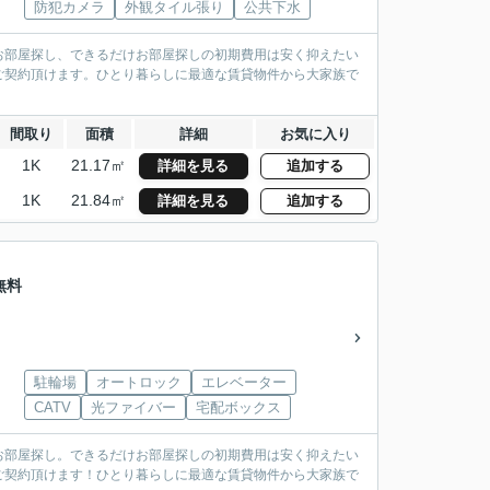
防犯カメラ
外観タイル張り
公共下水
お部屋探し、できるだけお部屋探しの初期費用は安く抑えたい
ご契約頂けます。ひとり暮らしに最適な賃貸物件から大家族で
間取り
面積
詳細
お気に入り
1K
21.17㎡
詳細を見る
追加する
1K
21.84㎡
詳細を見る
追加する
無料
駐輪場
オートロック
エレベーター
CATV
光ファイバー
宅配ボックス
お部屋探し。できるだけお部屋探しの初期費用は安く抑えたい
ご契約頂けます！ひとり暮らしに最適な賃貸物件から大家族で