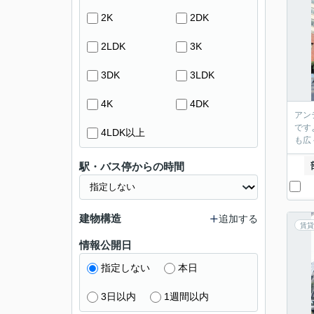
2K
2DK
2LDK
3K
3DK
3LDK
4K
4DK
アン
です
4LDK以上
も広
駅・バス停からの時間
建物構造
追加する
賃貸
情報公開日
指定しない
本日
3日以内
1週間以内