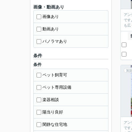
画像・動画あり
アン
画像あり
です
も広
動画あり
パノラマあり
条件
条件
賃貸
ペット飼育可
ペット専用設備
楽器相談
陽当り良好
アン
閑静な住宅地
です