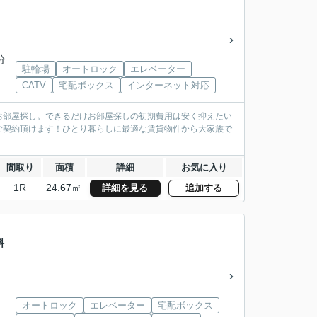
分
駐輪場
オートロック
エレベーター
CATV
宅配ボックス
インターネット対応
お部屋探し。できるだけお部屋探しの初期費用は安く抑えたい
ご契約頂けます！ひとり暮らしに最適な賃貸物件から大家族で
間取り
面積
詳細
お気に入り
1R
24.67㎡
詳細を見る
追加する
料
オートロック
エレベーター
宅配ボックス