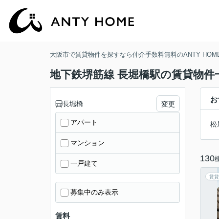
大阪市で賃貸物件を探すなら仲介手数料無料のANTY HOM
地下鉄堺筋線 長堀橋駅の賃貸物件
お
長堀橋
変更
アパート
松
マンション
130
一戸建て
賃貸
募集中のみ表示
賃料