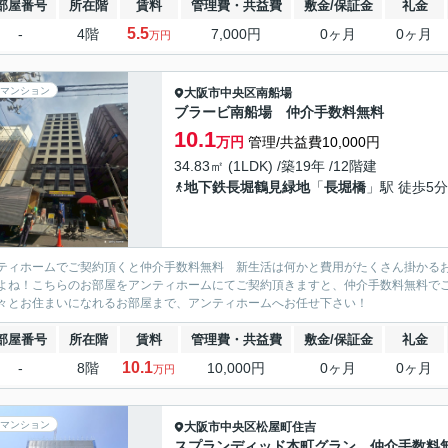
部屋番号
所在階
賃料
管理費・共益費
敷金/保証金
礼金
5.5
-
4階
7,000円
0ヶ月
0ヶ月
万円
マンション
大阪市中央区
南船場
ブラービ南船場 仲介手数料無料
10.1
万円
管理/共益費10,000円
34.83㎡ (1LDK) /築19年 /12階建
地下鉄長堀鶴見緑地
「
長堀橋
」駅 徒歩5分
ティホームでご契約頂くと仲介手数料無料 新生活は何かと費用がたくさん掛かる
よね！こちらのお部屋をアンティホームにてご契約頂きますと、仲介手数料無料で
々とお住まいになれるお部屋まで、アンティホームへお任せ下さい！
部屋番号
所在階
賃料
管理費・共益費
敷金/保証金
礼金
10.1
-
8階
10,000円
0ヶ月
0ヶ月
万円
マンション
大阪市中央区
松屋町住吉
スプランディッド本町グラン 仲介手数料