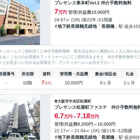
プレサンス東本町Vol.2 仲介手数料無料
7
万円
管理/共益費10,000円
24.67㎡ (1R) /築22年 /11階建
地下鉄長堀鶴見緑地
「
長堀橋
」駅 徒歩10
ティホームでご契約頂くと仲介手数料無料 新生活は何かと費用がたくさん掛かる
よね！こちらのお部屋をアンティホームにてご契約頂きますと、仲介手数料無料で
々とお住まいになれるお部屋まで、アンティホームへお任せ下さい！
部屋番号
所在階
賃料
管理費・共益費
敷金/保証金
礼金
7
-
10階
10,000円
0ヶ月
1ヶ月
万円
マンション
大阪市中央区
松屋町
プレサンス松屋町ファステ 仲介手数料無
6.7
7.18
万円～
万円
管理/共益費8,200円～10,000円
21.17㎡～21.84㎡ (1K) /築11年 /12階建
地下鉄長堀鶴見緑地
「
長堀橋
」駅 徒歩8分