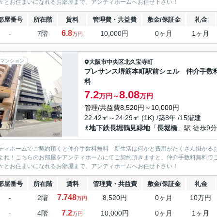
々とお住まいになれるお部屋まで、アンティホームへお任せ下さい！
部屋番号
所在階
賃料
管理費・共益費
敷金/保証金
礼金
6.8
-
7階
10,000円
0ヶ月
1ヶ月
万円
マンション
大阪市中央区
北久宝寺町
プレサンス堺筋本町駅前シェル 仲介手数
料
7.2
8.08
万円～
万円
管理/共益費8,520円～10,000円
22.42㎡～24.29㎡ (1K) /築8年 /15階建
地下鉄長堀鶴見緑地
「
長堀橋
」駅 徒歩9分
ティホームでご契約頂くと仲介手数料無料 新生活は何かと費用がたくさん掛かる
よね！こちらのお部屋をアンティホームにてご契約頂きますと、仲介手数料無料で
々とお住まいになれるお部屋まで、アンティホームへお任せ下さい！
部屋番号
所在階
賃料
管理費・共益費
敷金/保証金
礼金
7.748
-
2階
8,520円
0ヶ月
10万円
万円
7.2
-
4階
10,000円
0ヶ月
1ヶ月
万円