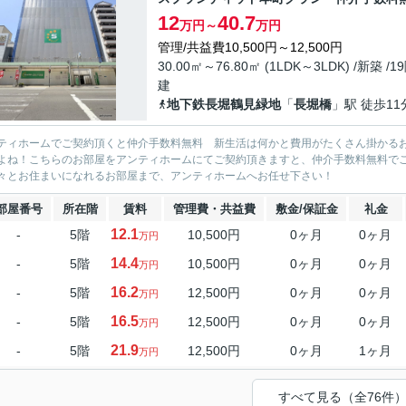
12
40.7
万円～
万円
管理/共益費10,500円～12,500円
30.00㎡～76.80㎡ (1LDK～3LDK) /新築 /1
建
地下鉄長堀鶴見緑地
「
長堀橋
」駅 徒歩11
ティホームでご契約頂くと仲介手数料無料 新生活は何かと費用がたくさん掛かる
よね！こちらのお部屋をアンティホームにてご契約頂きますと、仲介手数料無料で
々とお住まいになれるお部屋まで、アンティホームへお任せ下さい！
部屋番号
所在階
賃料
管理費・共益費
敷金/保証金
礼金
12.1
-
5階
10,500円
0ヶ月
0ヶ月
万円
14.4
-
5階
10,500円
0ヶ月
0ヶ月
万円
16.2
-
5階
12,500円
0ヶ月
0ヶ月
万円
16.5
-
5階
12,500円
0ヶ月
0ヶ月
万円
21.9
-
5階
12,500円
0ヶ月
1ヶ月
万円
すべて見る（全76件