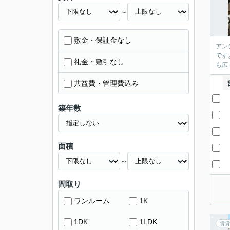
～
敷金・保証金なし
アン
です
礼金・敷引なし
も広
共益費・管理費込み
築年数
面積
～
間取り
ワンルーム
1K
1DK
1LDK
賃貸