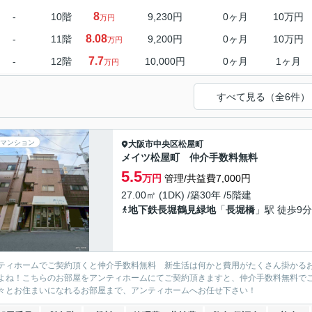
8
-
10階
9,230円
0ヶ月
10万円
万円
8.08
-
11階
9,200円
0ヶ月
10万円
万円
7.7
-
12階
10,000円
0ヶ月
1ヶ月
万円
すべて見る（全6件）
マンション
大阪市中央区
松屋町
メイツ松屋町 仲介手数料無料
5.5
万円
管理/共益費7,000円
27.00㎡ (1DK) /築30年 /5階建
地下鉄長堀鶴見緑地
「
長堀橋
」駅 徒歩9分
ティホームでご契約頂くと仲介手数料無料 新生活は何かと費用がたくさん掛かる
よね！こちらのお部屋をアンティホームにてご契約頂きますと、仲介手数料無料で
々とお住まいになれるお部屋まで、アンティホームへお任せ下さい！