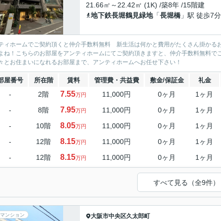
21.66㎡～22.42㎡ (1K) /築8年 /15階建
地下鉄長堀鶴見緑地
「
長堀橋
」駅 徒歩7分
ティホームでご契約頂くと仲介手数料無料 新生活は何かと費用がたくさん掛かる
よね！こちらのお部屋をアンティホームにてご契約頂きますと、仲介手数料無料で
々とお住まいになれるお部屋まで、アンティホームへお任せ下さい！
部屋番号
所在階
賃料
管理費・共益費
敷金/保証金
礼金
7.55
-
2階
11,000円
0ヶ月
1ヶ月
万円
7.95
-
8階
11,000円
0ヶ月
1ヶ月
万円
8.05
-
10階
11,000円
0ヶ月
1ヶ月
万円
8.15
-
12階
11,000円
0ヶ月
1ヶ月
万円
8.15
-
12階
11,000円
0ヶ月
1ヶ月
万円
すべて見る（全9件）
マンション
大阪市中央区
久太郎町