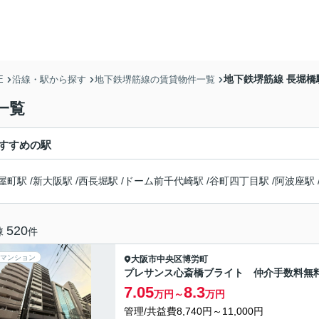
地下鉄堺筋線 長堀
E
沿線・駅から探す
地下鉄堺筋線の賃貸物件一覧
一覧
すすめの駅
屋町駅
/
新大阪駅
/
西長堀駅
/
ドーム前千代崎駅
/
谷町四丁目駅
/
阿波座駅
520
棟
件
マンション
大阪市中央区
博労町
プレサンス心斎橋ブライト 仲介手数料無
7.05
8.3
万円～
万円
管理/共益費8,740円～11,000円