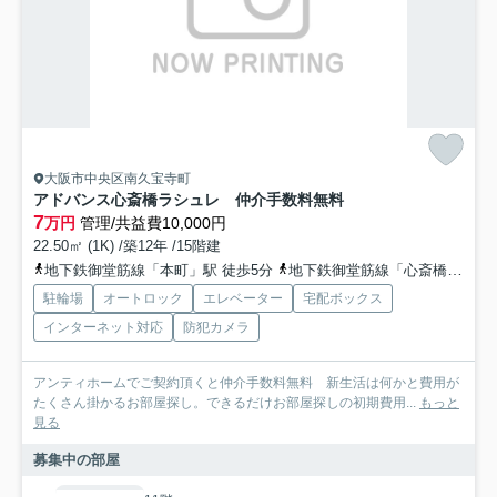
大阪市中央区南久宝寺町
アドバンス心斎橋ラシュレ 仲介手数料無料
7
万円
管理/共益費10,000円
22.50㎡ (1K) /築12年 /15階建
地下鉄御堂筋線「本町」駅 徒歩5分
地下鉄御堂筋線「心斎橋」駅 徒歩8分
駐輪場
オートロック
エレベーター
宅配ボックス
インターネット対応
防犯カメラ
アンティホームでご契約頂くと仲介手数料無料 新生活は何かと費用が
たくさん掛かるお部屋探し。できるだけお部屋探しの初期費用...
もっと
見る
募集中の部屋