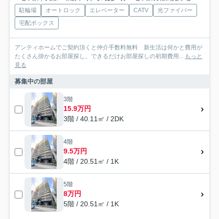
駐輪場
オートロック
エレベーター
CATV
光ファイバー
宅配ボックス
アンティホームでご契約頂くと仲介手数料無料 新生活は何かと費用が
たくさん掛かるお部屋探し。できるだけお部屋探しの初期費用...
もっと
見る
募集中の部屋
3階
15.9万円
3階 / 40.11㎡ / 2DK
4階
9.5万円
4階 / 20.51㎡ / 1K
5階
8万円
5階 / 20.51㎡ / 1K