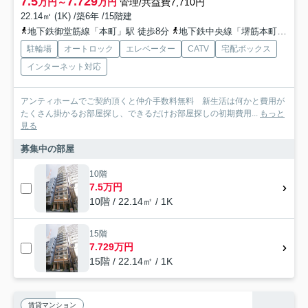
7.5
7.729
万円～
万円
管理/共益費7,710円
22.14㎡ (1K) /築6年 /15階建
地下鉄御堂筋線「本町」駅 徒歩8分
地下鉄中央線「堺筋本町」駅 徒歩9分
駐輪場
オートロック
エレベーター
CATV
宅配ボックス
インターネット対応
アンティホームでご契約頂くと仲介手数料無料 新生活は何かと費用が
たくさん掛かるお部屋探し、できるだけお部屋探しの初期費用...
もっと
見る
募集中の部屋
10階
7.5万円
10階 / 22.14㎡ / 1K
15階
7.729万円
15階 / 22.14㎡ / 1K
賃貸マンション