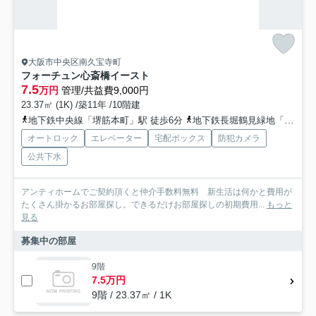
大阪市中央区南久宝寺町
フォーチュン心斎橋イースト
7.5
万円
管理/共益費9,000円
23.37㎡ (1K) /築11年 /10階建
地下鉄中央線「堺筋本町」駅 徒歩6分
地下鉄長堀鶴見緑地「長堀橋」駅 徒歩9分
オートロック
エレベーター
宅配ボックス
防犯カメラ
公共下水
アンティホームでご契約頂くと仲介手数料無料 新生活は何かと費用が
たくさん掛かるお部屋探し。できるだけお部屋探しの初期費用...
もっと
見る
募集中の部屋
9階
7.5万円
9階 / 23.37㎡ / 1K