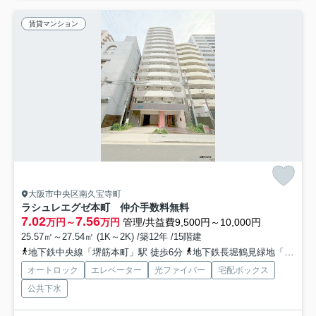
賃貸マンション
大阪市中央区南久宝寺町
ラシュレエグゼ本町 仲介手数料無料
7.02
7.56
万円～
万円
管理/共益費9,500円～10,000円
25.57㎡～27.54㎡ (1K～2K) /築12年 /15階建
地下鉄中央線「堺筋本町」駅 徒歩6分
地下鉄長堀鶴見緑地「長堀橋」駅 徒歩9分
オートロック
エレベーター
光ファイバー
宅配ボックス
公共下水