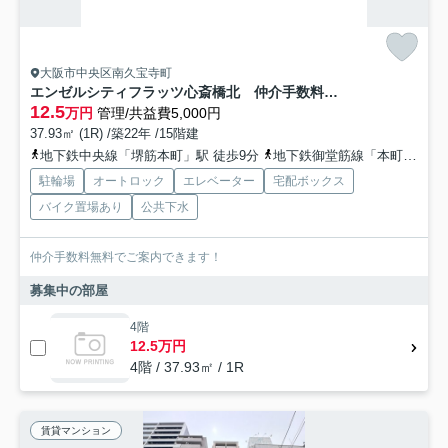
大阪市中央区南久宝寺町
エンゼルシティフラッツ心斎橋北 仲介手数料無料
12.5
万円
管理/共益費5,000円
37.93㎡ (1R) /築22年 /15階建
地下鉄中央線「堺筋本町」駅 徒歩9分
地下鉄御堂筋線「本町」駅 徒歩9分
駐輪場
オートロック
エレベーター
宅配ボックス
バイク置場あり
公共下水
仲介手数料無料でご案内できます！
募集中の部屋
4階
12.5万円
4階 / 37.93㎡ / 1R
賃貸マンション