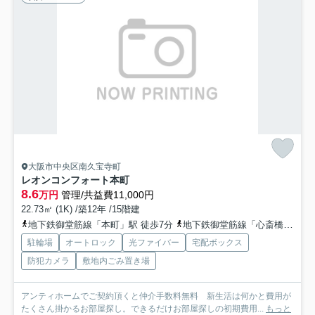
大阪市中央区南久宝寺町
レオンコンフォート本町
8.6
万円
管理/共益費11,000円
22.73㎡ (1K) /築12年 /15階建
地下鉄御堂筋線「本町」駅 徒歩7分
地下鉄御堂筋線「心斎橋」駅 徒歩10分
駐輪場
オートロック
光ファイバー
宅配ボックス
防犯カメラ
敷地内ごみ置き場
アンティホームでご契約頂くと仲介手数料無料 新生活は何かと費用が
たくさん掛かるお部屋探し。できるだけお部屋探しの初期費用...
もっと