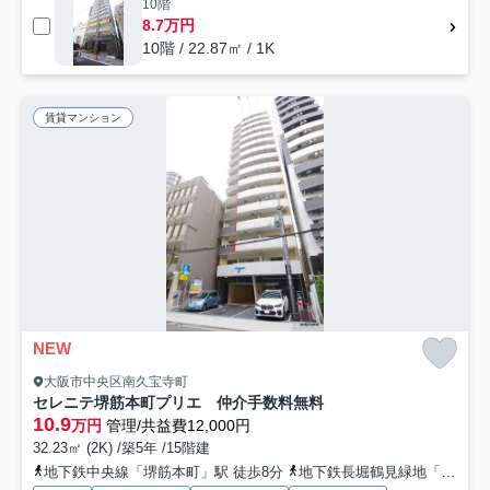
10階
8.7万円
10階 / 22.87㎡ / 1K
賃貸マンション
NEW
大阪市中央区南久宝寺町
セレニテ堺筋本町プリエ 仲介手数料無料
10.9
万円
管理/共益費12,000円
32.23㎡ (2K) /築5年 /15階建
地下鉄中央線「堺筋本町」駅 徒歩8分
地下鉄長堀鶴見緑地「松屋町」駅 徒歩9分