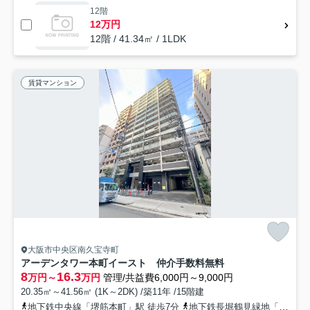
12階
12万円
12階 / 41.34㎡ / 1LDK
賃貸マンション
大阪市中央区南久宝寺町
アーデンタワー本町イースト 仲介手数料無料
8
16.3
万円～
万円
管理/共益費6,000円～9,000円
20.35㎡～41.56㎡ (1K～2DK) /築11年 /15階建
地下鉄中央線「堺筋本町」駅 徒歩7分
地下鉄長堀鶴見緑地「松屋町」駅 徒歩10分