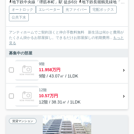
地下鉄中央線「堺筋本町」駅 徒歩6分
地下鉄長堀鶴見緑地「長堀橋」駅 徒歩9分
オートロック
エレベーター
光ファイバー
宅配ボックス
公共下水
アンティホームでご契約頂くと仲介手数料無料 新生活は何かと費用が
たくさん掛かるお部屋探し。できるだけお部屋探しの初期費用...
もっと
見る
募集中の部屋
9階
11.958万円
9階 / 43.07㎡ / 1LDK
12階
10.57万円
12階 / 38.31㎡ / 1LDK
賃貸マンション