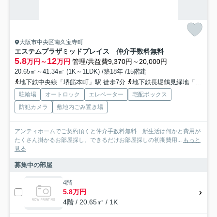
大阪市中央区南久宝寺町
エステムプラザミッドプレイス 仲介手数料無料
5.8
12
万円～
万円
管理/共益費9,370円～20,000円
20.65㎡～41.34㎡ (1K～1LDK) /築18年 /15階建
地下鉄中央線「堺筋本町」駅 徒歩7分
地下鉄長堀鶴見緑地「松屋町」駅 徒歩10分
駐輪場
オートロック
エレベーター
宅配ボックス
防犯カメラ
敷地内ごみ置き場
アンティホームでご契約頂くと仲介手数料無料 新生活は何かと費用が
たくさん掛かるお部屋探し。できるだけお部屋探しの初期費用...
もっと
見る
募集中の部屋
4階
5.8万円
4階 / 20.65㎡ / 1K