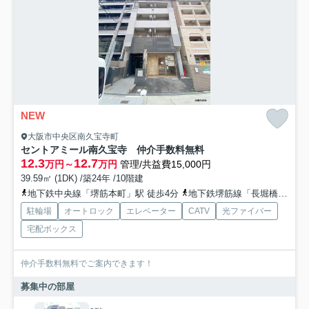
NEW
大阪市中央区南久宝寺町
セントアミール南久宝寺 仲介手数料無料
12.3
12.7
万円～
万円
管理/共益費15,000円
39.59㎡ (1DK) /築24年 /10階建
地下鉄中央線「堺筋本町」駅 徒歩4分
地下鉄堺筋線「長堀橋」駅 徒歩5分
駐輪場
オートロック
エレベーター
CATV
光ファイバー
宅配ボックス
仲介手数料無料でご案内できます！
募集中の部屋