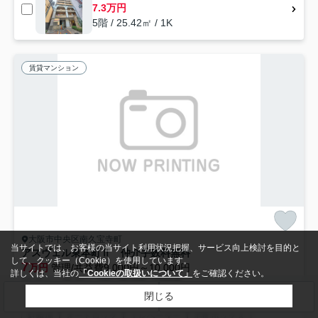
7.3万円
5階 / 25.42㎡ / 1K
賃貸マンション
大阪市中央区南久宝寺町
当サイトでは、お客様の当サイト利用状況把握、サービス向上検討を目的と
アスヴェル東本町Ⅱ 仲介手数料無料
して、クッキー（Cookie）を使用しています。
7
万円
管理/共益費9,000円～10,000円
詳しくは、当社の
「Cookieの取扱いについて」
をご確認ください。
22.11㎡～26.42㎡ (1K) /築18年 /15階建
閉じる
検索条件を変更
まとめてお問い合わせ
地下鉄長堀鶴見緑地「松屋町」駅 徒歩10分
地下鉄中央線「堺筋本町」駅 徒歩6分
駐輪場
オートロック
エレベーター
宅配ボックス