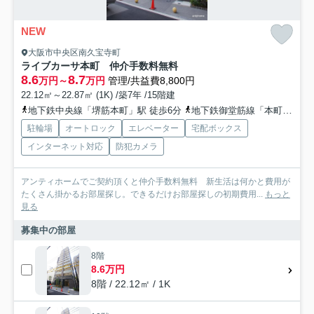
NEW
大阪市中央区南久宝寺町
ライブカーサ本町 仲介手数料無料
8.6
8.7
万円～
万円
管理/共益費8,800円
22.12㎡～22.87㎡ (1K) /築7年 /15階建
地下鉄中央線「堺筋本町」駅 徒歩6分
地下鉄御堂筋線「本町」駅 徒歩8分
駐輪場
オートロック
エレベーター
宅配ボックス
インターネット対応
防犯カメラ
アンティホームでご契約頂くと仲介手数料無料 新生活は何かと費用が
たくさん掛かるお部屋探し。できるだけお部屋探しの初期費用...
もっと
見る
募集中の部屋
8階
8.6万円
8階 / 22.12㎡ / 1K