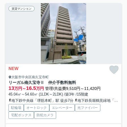
賃貸マンション
NEW
大阪市中央区南久宝寺町
リーガル南久宝寺Ⅱ 仲介手数料無料
13
16.5
万円～
万円
管理/共益費9,510円～11,420円
45.04㎡～54.60㎡ (1LDK～2LDK) /築3年 /15階建
地下鉄中央線「堺筋本町」駅 徒歩7分
地下鉄長堀鶴見緑地「松屋町」駅 徒歩10分
駐輪場
オートロック
エレベーター
光ファイバー
宅配ボックス
防犯カメラ