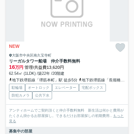
NEW
大阪市中央区南久宝寺町
リーガルタワー船場 仲介手数料無料
16
万円
管理/共益費13,620円
62.54㎡ (1LDK) /築22年 /20階建
地下鉄堺筋線「堺筋本町」駅 徒歩5分
地下鉄堺筋線「長堀橋」駅 徒歩7分
駐輪場
オートロック
エレベーター
宅配ボックス
防犯カメラ
公共下水
アンティホームでご契約頂くと仲介手数料無料 新生活は何かと費用が
たくさん掛かるお部屋探し。できるだけお部屋探しの初期費用...
もっと
見る
募集中の部屋