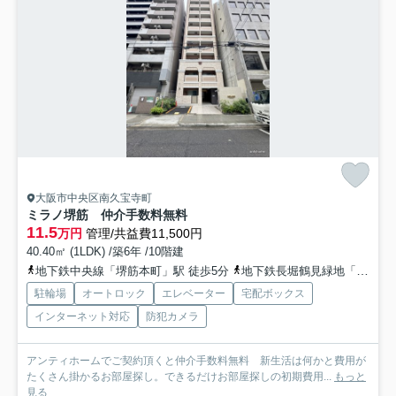
大阪市中央区南久宝寺町
ミラノ堺筋 仲介手数料無料
11.5
万円
管理/共益費11,500円
40.40㎡ (1LDK) /築6年 /10階建
地下鉄中央線「堺筋本町」駅 徒歩5分
地下鉄長堀鶴見緑地「長堀橋」駅 徒歩8分
駐輪場
オートロック
エレベーター
宅配ボックス
インターネット対応
防犯カメラ
アンティホームでご契約頂くと仲介手数料無料 新生活は何かと費用が
たくさん掛かるお部屋探し。できるだけお部屋探しの初期費用...
もっと
見る