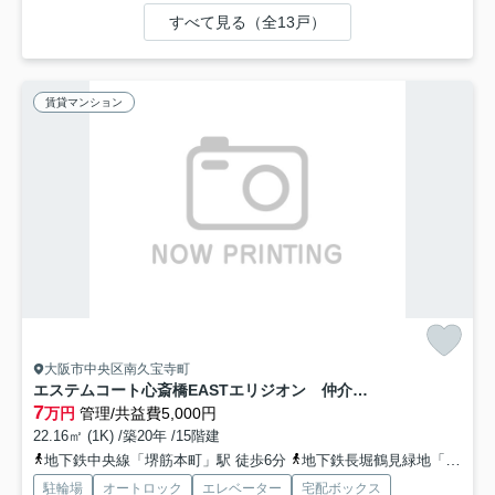
すべて見る（全13戸）
賃貸マンション
大阪市中央区南久宝寺町
エステムコート心斎橋EASTエリジオン 仲介手数料無料
7
万円
管理/共益費5,000円
22.16㎡ (1K) /築20年 /15階建
地下鉄中央線「堺筋本町」駅 徒歩6分
地下鉄長堀鶴見緑地「松屋町」駅 徒歩9分
駐輪場
オートロック
エレベーター
宅配ボックス