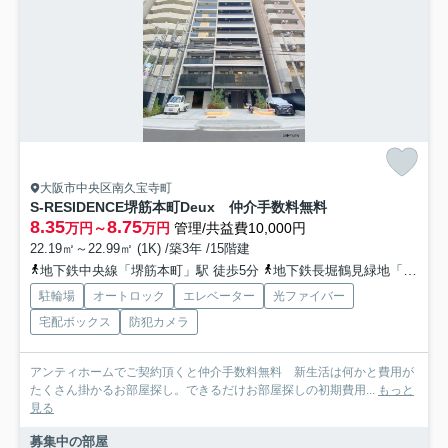
大阪市中央区南久宝寺町
S-RESIDENCE堺筋本町Deux 仲介手数料無料
8.35
8.75
万円～
万円
管理/共益費10,000円
22.19㎡～22.99㎡ (1K) /築3年 /15階建
地下鉄中央線「堺筋本町」駅 徒歩5分
地下鉄長堀鶴見緑地「長堀橋」駅 徒歩8分
駐輪場
オートロック
エレベーター
光ファイバー
宅配ボックス
防犯カメラ
アンティホームでご契約頂くと仲介手数料無料 新生活は何かと費用が
たくさん掛かるお部屋探し。できるだけお部屋探しの初期費用...
もっと
見る
募集中の部屋