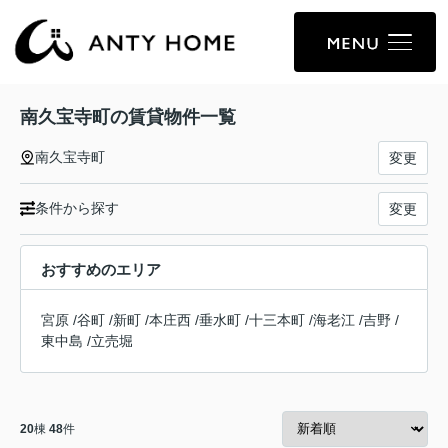
南久宝寺町の賃貸物件一覧
南久宝寺町
変更
条件から探す
変更
おすすめのエリア
宮原
/
谷町
/
新町
/
本庄西
/
垂水町
/
十三本町
/
海老江
/
吉野
/
東中島
/
立売堀
20
棟
48
件