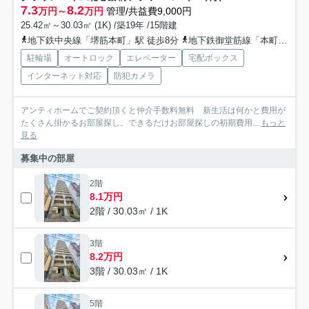
7.3
8.2
万円～
万円
管理/共益費9,000円
25.42㎡～30.03㎡ (1K) /築19年 /15階建
地下鉄中央線「堺筋本町」駅 徒歩8分
地下鉄御堂筋線「本町」駅 徒歩9分
駐輪場
オートロック
エレベーター
宅配ボックス
インターネット対応
防犯カメラ
アンティホームでご契約頂くと仲介手数料無料 新生活は何かと費用が
たくさん掛かるお部屋探し。できるだけお部屋探しの初期費用...
もっと
見る
募集中の部屋
2階
8.1万円
2階 / 30.03㎡ / 1K
3階
8.2万円
3階 / 30.03㎡ / 1K
5階