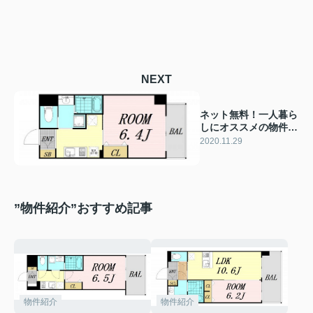
NEXT
ネット無料！一人暮ら
しにオススメの物件紹
介★
2020.11.29
”物件紹介”おすすめ記事
物件紹介
物件紹介