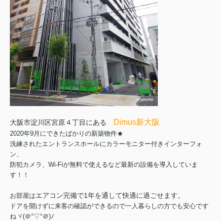
Dimus新大阪
大阪市淀川区宮原４丁目にある
2020年9月にできたばかりの新築物件★
洗練されたエントランスホールに
カラーモニター付きインターフォ
ン、
防犯カメラ、Wi-Fiが無料で使えるなど最新の設備を導入していま
す！！
エアコン完備で1年を通して快適に過ごせます。
お部屋は
ドアを開けずに来客の確認ができるので一人暮らしの方でも安心です
ねヾ(＠°▽°＠)ﾉ