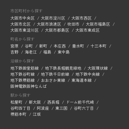
市区町村から探す
大阪市中央区
大阪市淀川区
大阪市西区
大阪市北区
大阪市浪速区
吹田市
大阪市福島区
大阪市東淀川区
大阪市都島区
大阪市東成区
町名から探す
宮原
谷町
新町
本庄西
垂水町
十三本町
吉野
海老江
福島
東中島
沿線から探す
地下鉄御堂筋線
地下鉄長堀鶴見緑地
大阪環状線
地下鉄谷町線
地下鉄千日前線
地下鉄中央線
地下鉄堺筋線
おおさか東線
東海道本線
阪神電鉄阪神なんば
駅から探す
松屋町
新大阪
西長堀
ドーム前千代崎
谷町四丁目
阿波座
東三国
谷町六丁目
堺筋本町
江坂