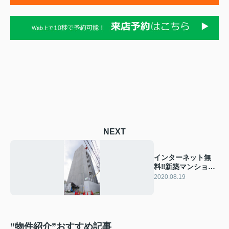
NEXT
インターネット無
料‼新築マンション
のご紹介★
2020.08.19
”物件紹介”おすすめ記事