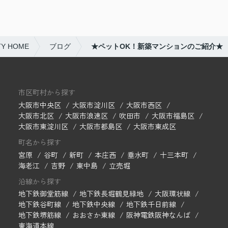
 HOME
ブログ
★ペットOK！新築マンションのご紹介★
市区町村から探す
大阪市中央区
大阪市淀川区
大阪市西区
大阪市北区
大阪市浪速区
吹田市
大阪市福島区
大阪市東淀川区
大阪市都島区
大阪市東成区
町名から探す
宮原
谷町
新町
本庄西
垂水町
十三本町
海老江
吉野
東中島
立売堀
沿線から探す
地下鉄御堂筋線
地下鉄長堀鶴見緑地
大阪環状線
地下鉄谷町線
地下鉄中央線
地下鉄千日前線
地下鉄堺筋線
おおさか東線
阪神電鉄阪神なんば
東海道本線