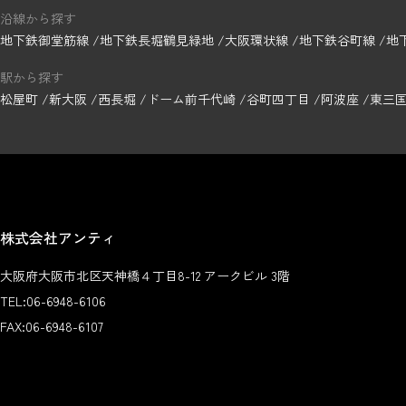
沿線から探す
地下鉄御堂筋線
地下鉄長堀鶴見緑地
大阪環状線
地下鉄谷町線
地
駅から探す
松屋町
新大阪
西長堀
ドーム前千代崎
谷町四丁目
阿波座
東三
株式会社アンティ
大阪府大阪市北区天神橋４丁目8-12 アークビル 3階
TEL:
06-6948-6106
FAX:
06-6948-6107