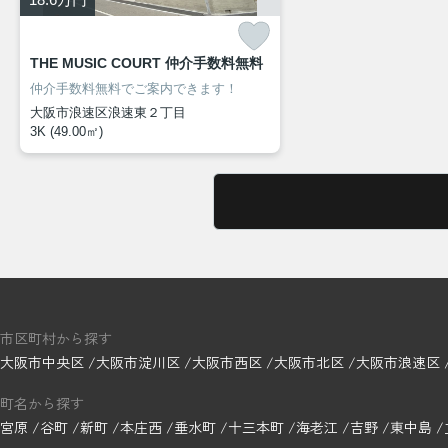
THE MUSIC COURT 仲介手数料無料
仲介手数料無料でご案内できます！
大阪市浪速区浪速東２丁目
3K (49.00㎡)
市区町村から探す
大阪市中央区
大阪市淀川区
大阪市西区
大阪市北区
大阪市浪速区
町名から探す
宮原
谷町
新町
本庄西
垂水町
十三本町
海老江
吉野
東中島