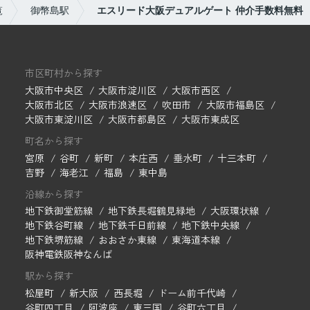
覧
御幣島駅
エスリード大阪デュアルゲート 仲介手数料無料
市区町村から探す
大阪市中央区
大阪市淀川区
大阪市西区
大阪市北区
大阪市浪速区
吹田市
大阪市福島区
大阪市東淀川区
大阪市都島区
大阪市東成区
町名から探す
宮原
谷町
新町
本庄西
垂水町
十三本町
吉野
海老江
福島
東中島
沿線から探す
地下鉄御堂筋線
地下鉄長堀鶴見緑地
大阪環状線
地下鉄谷町線
地下鉄千日前線
地下鉄中央線
地下鉄堺筋線
おおさか東線
東海道本線
阪神電鉄阪神なんば
駅から探す
松屋町
新大阪
西長堀
ドーム前千代崎
谷町四丁目
阿波座
東三国
谷町六丁目