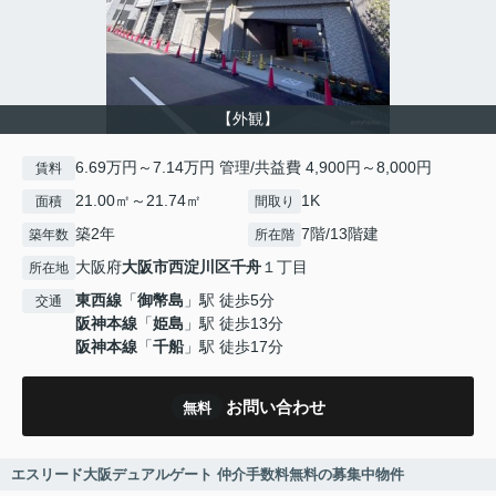
【外観】
6.69万円～7.14万円 管理/共益費 4,900円～8,000円
賃料
21.00㎡～21.74㎡
1K
面積
間取り
築2年
7階/13階建
築年数
所在階
大阪府
大阪市西淀川区
千舟
１丁目
所在地
東西線
「
御幣島
」駅 徒歩5分
交通
阪神本線
「
姫島
」駅 徒歩13分
阪神本線
「
千船
」駅 徒歩17分
お問い合わせ
無料
エスリード大阪デュアルゲート 仲介手数料無料の募集中物件