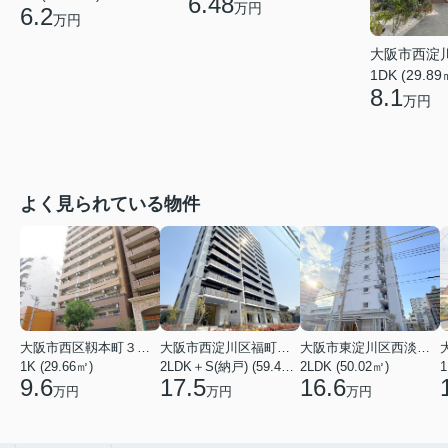
6.48
万円
6.2
万円
大阪市西淀
1DK (29.89
8.1
万円
よく見られている物件
大阪市西区靱本町３丁目
大阪市西淀川区福町２丁目
大阪市東淀川区西淡路１丁目
1K (29.66㎡)
2LDK＋S(納戸) (59.48㎡)
2LDK (50.02㎡)
1
9.6
17.5
16.6
万円
万円
万円