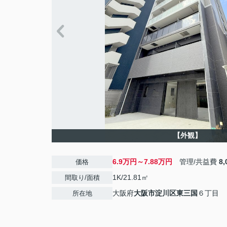
【外観】
6.9万円～7.88万円
管理/共益費
8
価格
1K/21.81㎡
間取り/面積
大阪府
大阪市淀川区
東三国
６丁目
所在地