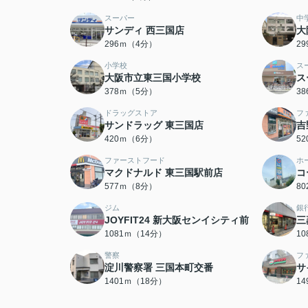
スーパー
中
サンディ 西三国店
大
296ｍ（4分）
2
小学校
ス
大阪市立東三国小学校
ス
378ｍ（5分）
3
ドラッグストア
フ
サンドラッグ 東三国店
吉
420ｍ（6分）
5
ファーストフード
ホ
マクドナルド 東三国駅前店
コ
577ｍ（8分）
8
ジム
銀
JOYFIT24 新大阪センイシティ前
三
1081ｍ（14分）
1
警察
フ
淀川警察署 三国本町交番
サ
1401ｍ（18分）
1