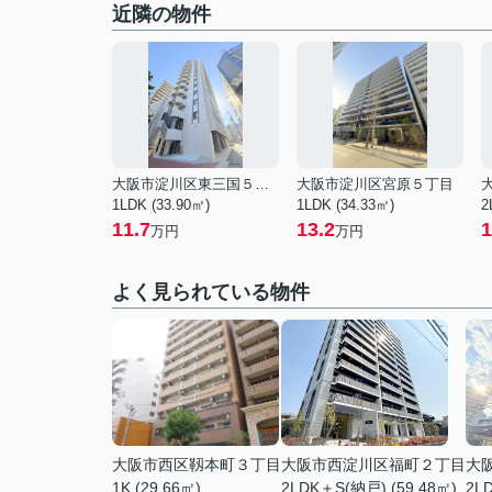
近隣の物件
大阪市淀川区東三国５丁目
大阪市淀川区宮原５丁目
1LDK (33.90㎡)
1LDK (34.33㎡)
2
11.7
13.2
1
万円
万円
よく見られている物件
大阪市西区靱本町３丁目
大阪市西淀川区福町２丁目
大
1K (29.66㎡)
2LDK＋S(納戸) (59.48㎡)
2LD