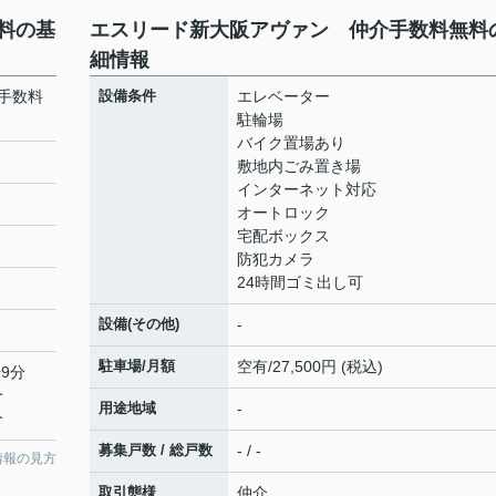
料の基
エスリード新大阪アヴァン 仲介手数料無料
細情報
手数料
設備条件
エレベーター
駐輪場
バイク置場あり
敷地内ごみ置き場
インターネット対応
オートロック
宅配ボックス
防犯カメラ
24時間ゴミ出し可
設備(その他)
-
駐車場/月額
空有/27,500円 (税込)
9分
分
用途地域
-
分
募集戸数 / 総戸数
- / -
情報の見方
取引態様
仲介