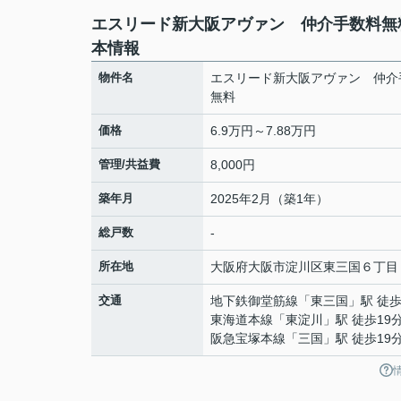
エスリード新大阪アヴァン 仲介手数料無
本情報
物件名
エスリード新大阪アヴァン 仲介
無料
価格
6.9万円～7.88万円
管理/共益費
8,000円
築年月
2025年2月（築1年）
総戸数
-
所在地
大阪府
大阪市淀川区
東三国
６丁目
交通
地下鉄御堂筋線
「
東三国
」駅 徒歩
東海道本線
「
東淀川
」駅 徒歩19
阪急宝塚本線
「
三国
」駅 徒歩19