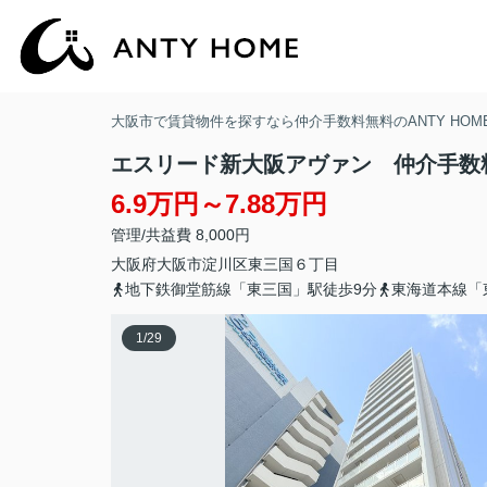
大阪市で賃貸物件を探すなら仲介手数料無料のANTY HOM
エスリード新大阪アヴァン 仲介手数
6.9万円～7.88万円
管理/共益費 8,000円
大阪府
大阪市淀川区
東三国
６丁目
地下鉄御堂筋線「東三国」駅徒歩9分
東海道本線「
1
/
29