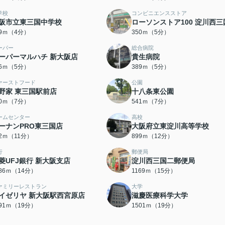
学校
コンビニエンスストア
阪市立東三国中学校
ローソンストア100 淀川西三
99ｍ（4分）
350ｍ（5分）
ーパー
総合病院
ーパーマルハチ 新大阪店
貴生病院
86ｍ（5分）
389ｍ（5分）
ァーストフード
公園
野家 東三国駅前店
十八条東公園
20ｍ（7分）
541ｍ（7分）
ームセンター
高校
ーナンPRO東三国店
大阪府立東淀川高等学校
02ｍ（11分）
899ｍ（12分）
行
郵便局
菱UFJ銀行 新大阪支店
淀川西三国二郵便局
086ｍ（14分）
1169ｍ（15分）
ァミリーレストラン
大学
イゼリヤ 新大阪駅西宮原店
滋慶医療科学大学
491ｍ（19分）
1501ｍ（19分）