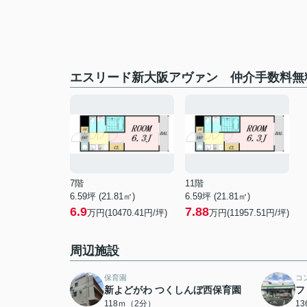
エスリード新大阪アヴァン 仲介手数料無
7階
11階
6.59坪 (21.81㎡)
6.59坪 (21.81㎡)
6.9
7.88
万円(10470.41円/坪)
万円(11957.51円/坪)
周辺施設
保育園
コ
新よどがわ つくしんぼ西保育園
フ
118ｍ（2分）
1