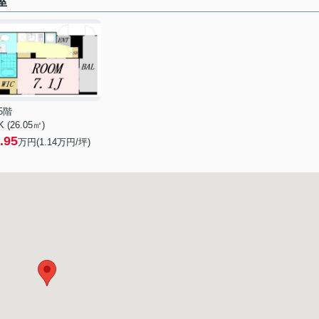
屋
5階
K (26.05㎡)
.95
万円(
1.14
万円/坪)