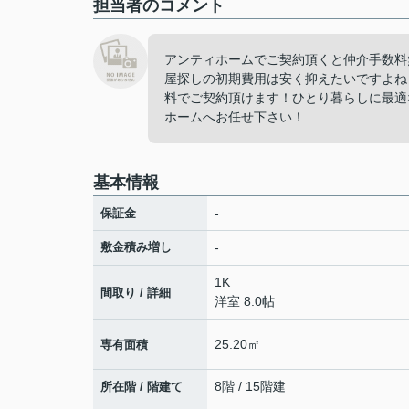
担当者のコメント
アンティホームでご契約頂くと仲介手数料
屋探しの初期費用は安く抑えたいですよね
料でご契約頂けます！ひとり暮らしに最適
ホームへお任せ下さい！
基本情報
-
保証金
敷金積み増し
-
1K
間取り / 詳細
洋室 8.0帖
25.20㎡
専有面積
8階 / 15階建
所在階 / 階建て