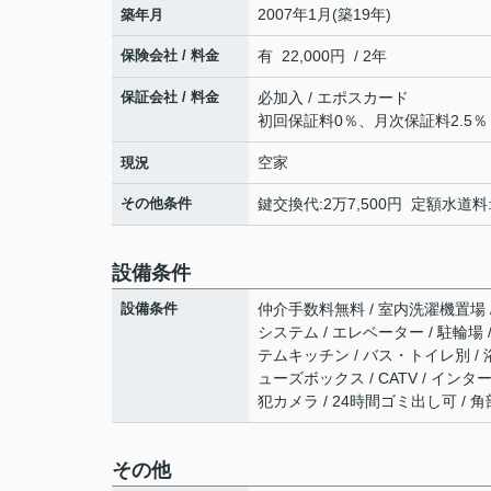
2007年1月(築19年)
築年月
保険会社 / 料金
有 22,000円 / 2年
保証会社 / 料金
必加入 / エポスカード
初回保証料0％、月次保証料2.5％
空家
現況
その他条件
鍵交換代:2万7,500円 定額水道料
設備条件
設備条件
仲介手数料無料 / 室内洗濯機置場 / 
システム / エレベーター / 駐輪場
テムキッチン / バス・トイレ別 / 浴
ューズボックス / CATV / イン
犯カメラ / 24時間ゴミ出し可 / 
その他