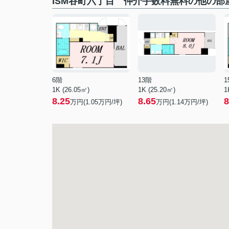
ISM谷町六丁目 仲介手数料無料の他の部
6階
13階
1
1K (26.05㎡)
1K (25.20㎡)
1
8.25
8.65
8
万円(
1.05
万円/坪)
万円(
1.14
万円/坪)