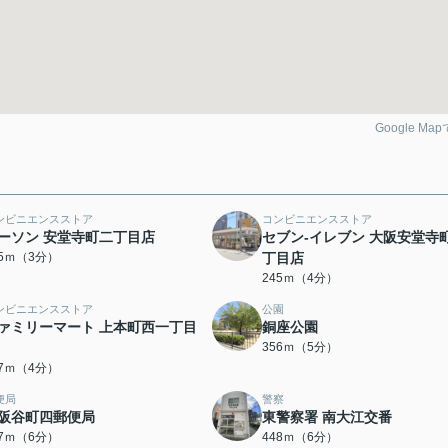
Google Ma
ンビニエンスストア
コンビニエンスストア
ーソン 安堂寺町二丁目店
セブン-イレブン 大阪安堂寺
15ｍ（3分）
丁目店
245ｍ（4分）
ンビニエンスストア
公園
ァミリーマート 上本町西一丁目
銅座公園
356ｍ（5分）
07ｍ（4分）
便局
警察
阪谷町四郵便局
東警察署 南大江交番
37ｍ（6分）
448ｍ（6分）