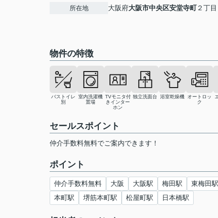
大阪府
大阪市中央区
安堂寺町
２丁目
所在地
物件の特徴
バストイレ
室内洗濯機
TVモニタ付
独立洗面台
浴室乾燥機
オートロッ
別
置場
きインター
ク
ホン
セールスポイント
仲介手数料無料でご案内できます！
ポイント
仲介手数料無料
大阪
大阪駅
梅田駅
東梅田
本町駅
堺筋本町駅
松屋町駅
日本橋駅