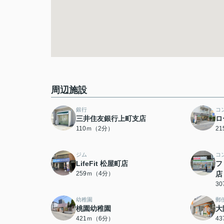
周辺施設
銀行
コ
三井住友銀行上町支店
ロ
110ｍ（2分）
2
ジム
コ
LifeFit 松屋町店
フ
259ｍ（4分）
店
3
幼稚園
郵
桃園幼稚園
大
421ｍ（6分）
4