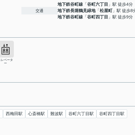
地下鉄谷町線
「
谷町六丁目
」駅 徒歩4分
地下鉄長堀鶴見緑地
「
松屋町
」駅 徒歩8
交通
地下鉄谷町線
「
谷町四丁目
」駅 徒歩9分
エレベータ
ー
駅
西梅田駅
心斎橋駅
難波駅
谷町六丁目駅
谷町四丁目駅