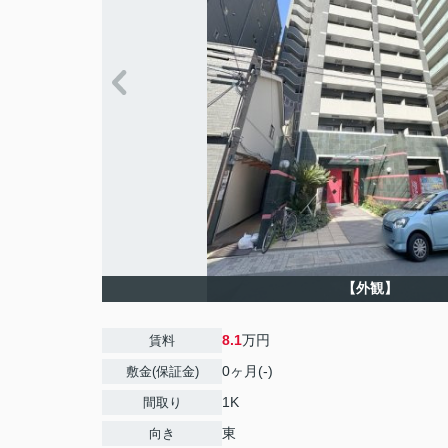
【外観】
8.1
万円
賃料
0ヶ月(-)
敷金(保証金)
1K
間取り
東
向き