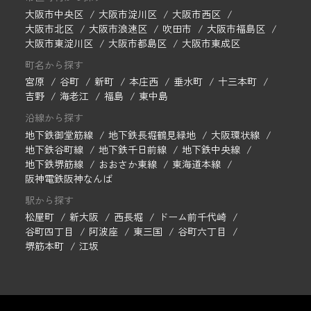
大阪市中央区
大阪市淀川区
大阪市西区
大阪市北区
大阪市浪速区
吹田市
大阪市福島区
大阪市東淀川区
大阪市都島区
大阪市東成区
町名から探す
宮原
谷町
新町
本庄西
垂水町
十三本町
吉野
海老江
福島
東中島
沿線から探す
地下鉄御堂筋線
地下鉄長堀鶴見緑地
大阪環状線
地下鉄谷町線
地下鉄千日前線
地下鉄中央線
地下鉄堺筋線
おおさか東線
東海道本線
阪神電鉄阪神なんば
駅から探す
松屋町
新大阪
西長堀
ドーム前千代崎
谷町四丁目
阿波座
東三国
谷町六丁目
堺筋本町
江坂