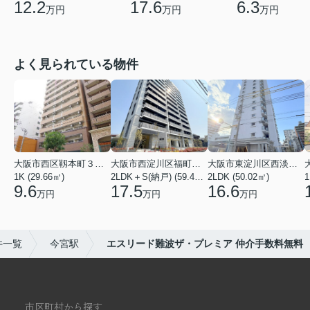
17.6
6.3
12.2
万円
万円
万円
よく見られている物件
大阪市西区靱本町３丁目
大阪市西淀川区福町２丁目
大阪市東淀川区西淡路１丁目
1K (29.66㎡)
2LDK＋S(納戸) (59.48㎡)
2LDK (50.02㎡)
1
9.6
17.5
16.6
万円
万円
万円
件一覧
今宮駅
エスリード難波ザ・プレミア 仲介手数料無料
市区町村から探す