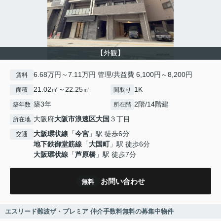
【外観】
6.68万円～7.11万円 管理/共益費 6,100円～8,200円
賃料
21.02㎡～22.25㎡
1K
面積
間取り
築3年
2階/14階建
築年数
所在階
大阪府
大阪市浪速区
大国
３丁目
所在地
大阪環状線
「
今宮
」駅 徒歩6分
交通
地下鉄御堂筋線
「
大国町
」駅 徒歩6分
大阪環状線
「
芦原橋
」駅 徒歩7分
お問い合わせ
無料
エスリード難波ザ・プレミア 仲介手数料無料の募集中物件