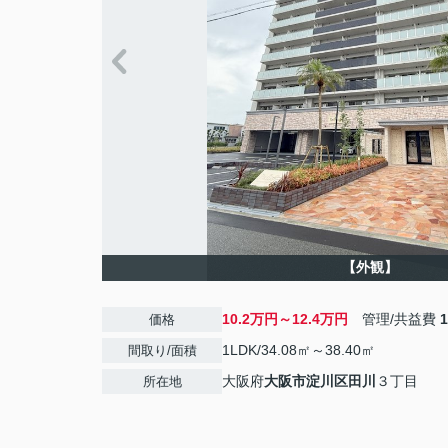
【外観】
10.2万円～12.4万円
管理/共益費
価格
1LDK/34.08㎡～38.40㎡
間取り/面積
大阪府
大阪市淀川区
田川
３丁目
所在地