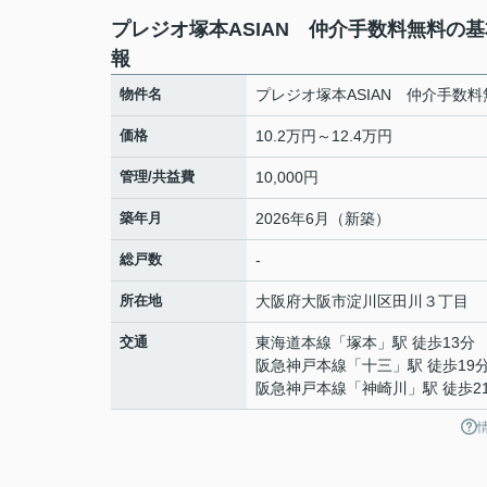
プレジオ塚本ASIAN 仲介手数料無料の
報
物件名
プレジオ塚本ASIAN 仲介手数料
価格
10.2万円～12.4万円
管理/共益費
10,000円
築年月
2026年6月（新築）
総戸数
-
所在地
大阪府
大阪市淀川区
田川
３丁目
交通
東海道本線
「
塚本
」駅 徒歩13分
阪急神戸本線
「
十三
」駅 徒歩19
阪急神戸本線
「
神崎川
」駅 徒歩2