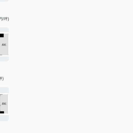
円/坪)
坪)