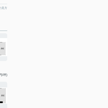
の見方
円/坪)