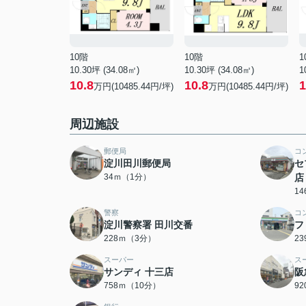
10階
10階
1
10.30坪 (34.08㎡)
10.30坪 (34.08㎡)
1
10.8
10.8
1
万円(10485.44円/坪)
万円(10485.44円/坪)
周辺施設
郵便局
コ
淀川田川郵便局
セ
34ｍ（1分）
店
1
警察
コ
淀川警察署 田川交番
フ
228ｍ（3分）
2
スーパー
ス
サンディ 十三店
阪
758ｍ（10分）
9