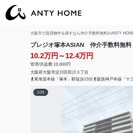
大阪市で賃貸物件を探すなら仲介手数料無料のANTY HOM
プレジオ塚本ASIAN 仲介手数料無料
10.2万円～12.4万円
管理/共益費 10,000円
大阪府
大阪市淀川区
田川
３丁目
東海道本線「塚本」駅徒歩13分
阪急神戸本線「十三
1
/
29