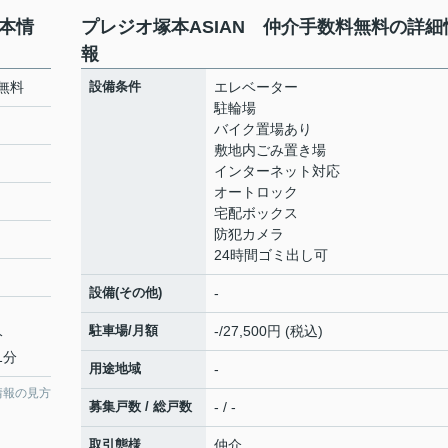
基本情
プレジオ塚本ASIAN 仲介手数料無料の詳細
報
無料
設備条件
エレベーター
駐輪場
バイク置場あり
敷地内ごみ置き場
インターネット対応
オートロック
宅配ボックス
防犯カメラ
24時間ゴミ出し可
設備(その他)
-
駐車場/月額
-/27,500円 (税込)
分
1分
用途地域
-
情報の見方
募集戸数 / 総戸数
- / -
取引態様
仲介