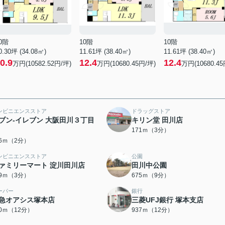
0階
10階
10階
0.30坪 (34.08㎡)
11.61坪 (38.40㎡)
11.61坪 (38.40㎡)
0.9
12.4
12.4
万円(10582.52円/坪)
万円(10680.45円/坪)
万円(10680.45
ンビニエンスストア
ドラッグストア
ブン-イレブン 大阪田川３丁目
キリン堂 田川店
171ｍ（3分）
46ｍ（2分）
ンビニエンスストア
公園
ァミリーマート 淀川田川店
田川中公園
39ｍ（3分）
675ｍ（9分）
ーパー
銀行
急オアシス塚本店
三菱UFJ銀行 塚本支店
20ｍ（12分）
937ｍ（12分）