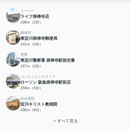
スーパー
ライフ崇禅寺店
108ｍ（2分）
郵便局
東淀川崇禅寺郵便局
131ｍ（2分）
警察
東淀川警察署 崇禅寺駅前交番
147ｍ（2分）
コンビニエンスストア
ローソン 阪急崇禅寺駅前店
259ｍ（4分）
総合病院
淀川キリスト教病院
436ｍ（6分）
すべて見る