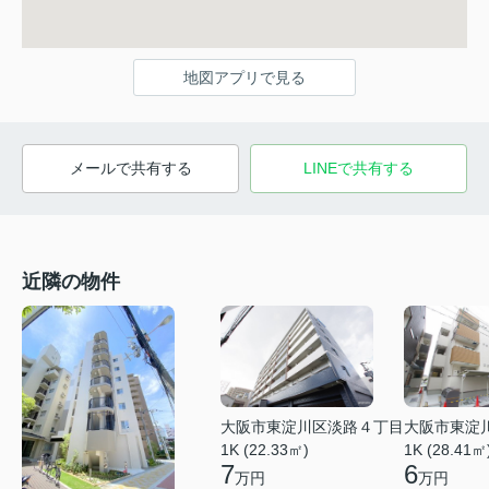
地図アプリで見る
メールで共有する
LINEで共有する
近隣の物件
大阪市東淀川区淡路４丁目
大阪市東淀
1K (22.33㎡)
1K (28.41㎡
7
6
万円
万円