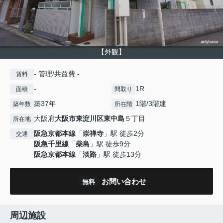
【外観】
- 管理/共益費 -
賃料
-
1R
面積
間取り
築37年
1階/3階建
築年数
所在階
大阪府
大阪市東淀川区
東中島
５丁目
所在地
阪急京都本線
「
崇禅寺
」駅 徒歩2分
交通
阪急千里線
「
柴島
」駅 徒歩9分
阪急京都本線
「
淡路
」駅 徒歩13分
お問い合わせ
無料
周辺施設