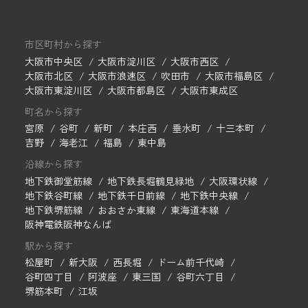
市区町村から探す
大阪市中央区
大阪市淀川区
大阪市西区
大阪市北区
大阪市浪速区
吹田市
大阪市福島区
大阪市東淀川区
大阪市都島区
大阪市東成区
町名から探す
宮原
谷町
新町
本庄西
垂水町
十三本町
吉野
海老江
福島
東中島
沿線から探す
地下鉄御堂筋線
地下鉄長堀鶴見緑地
大阪環状線
地下鉄谷町線
地下鉄千日前線
地下鉄中央線
地下鉄堺筋線
おおさか東線
東海道本線
阪神電鉄阪神なんば
駅から探す
松屋町
新大阪
西長堀
ドーム前千代崎
谷町四丁目
阿波座
東三国
谷町六丁目
堺筋本町
江坂