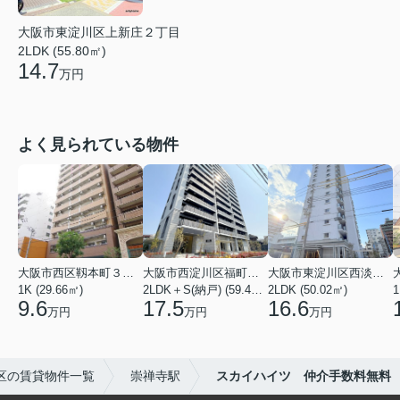
大阪市東淀川区上新庄２丁目
2LDK (55.80㎡)
14.7
万円
よく見られている物件
大阪市西区靱本町３丁目
大阪市西淀川区福町２丁目
大阪市東淀川区西淡路１丁目
1K (29.66㎡)
2LDK＋S(納戸) (59.48㎡)
2LDK (50.02㎡)
1
9.6
17.5
16.6
万円
万円
万円
区の賃貸物件一覧
崇禅寺駅
スカイハイツ 仲介手数料無料