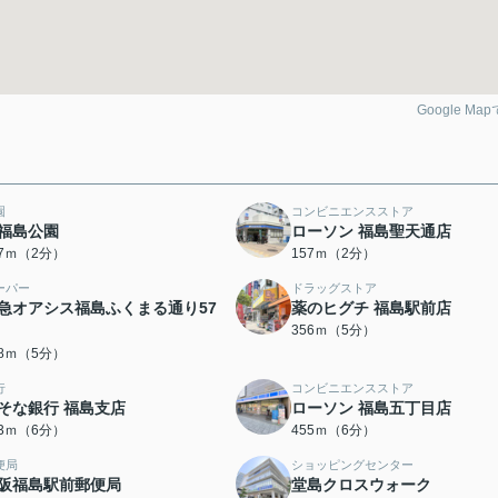
Google Ma
園
コンビニエンスストア
福島公園
ローソン 福島聖天通店
37ｍ（2分）
157ｍ（2分）
ーパー
ドラッグストア
急オアシス福島ふくまる通り57
薬のヒグチ 福島駅前店
356ｍ（5分）
28ｍ（5分）
行
コンビニエンスストア
そな銀行 福島支店
ローソン 福島五丁目店
43ｍ（6分）
455ｍ（6分）
便局
ショッピングセンター
阪福島駅前郵便局
堂島クロスウォーク