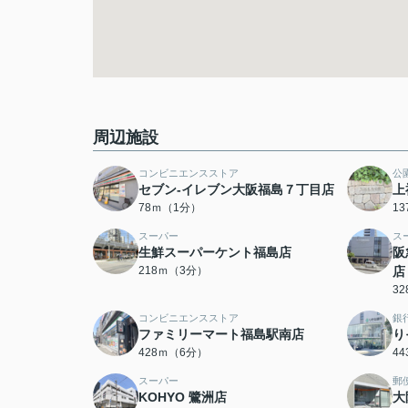
周辺施設
コンビニエンスストア
公
セブン-イレブン大阪福島７丁目店
上
78ｍ（1分）
1
スーパー
ス
生鮮スーパーケント福島店
阪
218ｍ（3分）
店
3
コンビニエンスストア
銀
ファミリーマート福島駅南店
り
428ｍ（6分）
4
スーパー
郵
KOHYO 鷺洲店
大