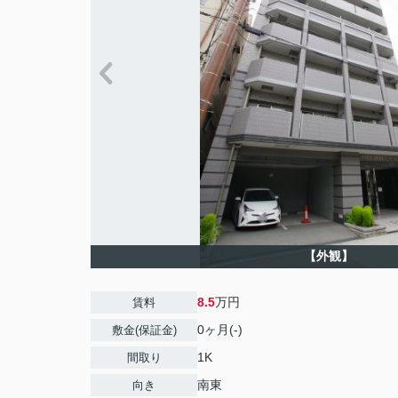
【外観】
8.5
万円
賃料
0ヶ月(-)
敷金(保証金)
1K
間取り
南東
向き