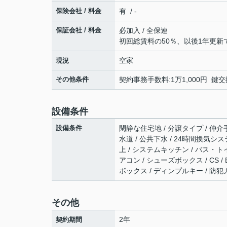
保険会社 / 料金
有 / -
保証会社 / 料金
必加入 / 全保連
初回総賃料の50％、以後1年更新で
空家
現況
その他条件
契約事務手数料:1万1,000円 鍵交
設備条件
設備条件
閑静な住宅地 / 分譲タイプ / 仲介
水道 / 公共下水 / 24時間換気シス
上 / システムキッチン / バス・トイ
アコン / シューズボックス / CS /
ボックス / ディンプルキー / 防犯
その他
2年
契約期間