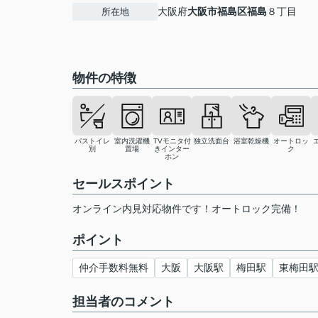
大阪府
大阪市福島区
福島
８丁目
所在地
物件の特徴
バストイレ
室内洗濯機
TVモニタ付
独立洗面台
浴室乾燥機
オートロッ
別
置場
きインター
ク
ホン
セールスポイント
オンライン内見対応物件です！オートロック完備！
ポイント
仲介手数料無料
大阪
大阪駅
梅田駅
東梅田
担当者のコメント