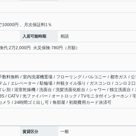
10000円 、月次保証料1％
相談
入居可能時期
換代:2万2,000円 火災保険:780円（月額）
手数料無料 / 室内洗濯機置場 / フローリング / バルコニー / 都市ガス / 
テム / エレベーター / 駐輪場 / 外観タイル張り / ガスコンロ / コンロ２
レ別 / 浴室乾燥機 / 洗面台 / 洗髪洗面化粧台 / シャワー / 独立洗面台 / 
 BS / CATV / 光ファイバー / オートロック / TVモニタ付インターホン / 
カメラ / 24時間ゴミ出し可 / 角部屋 / 初期費用カード決済可
一般
賃貸区分