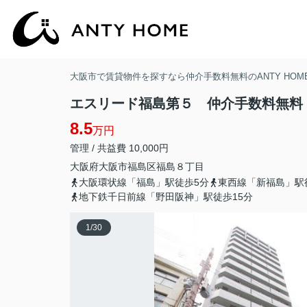
大阪市で賃貸物件を探すなら仲介手数料無料のANTY HOM
エスリード福島第５ 仲介手数料無料
8.5
万円
管理 / 共益費 10,000円
大阪府
大阪市福島区
福島
８丁目
大阪環状線「福島」駅徒歩5分
東西線「新福島」駅
地下鉄千日前線「野田阪神」駅徒歩15分
1
/
30