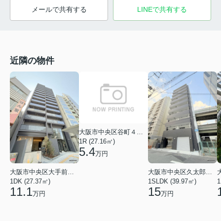
メールで共有する
LINEで共有する
近隣の物件
大阪市中央区谷町４丁目
1R (27.16㎡)
5.4
万円
大阪市中央区大手前１丁目
大阪市中央区久太郎町１丁目
1DK (27.37㎡)
1SLDK (39.97㎡)
1
11.1
15
万円
万円