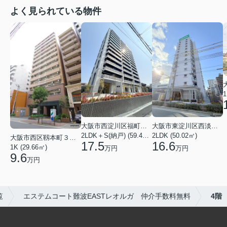
よく見られている物件
1
大阪市西淀川区福町２丁目
大阪市東淀川区西淡路１丁目
2LDK＋S(納戸) (59.48㎡)
2LDK (50.02㎡)
大阪市西区靱本町３丁目
17.5
16.6
1K (29.66㎡)
万円
万円
9.6
万円
覧
エステムコート難波EASTレオルガ 仲介手数料無料
4階