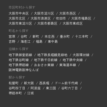
市区町村から探す
大阪市中央区
大阪市淀川区
大阪市西区
大阪市北区
大阪市浪速区
吹田市
大阪市福島区
大阪市東淀川区
大阪市都島区
大阪市東成区
町名から探す
宮原
谷町
新町
本庄西
垂水町
十三本町
吉野
海老江
福島
東中島
沿線から探す
地下鉄御堂筋線
地下鉄長堀鶴見緑地
大阪環状線
地下鉄谷町線
地下鉄千日前線
地下鉄中央線
地下鉄堺筋線
おおさか東線
東海道本線
阪神電鉄阪神なんば
駅から探す
松屋町
新大阪
西長堀
ドーム前千代崎
谷町四丁目
阿波座
東三国
谷町六丁目
堺筋本町
江坂