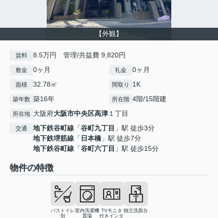
【外観】
8.5万円 管理/共益費 9,820円
賃料
0ヶ月
0ヶ月
敷金
礼金
32.78㎡
1K
面積
間取り
築16年
4階/15階建
築年数
所在階
大阪府
大阪市中央区
高津
１丁目
所在地
地下鉄谷町線
「
谷町九丁目
」駅 徒歩3分
交通
地下鉄堺筋線
「
日本橋
」駅 徒歩7分
地下鉄谷町線
「
谷町六丁目
」駅 徒歩15分
物件の特徴
バストイレ
室内洗濯機
TVモニタ
独立洗面台
別
置場
付きインタ