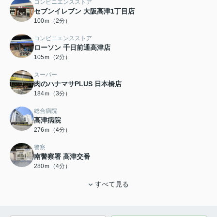
コンビニエンスストア
セブンイレブン 大阪高津1丁目店
100ｍ（2分）
コンビニエンスストア
ローソン 千日前通高津店
105ｍ（2分）
スーパー
肉のハナマサPLUS 日本橋店
184ｍ（3分）
総合病院
高津病院
276ｍ（4分）
警察
南警察署 高津交番
280ｍ（4分）
すべて見る