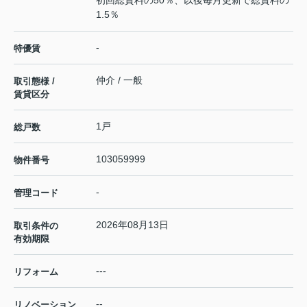
1.5％
-
特優賃
仲介 / 一般
取引態様 /
賃貸区分
1戸
総戸数
103059999
物件番号
-
管理コード
2026年08月13日
取引条件の
有効期限
---
リフォーム
--
リノベーション