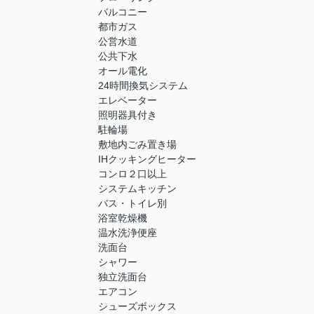
バルコニー
都市ガス
公営水道
公共下水
オール電化
24時間換気システム
エレベーター
照明器具付き
駐輪場
敷地内ごみ置き場
IHクッキングヒーター
コンロ２口以上
システムキッチン
バス・トイレ別
浴室乾燥機
温水洗浄便座
洗面台
シャワー
独立洗面台
エアコン
シューズボックス