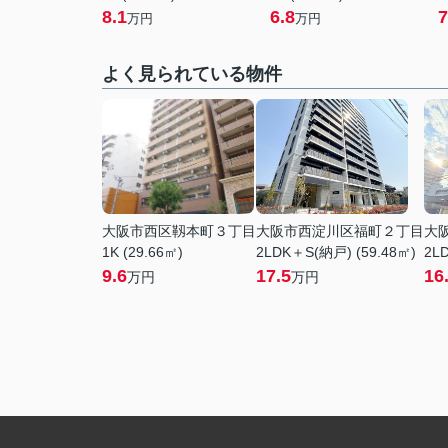
8.1
6.8
7
万円
万円
よく見られている物件
大阪市西区靱本町３丁目
大阪市西淀川区福町２丁目
大
1K (29.66㎡)
2LDK＋S(納戸) (59.48㎡)
2LD
9.6
17.5
16
万円
万円