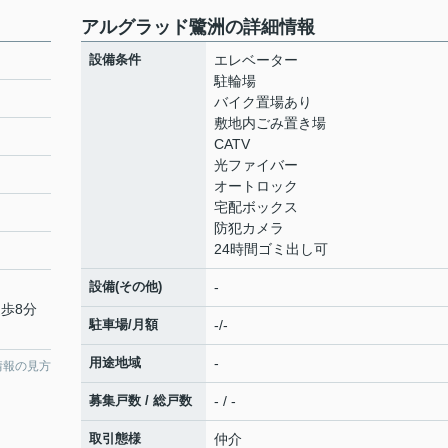
アルグラッド鷺洲の詳細情報
設備条件
エレベーター
駐輪場
バイク置場あり
敷地内ごみ置き場
CATV
光ファイバー
オートロック
宅配ボックス
防犯カメラ
24時間ゴミ出し可
設備(その他)
-
徒歩8分
駐車場/月額
-/-
用途地域
-
情報の見方
募集戸数 / 総戸数
- / -
取引態様
仲介