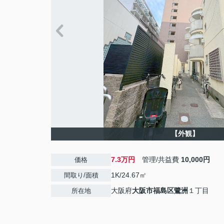
【外観】
7.3万円
管理/共益費
10,000円
価格
1K/24.67㎡
間取り/面積
大阪府
大阪市福島区
鷺洲
１丁目
所在地