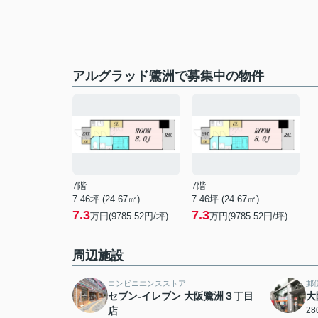
アルグラッド鷺洲で募集中の物件
7階
7階
7.46坪 (24.67㎡)
7.46坪 (24.67㎡)
7.3
7.3
万円(9785.52円/坪)
万円(9785.52円/坪)
周辺施設
コンビニエンスストア
郵
セブン-イレブン 大阪鷺洲３丁目
大
店
2