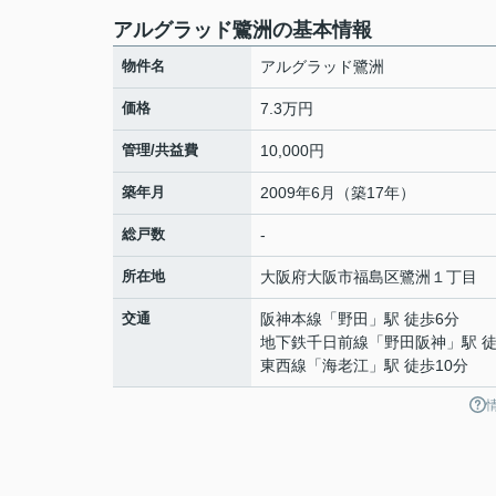
アルグラッド鷺洲の基本情報
物件名
アルグラッド鷺洲
価格
7.3万円
管理/共益費
10,000円
築年月
2009年6月（築17年）
総戸数
-
所在地
大阪府
大阪市福島区
鷺洲
１丁目
交通
阪神本線
「
野田
」駅 徒歩6分
地下鉄千日前線
「
野田阪神
」駅 
東西線
「
海老江
」駅 徒歩10分