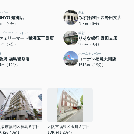
ーパー
銀行
OHYO 鷺洲店
みずほ銀行 西野田支店
25ｍ（6分）
453ｍ（6分）
ンビニエンスストア
銀行
ァミリーマート鷺洲五丁目店
りそな銀行 野田支店
45ｍ（7分）
565ｍ（8分）
察
ホームセンター
阪府 福島警察署
コーナン福島大開店
94ｍ（12分）
1518ｍ（19分）
大阪市福島区福島８丁目
大阪市福島区玉川３丁目
K (26.40㎡)
1DK (41.20㎡)