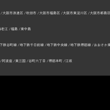
大阪市浪速区
吹田市
大阪市福島区
大阪市東淀川区
大阪市都島
海老江
福島
東中島
下鉄谷町線
地下鉄千日前線
地下鉄中央線
地下鉄堺筋線
おおさか
阿波座
東三国
谷町六丁目
堺筋本町
江坂