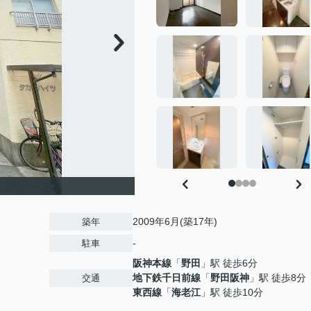
2009年6月(築17年)
築年
-
駐車
阪神本線
「
野田
」駅 徒歩6分
地下鉄千日前線
「
野田阪神
」駅 徒歩8分
交通
東西線
「
海老江
」駅 徒歩10分