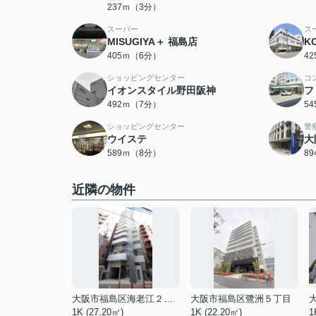
237ｍ（3分）
スーパー
ス
MISUGIYA＋ 福島店
K
405ｍ（6分）
4
ショッピングセンター
コ
イオンスタイル野田阪神
フ
492ｍ（7分）
5
ショッピングセンター
警
ウイステ
大
589ｍ（8分）
8
近隣の物件
大阪市福島区海老江２丁目
大阪市福島区鷺洲５丁目
1K (27.20㎡)
1K (22.20㎡)
1