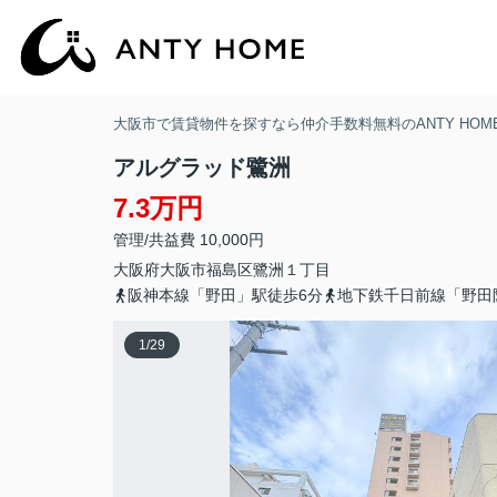
大阪市で賃貸物件を探すなら仲介手数料無料のANTY HOM
アルグラッド鷺洲
7.3万円
管理/共益費 10,000円
大阪府
大阪市福島区
鷺洲
１丁目
阪神本線「野田」駅徒歩6分
地下鉄千日前線「野田
1
/
29