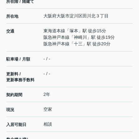
所在階 / 階建て
大阪府
大阪市淀川区
田川北
３丁目
所在地
東海道本線
「
塚本
」駅 徒歩15分
交通
阪急神戸本線
「
神崎川
」駅 徒歩19分
阪急神戸本線
「
十三
」駅 徒歩20分
- / -
駐車場 / 月額
- / -
更新料 /
更新事務手数料
2年
契約期間
空家
現況
相談
入居可能日
-