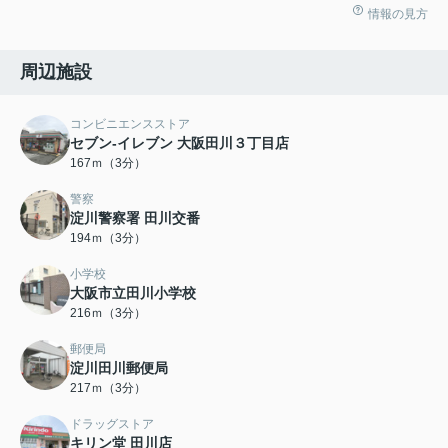
情報の見方
周辺施設
コンビニエンスストア
セブン-イレブン 大阪田川３丁目店
167ｍ（3分）
警察
淀川警察署 田川交番
194ｍ（3分）
小学校
大阪市立田川小学校
216ｍ（3分）
郵便局
淀川田川郵便局
217ｍ（3分）
ドラッグストア
キリン堂 田川店