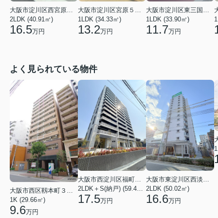
大阪市淀川区西宮原２丁目
大阪市淀川区宮原５丁目
大阪市淀川区東三国５丁目
1
2LDK (40.91㎡)
1LDK (34.33㎡)
1LDK (33.90㎡)
16.5
13.2
11.7
万円
万円
万円
よく見られている物件
1
大阪市西淀川区福町２丁目
大阪市東淀川区西淡路１丁目
2LDK＋S(納戸) (59.48㎡)
2LDK (50.02㎡)
大阪市西区靱本町３丁目
17.5
16.6
1K (29.66㎡)
万円
万円
9.6
万円