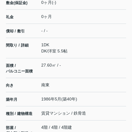
0ヶ月(-)
敷金(保証金)
0ヶ月
礼金
- / -
償却 / 敷引
1DK
間取り / 詳細
DK
/
洋室 5.5帖
27.60㎡ / -
面積 /
バルコニー面積
南東
向き
1986年5月(築40年)
築年月
賃貸マンション / 鉄骨造
種別 / 建物構造
4階 / 4階 / 4階建
部屋 /