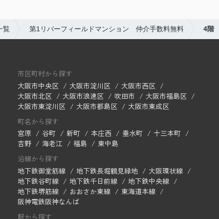
一覧
第1リバーフィールドマンション 仲介手数料無料
4階
市区町村から探す
大阪市中央区
大阪市淀川区
大阪市西区
大阪市北区
大阪市浪速区
吹田市
大阪市福島区
大阪市東淀川区
大阪市都島区
大阪市東成区
町名から探す
宮原
谷町
新町
本庄西
垂水町
十三本町
吉野
海老江
福島
東中島
沿線から探す
地下鉄御堂筋線
地下鉄長堀鶴見緑地
大阪環状線
地下鉄谷町線
地下鉄千日前線
地下鉄中央線
地下鉄堺筋線
おおさか東線
東海道本線
阪神電鉄阪神なんば
駅から探す