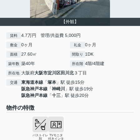
【外観】
4.7万円 管理/共益費 5,000円
賃料
0ヶ月
0ヶ月
敷金
礼金
27.60㎡
1DK
面積
間取り
築40年
4階/4階建
築年数
所在階
大阪府
大阪市淀川区
田川北
３丁目
所在地
東海道本線
「
塚本
」駅 徒歩15分
交通
阪急神戸本線
「
神崎川
」駅 徒歩19分
阪急神戸本線
「
十三
」駅 徒歩20分
物件の特徴
バストイレ
TVモニタ
別
付きインタ