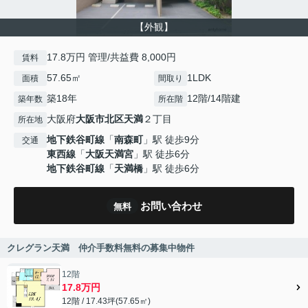
【外観】
17.8万円 管理/共益費 8,000円
賃料
57.65㎡
1LDK
面積
間取り
築18年
12階/14階建
築年数
所在階
大阪府
大阪市北区
天満
２丁目
所在地
地下鉄谷町線
「
南森町
」駅 徒歩9分
交通
東西線
「
大阪天満宮
」駅 徒歩6分
地下鉄谷町線
「
天満橋
」駅 徒歩6分
お問い合わせ
無料
クレグラン天満 仲介手数料無料の募集中物件
12階
17.8万円
12階 / 17.43坪(57.65㎡)