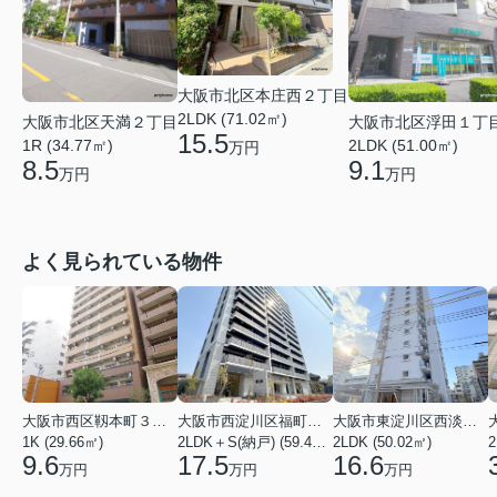
大阪市北区本庄西２丁目
2LDK (71.02㎡)
大阪市北区天満２丁目
大阪市北区浮田１丁
15.5
1R (34.77㎡)
2LDK (51.00㎡)
万円
8.5
9.1
万円
万円
よく見られている物件
大阪市西区靱本町３丁目
大阪市西淀川区福町２丁目
大阪市東淀川区西淡路１丁目
1K (29.66㎡)
2LDK＋S(納戸) (59.48㎡)
2LDK (50.02㎡)
2
9.6
17.5
16.6
万円
万円
万円