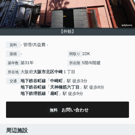
【外観】
- 管理/共益費 -
賃料
-
1DK
面積
間取り
築31年
5階/6階建
築年数
所在階
大阪府
大阪市北区
中崎
１丁目
所在地
地下鉄谷町線
「
中崎町
」駅 徒歩3分
交通
地下鉄谷町線
「
天神橋筋六丁目
」駅 徒歩8分
地下鉄堺筋線
「
扇町
」駅 徒歩9分
お問い合わせ
無料
周辺施設