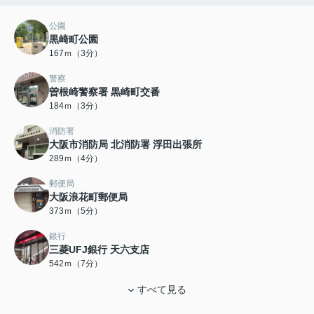
公園
黒崎町公園
167ｍ（3分）
警察
曽根崎警察署 黒崎町交番
184ｍ（3分）
消防署
大阪市消防局 北消防署 浮田出張所
289ｍ（4分）
郵便局
大阪浪花町郵便局
373ｍ（5分）
銀行
三菱UFJ銀行 天六支店
542ｍ（7分）
すべて見る