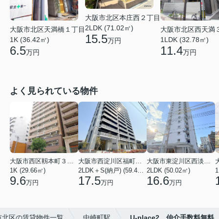
大阪市北区本庄西２丁目
2LDK (71.02㎡)
大阪市北区天満橋１丁目
大阪市北区西天満
15.5
1K (36.42㎡)
1LDK (32.78㎡)
万円
6.5
11.4
万円
万円
よく見られている物件
大阪市西区靱本町３丁目
大阪市西淀川区福町２丁目
大阪市東淀川区西淡路１丁目
1K (29.66㎡)
2LDK＋S(納戸) (59.48㎡)
2LDK (50.02㎡)
1
9.6
17.5
16.6
万円
万円
万円
市北区の賃貸物件一覧
中崎町駅
U-place2 仲介手数料無料