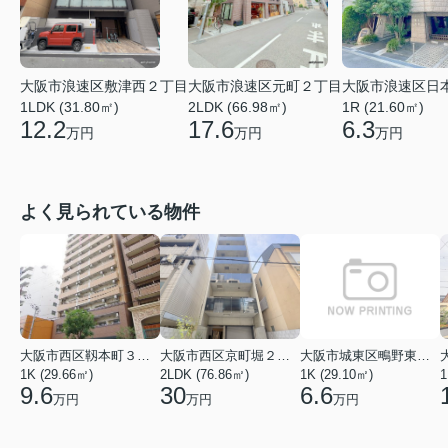
大阪市浪速区元町２丁目
大阪市浪速区敷津西２丁目
大阪市浪速区日
2LDK (66.98㎡)
1LDK (31.80㎡)
1R (21.60㎡)
17.6
12.2
6.3
万円
万円
万円
よく見られている物件
大阪市西区靱本町３丁目
大阪市西区京町堀２丁目
大阪市城東区鴫野東３丁目
1K (29.66㎡)
2LDK (76.86㎡)
1K (29.10㎡)
1
9.6
30
6.6
万円
万円
万円