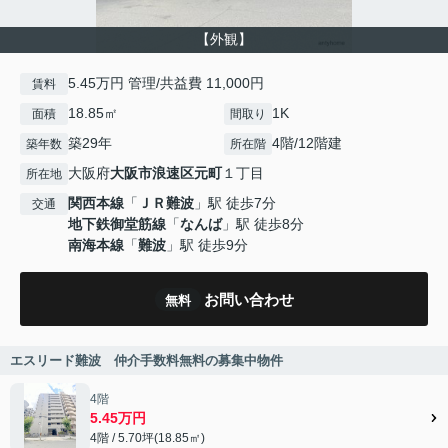
【外観】
5.45万円 管理/共益費 11,000円
賃料
18.85㎡
1K
面積
間取り
築29年
4階/12階建
築年数
所在階
大阪府
大阪市浪速区
元町
１丁目
所在地
関西本線
「
ＪＲ難波
」駅 徒歩7分
交通
地下鉄御堂筋線
「
なんば
」駅 徒歩8分
南海本線
「
難波
」駅 徒歩9分
お問い合わせ
無料
エスリード難波 仲介手数料無料の募集中物件
4階
5.45万円
4階 / 5.70坪(18.85㎡)