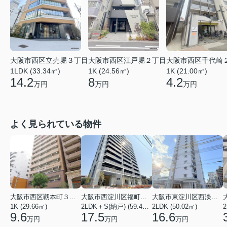
大阪市西区立売堀３丁目
大阪市西区江戸堀２丁目
大阪市西区千代崎
1LDK (33.34㎡)
1K (24.56㎡)
1K (21.00㎡)
14.2
8
4.2
万円
万円
万円
よく見られている物件
大阪市西区靱本町３丁目
大阪市西淀川区福町２丁目
大阪市東淀川区西淡路１丁目
1K (29.66㎡)
2LDK＋S(納戸) (59.48㎡)
2LDK (50.02㎡)
2
9.6
17.5
16.6
万円
万円
万円