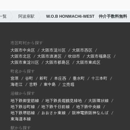
一覧
阿波座駅
W.O.B HONMACHI-WEST 仲介手数料無料
市区町村から探す
大阪市中央区
大阪市淀川区
大阪市西区
大阪市北区
大阪市浪速区
吹田市
大阪市福島区
大阪市東淀川区
大阪市都島区
大阪市東成区
町名から探す
宮原
谷町
新町
本庄西
垂水町
十三本町
海老江
吉野
東中島
立売堀
沿線から探す
地下鉄御堂筋線
地下鉄長堀鶴見緑地
大阪環状線
地下鉄谷町線
地下鉄千日前線
地下鉄中央線
地下鉄堺筋線
おおさか東線
阪神電鉄阪神なんば
東海道本線
駅から探す