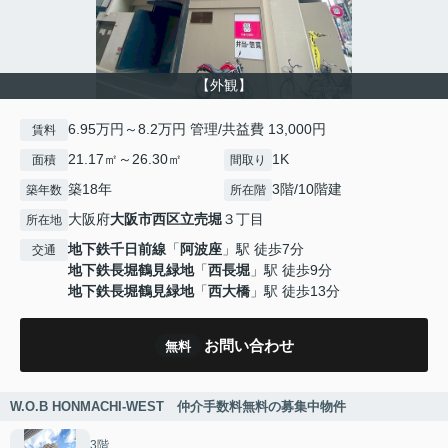
【外観】
6.95万円～8.2万円 管理/共益費 13,000円
賃料
21.17㎡～26.30㎡
1K
面積
間取り
築18年
3階/10階建
築年数
所在階
大阪府
大阪市西区
立売堀
３丁目
所在地
地下鉄千日前線
「
阿波座
」駅 徒歩7分
交通
地下鉄長堀鶴見緑地
「
西長堀
」駅 徒歩9分
地下鉄長堀鶴見緑地
「
西大橋
」駅 徒歩13分
お問い合わせ
無料
W.O.B HONMACHI-WEST 仲介手数料無料の募集中物件
3階