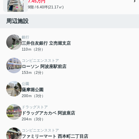
7.45万円
9階 / 6.40坪(21.17㎡)
周辺施設
銀行
三井住友銀行 立売堀支店
110ｍ（2分）
コンビニエンスストア
ローソン 阿波座駅前店
153ｍ（2分）
公園
薩摩堀公園
200ｍ（3分）
ドラッグストア
ドラッグアカカベ 阿波座店
204ｍ（3分）
コンビニエンスストア
ファミリーマート 西本町二丁目店