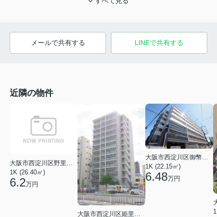
すべて見る
メールで共有する
LINEで共有する
近隣の物件
大阪市西淀川区御幣島２丁目
大阪市西淀川区野里３丁目
1K (22.15㎡)
1K (26.40㎡)
6.48
万円
6.2
万円
1
大阪市西淀川区姫里２丁目