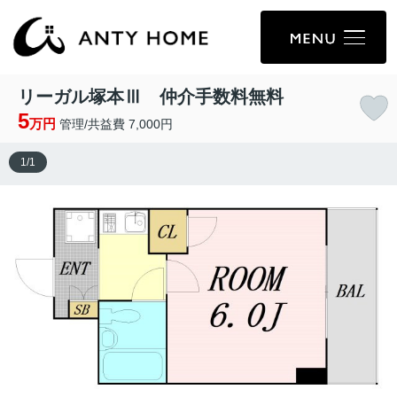
リーガル塚本Ⅲ 仲介手数料無料
5
万円
管理/共益費 7,000円
1
/
1