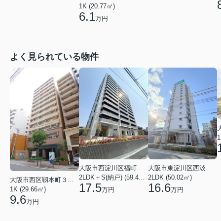
1K (20.77㎡)
6.1
万円
よく見られている物件
1
大阪市西淀川区福町２丁目
大阪市東淀川区西淡路１丁目
2LDK＋S(納戸) (59.48㎡)
2LDK (50.02㎡)
大阪市西区靱本町３丁目
17.5
16.6
1K (29.66㎡)
万円
万円
9.6
万円