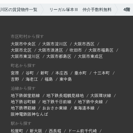
川区の賃貸物件一覧
リーガル塚本Ⅲ 仲介手数料無料
4階
市区町村から探す
大阪市中央区
大阪市淀川区
大阪市西区
大阪市北区
大阪市浪速区
吹田市
大阪市福島区
大阪市東淀川区
大阪市都島区
大阪市東成区
町名から探す
宮原
谷町
新町
本庄西
垂水町
十三本町
吉野
海老江
福島
東中島
沿線から探す
地下鉄御堂筋線
地下鉄長堀鶴見緑地
大阪環状線
地下鉄谷町線
地下鉄千日前線
地下鉄中央線
地下鉄堺筋線
おおさか東線
東海道本線
阪神電鉄阪神なんば
駅から探す
松屋町
新大阪
西長堀
ドーム前千代崎