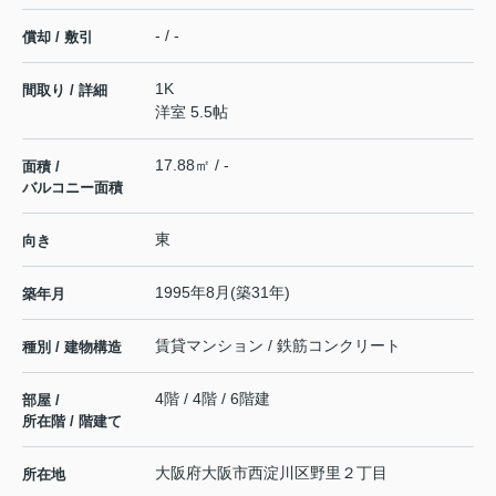
- / -
償却 / 敷引
1K
間取り / 詳細
洋室 5.5帖
17.88㎡ / -
面積 /
バルコニー面積
東
向き
1995年8月(築31年)
築年月
賃貸マンション / 鉄筋コンクリート
種別 / 建物構造
4階 / 4階 / 6階建
部屋 /
所在階 / 階建て
大阪府
大阪市西淀川区
野里
２丁目
所在地