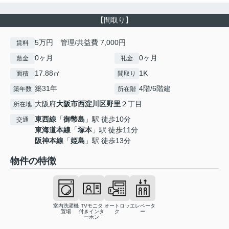
【間取り】
5万円 管理/共益費 7,000円
賃料
0ヶ月
0ヶ月
敷金
礼金
17.88㎡
1K
面積
間取り
築31年
4階/6階建
築年数
所在階
大阪府
大阪市西淀川区
野里
２丁目
所在地
東西線
「
御幣島
」駅 徒歩10分
交通
東海道本線
「
塚本
」駅 徒歩11分
阪神本線
「
姫島
」駅 徒歩13分
物件の特徴
室内洗濯機
TVモニタ
オートロッ
エレベータ
置場
付きインタ
ク
ー
ーホン