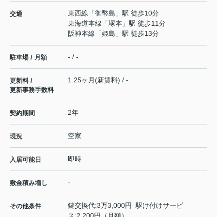
東西線
「
御幣島
」駅 徒歩10分
交通
東海道本線
「
塚本
」駅 徒歩11分
阪神本線
「
姫島
」駅 徒歩13分
- / -
駐車場 / 月額
1.25ヶ月(新賃料) / -
更新料 /
更新事務手数料
2年
契約期間
空家
現況
即時
入居可能日
-
敷金積み増し
鍵交換代:3万3,000円 駆け付けサービ
その他条件
ス:2,200円（月額）