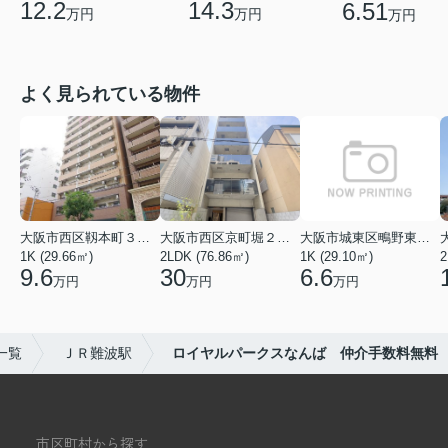
12.2
14.3
6.51
万円
万円
万円
よく見られている物件
大阪市西区靱本町３丁目
大阪市西区京町堀２丁目
大阪市城東区鴫野東３丁目
1K (29.66㎡)
2LDK (76.86㎡)
1K (29.10㎡)
9.6
30
6.6
万円
万円
万円
一覧
ＪＲ難波駅
ロイヤルパークスなんば 仲介手数料無料
市区町村から探す