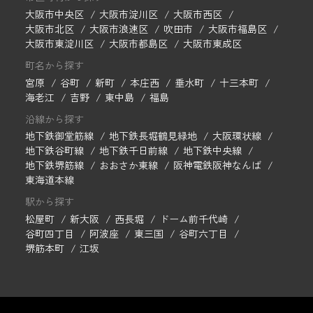
大阪市中央区
大阪市淀川区
大阪市西区
大阪市北区
大阪市浪速区
吹田市
大阪市福島区
大阪市東淀川区
大阪市都島区
大阪市東成区
町名から探す
宮原
谷町
新町
本庄西
垂水町
十三本町
海老江
吉野
東中島
福島
沿線から探す
地下鉄御堂筋線
地下鉄長堀鶴見緑地
大阪環状線
地下鉄谷町線
地下鉄千日前線
地下鉄中央線
地下鉄堺筋線
おおさか東線
阪神電鉄阪神なんば
東海道本線
駅から探す
松屋町
新大阪
西長堀
ドーム前千代崎
谷町四丁目
阿波座
東三国
谷町六丁目
堺筋本町
江坂