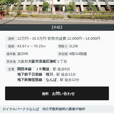
【外観】
12万円～16.5万円 管理/共益費 12,000円～14,000円
賃料
43.67㎡～70.23㎡
1LDK
面積
間取り
築20年
4階/14階建
築年数
所在階
大阪府
大阪市浪速区
湊町
２丁目
所在地
関西本線
「
ＪＲ難波
」駅 徒歩6分
交通
地下鉄千日前線
「
桜川
」駅 徒歩11分
地下鉄御堂筋線
「
なんば
」駅 徒歩12分
お問い合わせ
無料
ロイヤルパークスなんば 仲介手数料無料の募集中物件