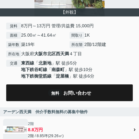
【外観】
8万円～13万円 管理/共益費 15,000円
賃料
25.00㎡～41.64㎡
1K
面積
間取り
築19年
2階/12階建
築年数
所在階
大阪府
大阪市北区
西天満
４丁目
所在地
東西線
「
北新地
」駅 徒歩5分
交通
地下鉄谷町線
「
南森町
」駅 徒歩10分
地下鉄御堂筋線
「
淀屋橋
」駅 徒歩6分
お問い合わせ
無料
アーデン西天満 仲介手数料無料の募集中物件
2階
8.8万円
2階 / 8.85坪(29.26㎡)