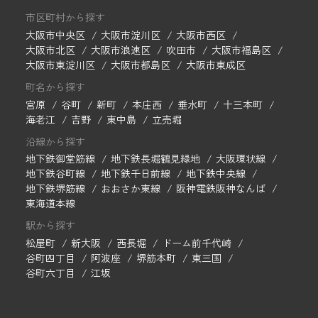
市区町村から探す
大阪市中央区
大阪市淀川区
大阪市西区
大阪市北区
大阪市浪速区
吹田市
大阪市福島区
大阪市東淀川区
大阪市都島区
大阪市東成区
町名から探す
宮原
谷町
新町
本庄西
垂水町
十三本町
海老江
吉野
東中島
立売堀
沿線から探す
地下鉄御堂筋線
地下鉄長堀鶴見緑地
大阪環状線
地下鉄谷町線
地下鉄千日前線
地下鉄中央線
地下鉄堺筋線
おおさか東線
阪神電鉄阪神なんば
東海道本線
駅から探す
松屋町
新大阪
西長堀
ドーム前千代崎
谷町四丁目
阿波座
堺筋本町
東三国
谷町六丁目
江坂