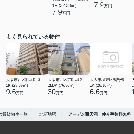
7.9
1R (32.33㎡)
万円
7.9
万円
よく見られている物件
大阪市西区靱本町３丁目
大阪市西区京町堀２丁目
大阪市城東区鴫野東３丁目
1K (29.66㎡)
2LDK (76.86㎡)
1K (29.10㎡)
1
9.6
30
6.6
万円
万円
万円
の賃貸物件一覧
北新地駅
アーデン西天満 仲介手数料無料