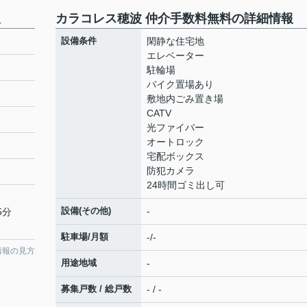
報
カラコレス穂波 仲介手数料無料の詳細情報
設備条件
閑静な住宅地
エレベーター
駐輪場
バイク置場あり
敷地内ごみ置き場
CATV
光ファイバー
オートロック
宅配ボックス
防犯カメラ
24時間ゴミ出し可
設備(その他)
-
5分
駐車場/月額
-/-
情報の見方
用途地域
-
募集戸数 / 総戸数
- / -