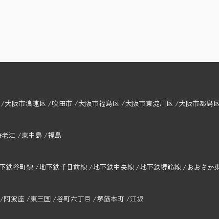
大阪市浪速区
吹田市
大阪市福島区
大阪市東淀川区
大阪市都島
海老江
東中島
福島
下鉄谷町線
地下鉄千日前線
地下鉄中央線
地下鉄堺筋線
おおさか
阿波座
東三国
谷町六丁目
堺筋本町
江坂