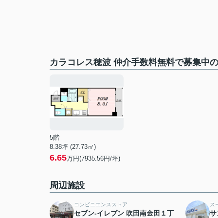
カラコレス穂波 仲介手数料無料で募集中
5階
8.38坪 (27.73㎡)
6.65
万円(7935.56円/坪)
周辺施設
コンビニエンスストア
ス
セブン-イレブン 吹田南金田１丁
サ