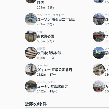
目店
2
163ｍ（3分）
コンビニエンスストア
コ
ローソン 南金田二丁目店
ロ
409ｍ（6分）
4
公園
ス
南吹田公園
フ
551ｍ（7分）
8
消防署
ス
吹田市消防本部
業
998ｍ（13分）
1
スーパー
ホ
ダイエー 江坂公園前店
ハ
1322ｍ（17分）
1
ホームセンター
シ
コーナン江坂駅前店
カ
1452ｍ（19分）
1
近隣の物件