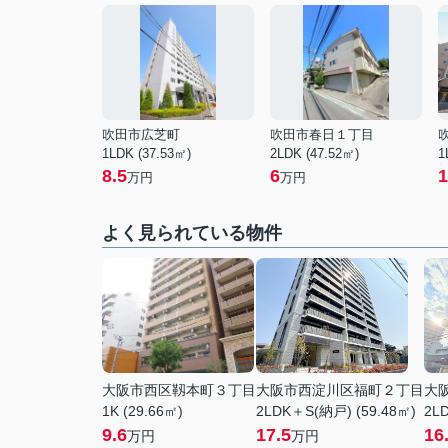
吹田市広芝町
吹田市春日１丁目
1LDK (37.53㎡)
2LDK (47.52㎡)
1
8.5
6
1
万円
万円
よく見られている物件
大阪市西区靱本町３丁目
大阪市西淀川区福町２丁目
大
1K (29.66㎡)
2LDK＋S(納戸) (59.48㎡)
2LD
9.6
17.5
16
万円
万円