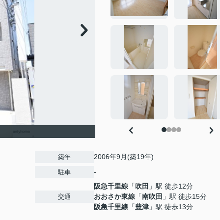
2006年9月(築19年)
築年
-
駐車
阪急千里線
「
吹田
」駅 徒歩12分
おおさか東線
「
南吹田
」駅 徒歩15分
交通
阪急千里線
「
豊津
」駅 徒歩13分