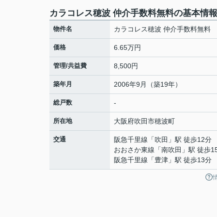
カラコレス穂波 仲介手数料無料の基本情
物件名
カラコレス穂波 仲介手数料無料
価格
6.65万円
管理/共益費
8,500円
築年月
2006年9月（築19年）
総戸数
-
所在地
大阪府
吹田市
穂波町
交通
阪急千里線
「
吹田
」駅 徒歩12分
おおさか東線
「
南吹田
」駅 徒歩1
阪急千里線
「
豊津
」駅 徒歩13分