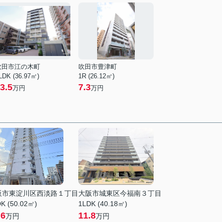
吹田市江の木町
吹田市豊津町
LDK (36.97㎡)
1R (26.12㎡)
3.5
7.3
万円
万円
阪市東淀川区西淡路１丁目
大阪市城東区今福南３丁目
K (50.02㎡)
1LDK (40.18㎡)
.6
11.8
万円
万円