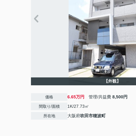
【外観】
6.65万円
管理/共益費
8,500円
価格
1K/27.73㎡
間取り/面積
大阪府
吹田市
穂波町
所在地