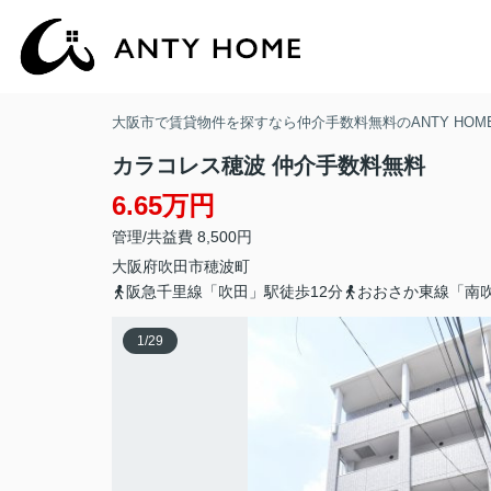
大阪市で賃貸物件を探すなら仲介手数料無料のANTY HOM
カラコレス穂波 仲介手数料無料
6.65万円
管理/共益費 8,500円
大阪府
吹田市
穂波町
阪急千里線「吹田」駅徒歩12分
おおさか東線「南吹
1
/
29