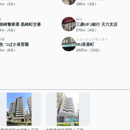
36ｍ（2分）
189ｍ（3分）
察
銀行
根崎警察署 黒崎町交番
三菱UFJ銀行 天六支店
53ｍ（4分）
270ｍ（4分）
育園
ショッピングセンター
色 つばさ保育園
NU茶屋町
40ｍ（6分）
1025ｍ（13分）