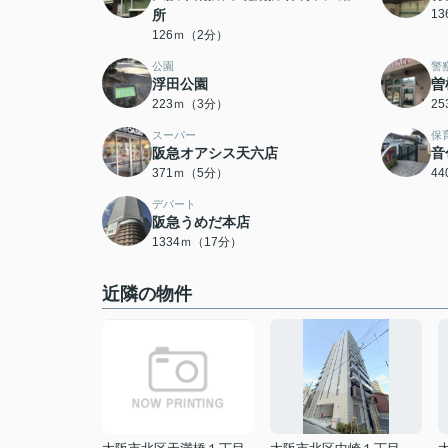
所
1
126ｍ（2分）
公園
警
浮田公園
曽
223ｍ（3分）
2
スーパー
保
阪急オアシス天六店
音
371ｍ（5分）
4
デパート
阪急うめだ本店
1334ｍ（17分）
近隣の物件