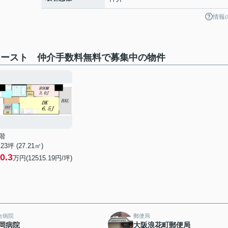
情報
イースト 仲介手数料無料で募集中の物件
階
.23坪 (27.21㎡)
0.3
万円(12515.19円/坪)
合病院
郵便局
岡病院
大阪浪花町郵便局