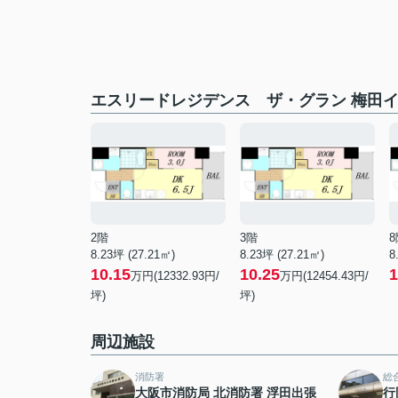
エスリードレジデンス ザ・グラン 梅田
2階
3階
8
8.23坪 (27.21㎡)
8.23坪 (27.21㎡)
8
10.15
10.25
1
万円(12332.93円/
万円(12454.43円/
坪)
坪)
周辺施設
消防署
総
大阪市消防局 北消防署 浮田出張
行