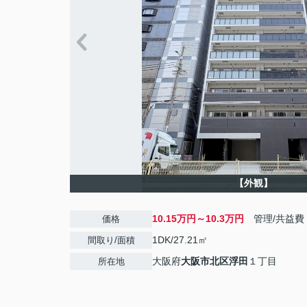
【外観】
10.15万円～10.3万円
管理/共益費
価格
1DK/27.21㎡
間取り/面積
大阪府
大阪市北区
浮田
１丁目
所在地