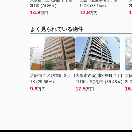
大阪市北区天満橋１丁目
大阪市北区中崎１丁目
3LDK (74.86㎡)
1LDK (33.14㎡)
2
14.8
12.8
1
万円
万円
よく見られている物件
大阪市西区靱本町３丁目
大阪市西淀川区福町２丁目
大
1K (29.66㎡)
2LDK＋S(納戸) (59.48㎡)
2LD
9.6
17.5
16
万円
万円