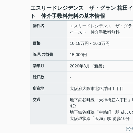
エスリードレジデンス ザ・グラン 梅田
ト 仲介手数料無料の基本情報
物件名
エスリードレジデンス ザ・グラ
イースト 仲介手数料無料
価格
10.15万円～10.3万円
管理/共益費
15,000円
築年月
2026年3月（新築）
総戸数
-
所在地
大阪府
大阪市北区
浮田
１丁目
交通
地下鉄谷町線
「
天神橋筋六丁目
」
4分
地下鉄谷町線
「
中崎町
」駅 徒歩6
大阪環状線
「
天満
」駅 徒歩10分