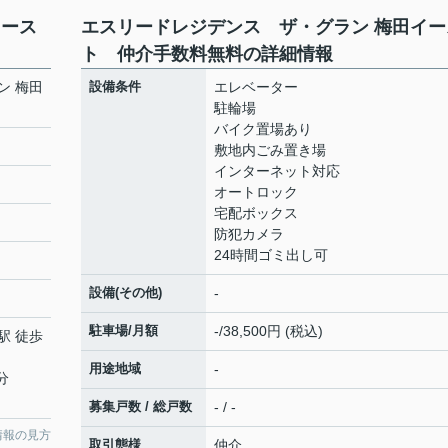
イース
エスリードレジデンス ザ・グラン 梅田イー
ト 仲介手数料無料の詳細情報
ン 梅田
設備条件
エレベーター
駐輪場
バイク置場あり
敷地内ごみ置き場
インターネット対応
オートロック
宅配ボックス
防犯カメラ
24時間ゴミ出し可
設備(その他)
-
駐車場/月額
-/38,500円 (税込)
駅 徒歩
用途地域
-
分
募集戸数 / 総戸数
- / -
情報の見方
取引態様
仲介