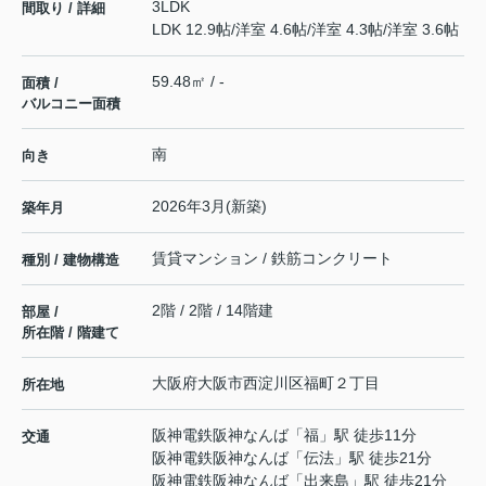
3LDK
間取り / 詳細
LDK 12.9帖
/
洋室 4.6帖
/
洋室 4.3帖
/
洋室 3.6帖
59.48㎡ / -
面積 /
バルコニー面積
南
向き
2026年3月(新築)
築年月
賃貸マンション / 鉄筋コンクリート
種別 / 建物構造
2階 / 2階 / 14階建
部屋 /
所在階 / 階建て
大阪府
大阪市西淀川区
福町
２丁目
所在地
阪神電鉄阪神なんば
「
福
」駅 徒歩11分
交通
阪神電鉄阪神なんば
「
伝法
」駅 徒歩21分
阪神電鉄阪神なんば
「
出来島
」駅 徒歩21分