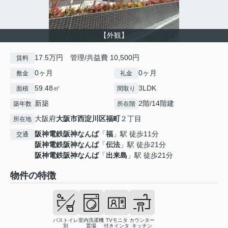
【外観】
17.5万円 管理/共益費 10,500円
賃料
0ヶ月
0ヶ月
敷金
礼金
59.48㎡
3LDK
面積
間取り
新築
2階/14階建
築年数
所在階
大阪府
大阪市西淀川区
福町
２丁目
所在地
阪神電鉄阪神なんば
「
福
」駅 徒歩11分
交通
阪神電鉄阪神なんば
「
伝法
」駅 徒歩21分
阪神電鉄阪神なんば
「
出来島
」駅 徒歩21分
物件の特徴
バストイレ
室内洗濯機
TVモニタ
カウンター
別
置場
付きインタ
キッチン