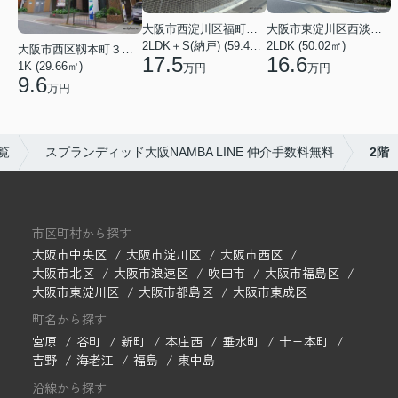
大阪市西淀川区福町２丁目
大阪市東淀川区西淡路１丁目
2LDK＋S(納戸) (59.48㎡)
2LDK (50.02㎡)
大阪市西区靱本町３丁目
17.5
16.6
1K (29.66㎡)
万円
万円
9.6
万円
覧
スプランディッド大阪NAMBA LINE 仲介手数料無料
2階
市区町村から探す
大阪市中央区
大阪市淀川区
大阪市西区
大阪市北区
大阪市浪速区
吹田市
大阪市福島区
大阪市東淀川区
大阪市都島区
大阪市東成区
町名から探す
宮原
谷町
新町
本庄西
垂水町
十三本町
吉野
海老江
福島
東中島
沿線から探す