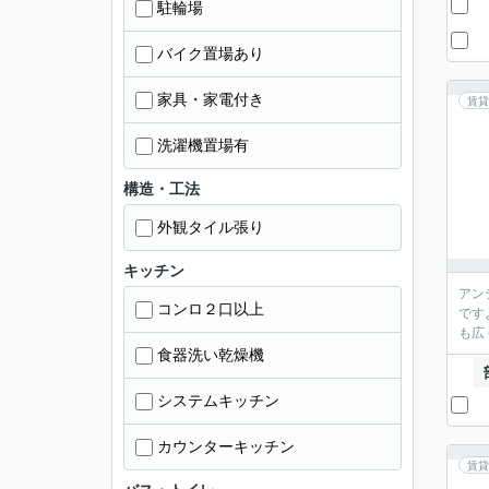
駐輪場
バイク置場あり
家具・家電付き
賃貸
洗濯機置場有
構造・工法
外観タイル張り
キッチン
アン
コンロ２口以上
です
も広
食器洗い乾燥機
システムキッチン
カウンターキッチン
賃貸