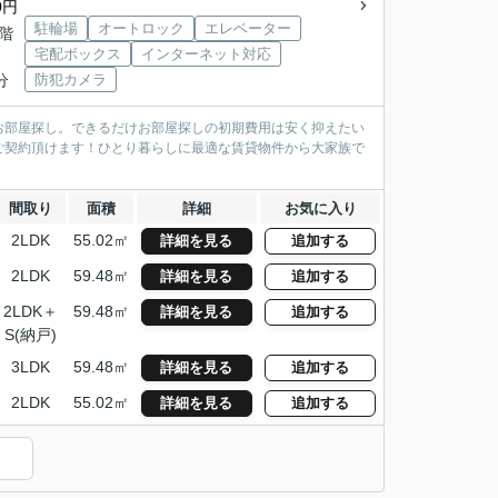
0円
駐輪場
オートロック
エレベーター
4階
宅配ボックス
インターネット対応
分
防犯カメラ
お部屋探し。できるだけお部屋探しの初期費用は安く抑えたい
ご契約頂けます！ひとり暮らしに最適な賃貸物件から大家族で
間取り
面積
詳細
お気に入り
2LDK
55.02㎡
詳細を見る
追加する
2LDK
59.48㎡
詳細を見る
追加する
2LDK＋
59.48㎡
詳細を見る
追加する
S(納戸)
3LDK
59.48㎡
詳細を見る
追加する
2LDK
55.02㎡
詳細を見る
追加する
）