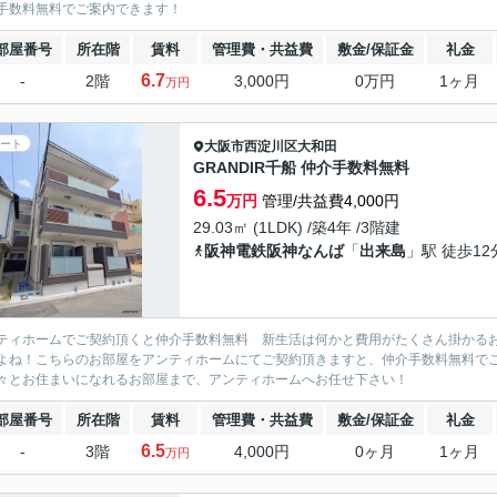
手数料無料でご案内できます！
部屋番号
所在階
賃料
管理費・共益費
敷金/保証金
礼金
6.7
-
2階
3,000円
0万円
1ヶ月
万円
ート
大阪市西淀川区
大和田
GRANDIR千船 仲介手数料無料
6.5
万円
管理/共益費4,000円
29.03㎡ (1LDK) /築4年 /3階建
阪神電鉄阪神なんば
「
出来島
」駅 徒歩12
ティホームでご契約頂くと仲介手数料無料 新生活は何かと費用がたくさん掛かる
よね！こちらのお部屋をアンティホームにてご契約頂きますと、仲介手数料無料で
々とお住まいになれるお部屋まで、アンティホームへお任せ下さい！
部屋番号
所在階
賃料
管理費・共益費
敷金/保証金
礼金
6.5
-
3階
4,000円
0ヶ月
1ヶ月
万円