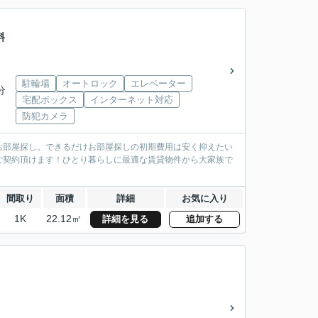
料
駐輪場
オートロック
エレベーター
分
宅配ボックス
インターネット対応
防犯カメラ
お部屋探し。できるだけお部屋探しの初期費用は安く抑えたい
ご契約頂けます！ひとり暮らしに最適な賃貸物件から大家族で
間取り
面積
詳細
お気に入り
1K
22.12㎡
詳細を見る
追加する