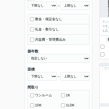
～
敷金・保証金なし
アン
です
礼金・敷引なし
も広
共益費・管理費込み
築年数
アパ
面積
～
間取り
ワンルーム
1K
1DK
1LDK