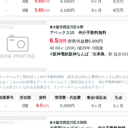
5.65
-
3階
4,100円
0ヶ月
8万円
万円
5.65
-
3階
4,100円
0ヶ月
8万円
万円
マンション
大阪市西淀川区
大野
アペックス15 仲介手数料無料
6.5
万円
管理/共益費5,000円
40.00㎡ (2DK) /築39年 /3階建
阪神電鉄阪神なんば
「
出来島
」駅 徒歩15
ティホームでご契約頂くと仲介手数料無料 新生活は何かと費用がたくさん掛かる
よね！こちらのお部屋をアンティホームにてご契約頂きますと、仲介手数料無料で
々とお住まいになれるお部屋まで、アンティホームへお任せ下さい！
部屋番号
所在階
賃料
管理費・共益費
敷金/保証金
礼金
6.5
-
2階
5,000円
0ヶ月
2ヶ月
万円
マンション
大阪市西淀川区
大和田