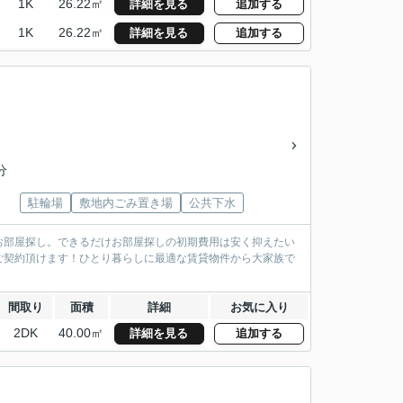
1K
26.22㎡
詳細を見る
追加する
1K
26.22㎡
詳細を見る
追加する
分
駐輪場
敷地内ごみ置き場
公共下水
お部屋探し。できるだけお部屋探しの初期費用は安く抑えたい
ご契約頂けます！ひとり暮らしに最適な賃貸物件から大家族で
間取り
面積
詳細
お気に入り
2DK
40.00㎡
詳細を見る
追加する