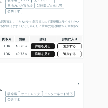
駐輪場
CATV
光ファイバー
分
敷地内ごみ置き場
24時間ゴミ出し可
公共下水
お部屋探し。できるだけお部屋探しの初期費用は安く抑えたい
ご契約頂けます！ひとり暮らしに最適な賃貸物件から大家族で
間取り
面積
詳細
お気に入り
1DK
40.73㎡
詳細を見る
追加する
1DK
40.73㎡
詳細を見る
追加する
分
駐輪場
オートロック
インターネット対応
公共下水