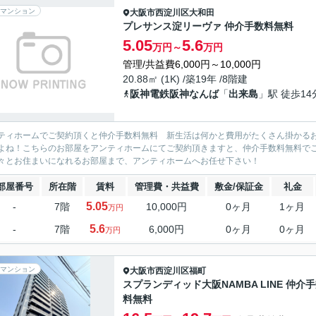
マンション
大阪市西淀川区
大和田
プレサンス淀リーヴァ 仲介手数料無料
5.05
5.6
万円～
万円
管理/共益費6,000円～10,000円
20.88㎡ (1K) /築19年 /8階建
阪神電鉄阪神なんば
「
出来島
」駅 徒歩14
ティホームでご契約頂くと仲介手数料無料 新生活は何かと費用がたくさん掛かる
よね！こちらのお部屋をアンティホームにてご契約頂きますと、仲介手数料無料で
々とお住まいになれるお部屋まで、アンティホームへお任せ下さい！
部屋番号
所在階
賃料
管理費・共益費
敷金/保証金
礼金
5.05
-
7階
10,000円
0ヶ月
1ヶ月
万円
5.6
-
7階
6,000円
0ヶ月
0ヶ月
万円
マンション
大阪市西淀川区
福町
スプランディッド大阪NAMBA LINE 仲介
料無料