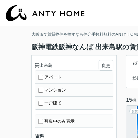
大阪市で賃貸物件を探すなら仲介手数料無料のANTY HOM
阪神電鉄阪神なんば 出来島駅の賃
お
出来島
変更
アパート
松
マンション
15
棟
一戸建て
賃貸
募集中のみ表示
賃料