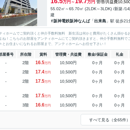
16.5
19.7
万円～
万円
管理/共益費10,50
55.02㎡～65.70㎡ (2LDK～3LDK) /新築 /1
建
阪神電鉄阪神なんば
「
出来島
」駅 徒歩21
ティホームでご契約頂くと仲介手数料無料 新生活は何かと費用がたくさん掛かる
よね！こちらのお部屋をアンティホームにてご契約頂きますと、仲介手数料無料で
々とお住まいになれるお部屋まで、アンティホームへお任せ下さい！
部屋番号
所在階
賃料
管理費・共益費
敷金/保証金
礼金
16.5
-
2階
10,500円
0ヶ月
0ヶ月
万円
17.4
-
2階
10,500円
0ヶ月
0ヶ月
万円
17.5
-
2階
10,500円
0ヶ月
0ヶ月
万円
17.5
-
2階
10,500円
0ヶ月
0ヶ月
万円
16.6
-
3階
10,500円
0ヶ月
0ヶ月
万円
すべて見る（全65件