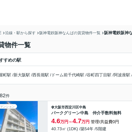
阪神電鉄阪神な
E
沿線・駅から探す
阪神電鉄阪神なんばの賃貸物件一覧
貸物件一覧
すすめの駅
屋町駅
/
新大阪駅
/
西長堀駅
/
ドーム前千代崎駅
/
谷町四丁目駅
/
阿波座駅
82
件
マンション
大阪市西淀川区
中島
パークグリーン中島 仲介手数料無料
4.6
4.7
万円～
万円
管理/共益費0円
40.73㎡ (1DK) /築54年 /5階建