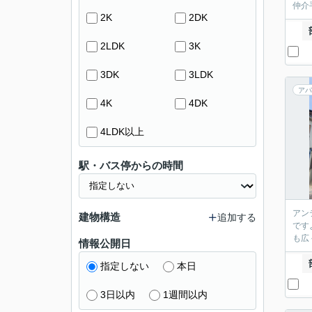
仲介
2K
2DK
2LDK
3K
3DK
3LDK
アパ
4K
4DK
4LDK以上
駅・バス停からの時間
アン
建物構造
追加する
です
も広
情報公開日
指定しない
本日
3日以内
1週間以内