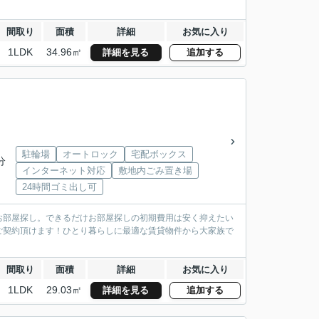
間取り
面積
詳細
お気に入り
1LDK
34.96㎡
詳細を見る
追加する
駐輪場
オートロック
宅配ボックス
分
インターネット対応
敷地内ごみ置き場
24時間ゴミ出し可
お部屋探し。できるだけお部屋探しの初期費用は安く抑えたい
ご契約頂けます！ひとり暮らしに最適な賃貸物件から大家族で
間取り
面積
詳細
お気に入り
1LDK
29.03㎡
詳細を見る
追加する