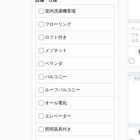
設備・仕様
室内洗濯機置場
フローリング
アン
です
ロフト付き
も広
メゾネット
ベランダ
バルコニー
賃貸
ルーフバルコニー
オール電化
エレベーター
照明器具付き