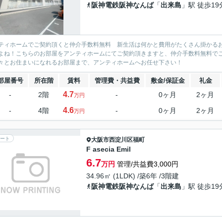
阪神電鉄阪神なんば
「
出来島
」駅 徒歩19
ティホームでご契約頂くと仲介手数料無料 新生活は何かと費用がたくさん掛かる
よね！こちらのお部屋をアンティホームにてご契約頂きますと、仲介手数料無料で
々とお住まいになれるお部屋まで、アンティホームへお任せ下さい！
部屋番号
所在階
賃料
管理費・共益費
敷金/保証金
礼金
4.7
-
2階
-
0ヶ月
2ヶ月
万円
4.6
-
4階
-
0ヶ月
2ヶ月
万円
ート
大阪市西淀川区
福町
F asecia Emil
6.7
万円
管理/共益費3,000円
34.96㎡ (1LDK) /築6年 /3階建
阪神電鉄阪神なんば
「
出来島
」駅 徒歩19