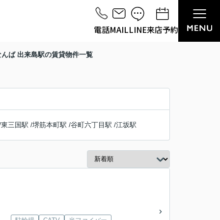
電話
MAIL
LINE
来店予約
んば 出来島駅の賃貸物件一覧
/
東三国駅
/
堺筋本町駅
/
谷町六丁目駅
/
江坂駅