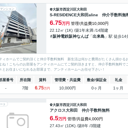
マンション
大阪市西淀川区
大和田
S-RESIDENCE大和田aline 仲介手数料無
6.75
万円
管理/共益費10,000円
22.12㎡ (1K) /築1年未満 /14階建
阪神電鉄阪神なんば
「
出来島
」駅 徒歩14
ティホームでご契約頂くと仲介手数料無料 新生活は何かと費用がたくさん掛かる
よね！こちらのお部屋をアンティホームにてご契約頂きますと、仲介手数料無料で
々とお住まいになれるお部屋まで、アンティホームへお任せ下さい！
部屋番号
所在階
賃料
管理費・共益費
敷金/保証金
礼金
6.75
-
7階
10,000円
0ヶ月
1ヶ月
万円
ート
大阪市西淀川区
大和田
アクロス大和田 仲介手数料無料
6.5
万円
管理/共益費4,000円
27.43㎡ (1DK) /築8年 /3階建