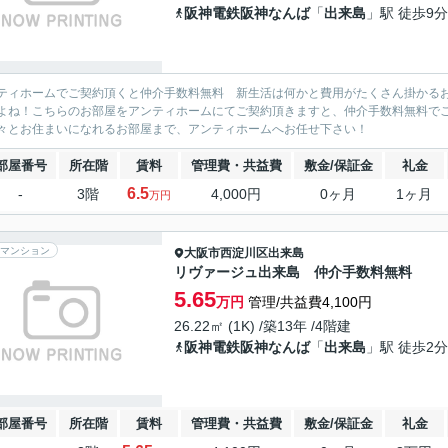
阪神電鉄阪神なんば
「
出来島
」駅 徒歩9分
ティホームでご契約頂くと仲介手数料無料 新生活は何かと費用がたくさん掛かる
よね！こちらのお部屋をアンティホームにてご契約頂きますと、仲介手数料無料で
々とお住まいになれるお部屋まで、アンティホームへお任せ下さい！
部屋番号
所在階
賃料
管理費・共益費
敷金/保証金
礼金
6.5
-
3階
4,000円
0ヶ月
1ヶ月
万円
マンション
大阪市西淀川区
出来島
リヴァージュ出来島 仲介手数料無料
5.65
万円
管理/共益費4,100円
26.22㎡ (1K) /築13年 /4階建
阪神電鉄阪神なんば
「
出来島
」駅 徒歩2分
部屋番号
所在階
賃料
管理費・共益費
敷金/保証金
礼金