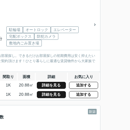
駐輪場
オートロック
エレベーター
宅配ボックス
防犯カメラ
分
敷地内ごみ置き場
お部屋探し。できるだけお部屋探しの初期費用は安く抑えたい
ご契約頂けます！ひとり暮らしに最適な賃貸物件から大家族で
間取り
面積
詳細
お気に入り
1K
20.88㎡
詳細を見る
追加する
1K
20.88㎡
詳細を見る
追加する
新築
手数