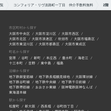
覧
コンフォリア・リヴ淡路町一丁目 仲介手数料無料
2階
市区町村から探す
大阪市中央区
大阪市淀川区
大阪市西区
大阪市北区
大阪市浪速区
吹田市
大阪市福島区
大阪市東淀川区
大阪市都島区
大阪市東成区
町名から探す
宮原
谷町
新町
本庄西
垂水町
海老江
十三本町
吉野
東中島
福島
沿線から探す
地下鉄御堂筋線
地下鉄長堀鶴見緑地
大阪環状線
地下鉄谷町線
地下鉄中央線
地下鉄千日前線
地下鉄堺筋線
おおさか東線
阪神電鉄阪神なんば
東海道本線
駅から探す
松屋町
新大阪
西長堀
谷町四丁目