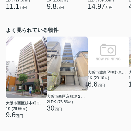
1DK (27.37㎡)
1K (25.03㎡)
1LDK (39.03㎡)
1
11.1
9.8
14.97
万円
万円
万円
よく見られている物件
大阪市城東区鴫野東３丁目
1K (29.10㎡)
1
6.6
万円
大阪市西区京町堀２丁目
2LDK (76.86㎡)
大阪市西区靱本町３丁目
30
1K (29.66㎡)
万円
9.6
万円