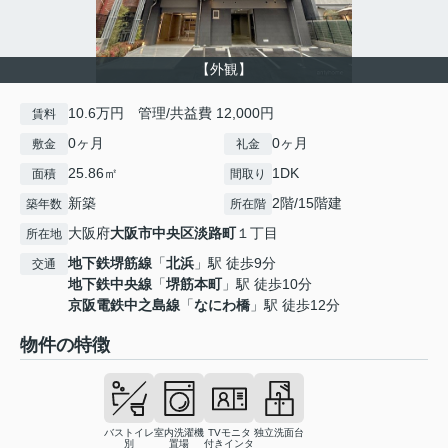
【外観】
10.6万円 管理/共益費 12,000円
賃料
0ヶ月
0ヶ月
敷金
礼金
25.86㎡
1DK
面積
間取り
新築
2階/15階建
築年数
所在階
大阪府
大阪市中央区
淡路町
１丁目
所在地
地下鉄堺筋線
「
北浜
」駅 徒歩9分
交通
地下鉄中央線
「
堺筋本町
」駅 徒歩10分
京阪電鉄中之島線
「
なにわ橋
」駅 徒歩12分
物件の特徴
バストイレ
室内洗濯機
TVモニタ
独立洗面台
別
置場
付きインタ