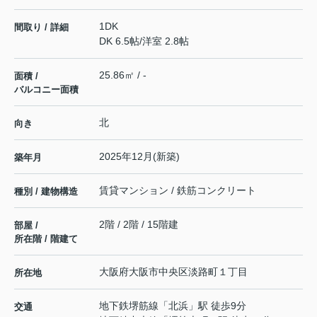
1DK
間取り / 詳細
DK 6.5帖
/
洋室 2.8帖
25.86㎡ / -
面積 /
バルコニー面積
北
向き
2025年12月(新築)
築年月
賃貸マンション / 鉄筋コンクリート
種別 / 建物構造
2階 / 2階 / 15階建
部屋 /
所在階 / 階建て
大阪府
大阪市中央区
淡路町
１丁目
所在地
地下鉄堺筋線
「
北浜
」駅 徒歩9分
交通