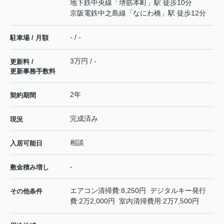
地下鉄中央線
「
堺筋本町
」駅 徒歩10分
京阪電鉄中之島線
「
なにわ橋
」駅 徒歩12分
- / -
駐車場 / 月額
3万円 / -
更新料 /
更新事務手数料
2年
契約期間
完成済み
現況
相談
入居可能日
-
敷金積み増し
エアコン清掃費:8,250円 デジタルキー発行
その他条件
費:2万2,000円 室内清掃費用:2万7,500円