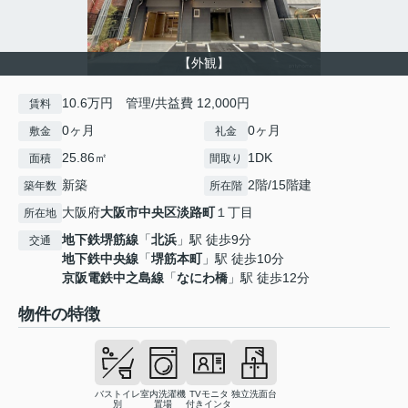
【外観】
10.6万円 管理/共益費 12,000円
賃料
0ヶ月
0ヶ月
敷金
礼金
25.86㎡
1DK
面積
間取り
新築
2階/15階建
築年数
所在階
大阪府
大阪市中央区
淡路町
１丁目
所在地
地下鉄堺筋線
「
北浜
」駅 徒歩9分
交通
地下鉄中央線
「
堺筋本町
」駅 徒歩10分
京阪電鉄中之島線
「
なにわ橋
」駅 徒歩12分
物件の特徴
バストイレ
室内洗濯機
TVモニタ
独立洗面台
別
置場
付きインタ