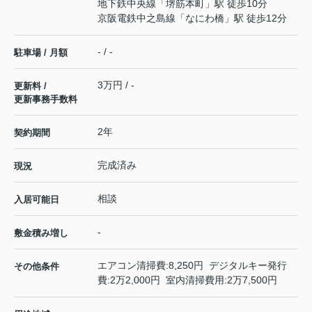
地下鉄中央線
「
堺筋本町
」駅 徒歩10分
京阪電鉄中之島線
「
なにわ橋
」駅 徒歩12分
- / -
駐車場 / 月額
3万円 / -
更新料 /
更新事務手数料
2年
契約期間
完成済み
現況
相談
入居可能日
-
敷金積み増し
エアコン清掃費:8,250円 デジタルキー発行
その他条件
費:2万2,000円 室内清掃費用:2万7,500円