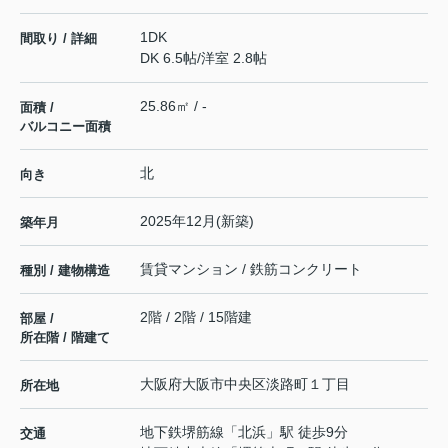
1DK
間取り / 詳細
DK 6.5帖
/
洋室 2.8帖
25.86㎡ / -
面積 /
バルコニー面積
北
向き
2025年12月(新築)
築年月
賃貸マンション / 鉄筋コンクリート
種別 / 建物構造
2階 / 2階 / 15階建
部屋 /
所在階 / 階建て
大阪府
大阪市中央区
淡路町
１丁目
所在地
地下鉄堺筋線
「
北浜
」駅 徒歩9分
交通