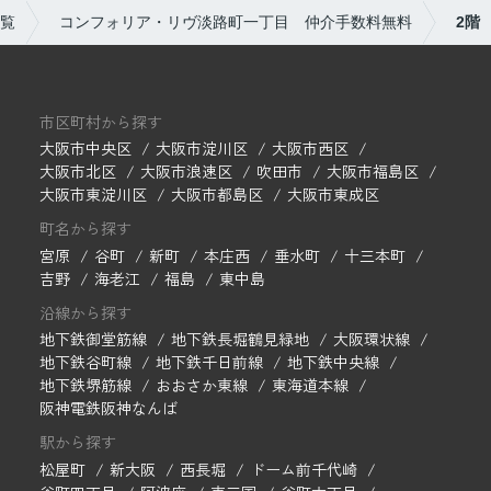
覧
コンフォリア・リヴ淡路町一丁目 仲介手数料無料
2階
市区町村から探す
大阪市中央区
大阪市淀川区
大阪市西区
大阪市北区
大阪市浪速区
吹田市
大阪市福島区
大阪市東淀川区
大阪市都島区
大阪市東成区
町名から探す
宮原
谷町
新町
本庄西
垂水町
十三本町
吉野
海老江
福島
東中島
沿線から探す
地下鉄御堂筋線
地下鉄長堀鶴見緑地
大阪環状線
地下鉄谷町線
地下鉄千日前線
地下鉄中央線
地下鉄堺筋線
おおさか東線
東海道本線
阪神電鉄阪神なんば
駅から探す
松屋町
新大阪
西長堀
ドーム前千代崎