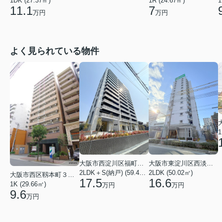
1DK (27.37㎡)
1R (24.67㎡)
1
11.1
7
万円
万円
よく見られている物件
1
大阪市西淀川区福町２丁目
大阪市東淀川区西淡路１丁目
2LDK＋S(納戸) (59.48㎡)
2LDK (50.02㎡)
大阪市西区靱本町３丁目
17.5
16.6
1K (29.66㎡)
万円
万円
9.6
万円