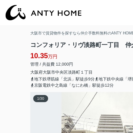
大阪市で賃貸物件を探すなら仲介手数料無料のANTY HOM
コンフォリア・リヴ淡路町一丁目 仲
10.35
万円
管理 / 共益費 12,000円
大阪府
大阪市中央区
淡路町
１丁目
地下鉄堺筋線「北浜」駅徒歩9分
地下鉄中央線「堺
京阪電鉄中之島線「なにわ橋」駅徒歩12分
1
/
30