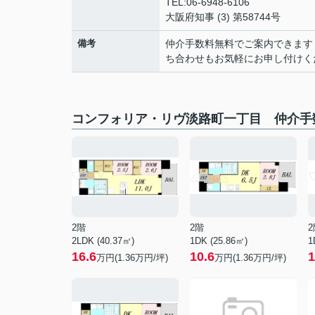
TEL:06-6948-6106
大阪府知事 (3) 第58744号
備考
仲介手数料無料でご案内できます
ち合わせもお気軽にお申し付けく
コンフォリア・リヴ淡路町一丁目 仲介手
2階
2階
2
2LDK (40.37㎡)
1DK (25.86㎡)
1
16.6
10.6
1
万円(
1.36
万円/坪)
万円(
1.36
万円/坪)