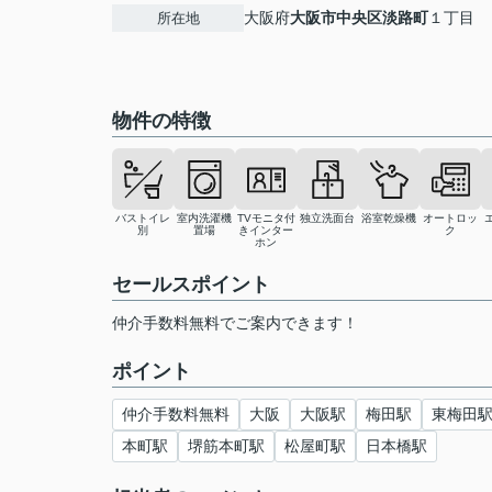
大阪府
大阪市中央区
淡路町
１丁目
所在地
物件の特徴
バストイレ
室内洗濯機
TVモニタ付
独立洗面台
浴室乾燥機
オートロッ
別
置場
きインター
ク
ホン
セールスポイント
仲介手数料無料でご案内できます！
ポイント
仲介手数料無料
大阪
大阪駅
梅田駅
東梅田
本町駅
堺筋本町駅
松屋町駅
日本橋駅