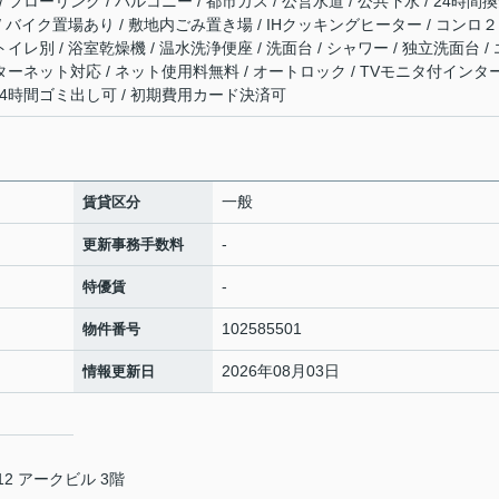
フローリング / バルコニー / 都市ガス / 公営水道 / 公共下水 / 24時間
 / バイク置場あり / 敷地内ごみ置き場 / IHクッキングヒーター / コンロ
イレ別 / 浴室乾燥機 / 温水洗浄便座 / 洗面台 / シャワー / 独立洗面台 / 
ンターネット対応 / ネット使用料無料 / オートロック / TVモニタ付インタ
/ 24時間ゴミ出し可 / 初期費用カード決済可
一般
賃貸区分
-
更新事務手数料
-
特優賃
102585501
物件番号
2026年08月03日
情報更新日
2 アークビル 3階