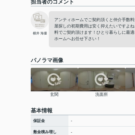
担当者のコメント
アンティホームでご契約頂くと仲介手数料
屋探しの初期費用は安く抑えたいですよね
料でご契約頂けます！ひとり暮らしに最適
横井 海優
ホームへお任せ下さい！
パノラマ画像
玄関
洗面所
基本情報
-
保証金
敷金積み増し
-