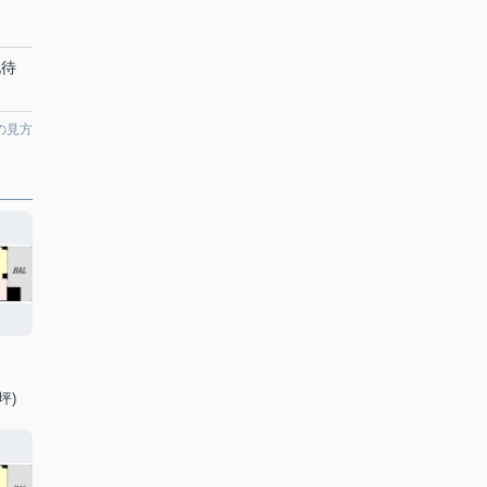
地待
の見方
坪)