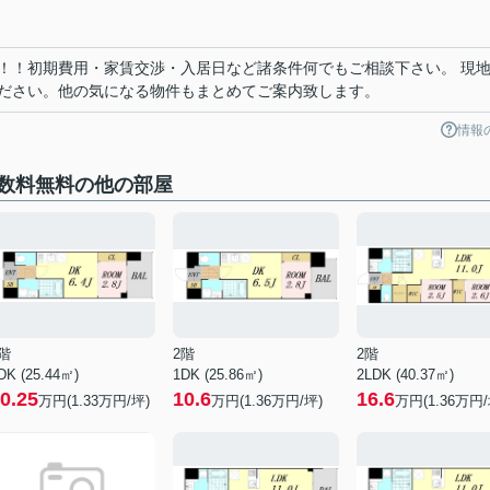
！！初期費用・家賃交渉・入居日など諸条件何でもご相談下さい。 現
ださい。他の気になる物件もまとめてご案内致します。
情報
数料無料の他の部屋
階
2階
2階
DK (25.44㎡)
1DK (25.86㎡)
2LDK (40.37㎡)
0.25
10.6
16.6
万円(
1.33
万円/坪)
万円(
1.36
万円/坪)
万円(
1.36
万円/