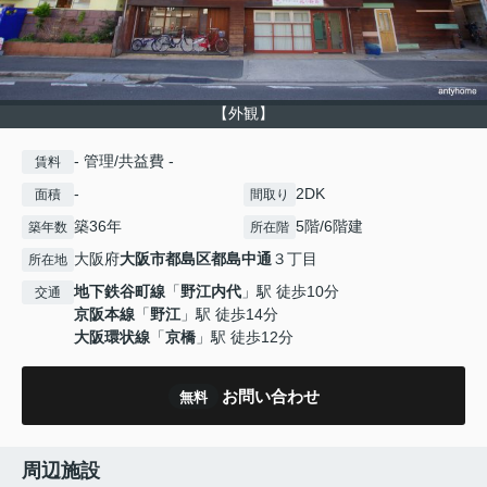
【外観】
- 管理/共益費 -
賃料
-
2DK
面積
間取り
築36年
5階/6階建
築年数
所在階
大阪府
大阪市都島区
都島中通
３丁目
所在地
地下鉄谷町線
「
野江内代
」駅 徒歩10分
交通
京阪本線
「
野江
」駅 徒歩14分
大阪環状線
「
京橋
」駅 徒歩12分
お問い合わせ
無料
周辺施設