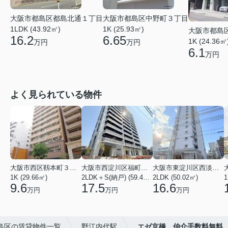
大阪市都島区都島北通１丁目
大阪市都島区中野町３丁目
1LDK (43.92㎡)
1K (25.93㎡)
大阪市都島
16.2
6.65
1K (24.36㎡
万円
万円
6.1
万円
よく見られている物件
大阪市西区靱本町３丁目
大阪市西淀川区福町２丁目
大阪市東淀川区西淡路１丁目
1K (29.66㎡)
2LDK＋S(納戸) (59.48㎡)
2LDK (50.02㎡)
1
9.6
17.5
16.6
万円
万円
万円
島区の賃貸物件一覧
野江内代駅
エゼ京橋 仲介手数料無料