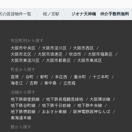
区の賃貸物件一覧
桜ノ宮駅
ジオナ天神橋 仲介手数料無料
市区町村から探す
大阪市中央区
大阪市淀川区
大阪市西区
大阪市北区
大阪市浪速区
吹田市
大阪市福島区
大阪市東淀川区
大阪市都島区
大阪市東成区
町名から探す
宮原
谷町
新町
本庄西
垂水町
十三本町
海老江
吉野
東中島
立売堀
沿線から探す
地下鉄御堂筋線
地下鉄長堀鶴見緑地
大阪環状線
地下鉄谷町線
地下鉄千日前線
地下鉄中央線
地下鉄堺筋線
おおさか東線
阪神電鉄阪神なんば
東海道本線
駅から探す