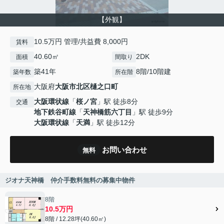
【外観】
10.5万円 管理/共益費 8,000円
賃料
40.60㎡
2DK
面積
間取り
築41年
8階/10階建
築年数
所在階
大阪府
大阪市北区
樋之口町
所在地
大阪環状線
「
桜ノ宮
」駅 徒歩8分
交通
地下鉄谷町線
「
天神橋筋六丁目
」駅 徒歩9分
大阪環状線
「
天満
」駅 徒歩12分
お問い合わせ
無料
ジオナ天神橋 仲介手数料無料の募集中物件
8階
10.5万円
8階 / 12.28坪(40.60㎡)