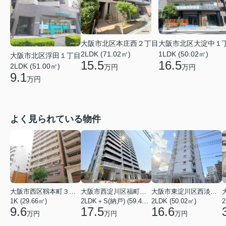
大阪市北区大淀中１
大阪市北区本庄西２丁目
1LDK (50.02㎡)
2LDK (71.02㎡)
大阪市北区浮田１丁目
16.5
15.5
2LDK (51.00㎡)
万円
万円
9.1
万円
よく見られている物件
大阪市西区靱本町３丁目
大阪市西淀川区福町２丁目
大阪市東淀川区西淡路１丁目
1K (29.66㎡)
2LDK＋S(納戸) (59.48㎡)
2LDK (50.02㎡)
2
9.6
17.5
16.6
万円
万円
万円