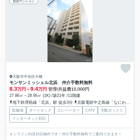
賃貸マンション
大阪市中央区今橋
モンサンミッシェル北浜 仲介手数料無料
8.3
9.4
万円～
万円
管理/共益費10,000円
27.86㎡～28.95㎡ (1K) /築21年 /11階建
地下鉄堺筋線「北浜」駅 徒歩3分
京阪電鉄中之島線「なにわ橋」駅 徒歩5分
駐輪場
オートロック
エレベーター
CATV
宅配ボックス
インターネット対応
オンライン内見対応物件です！仲介手数料無料でご案内できます！