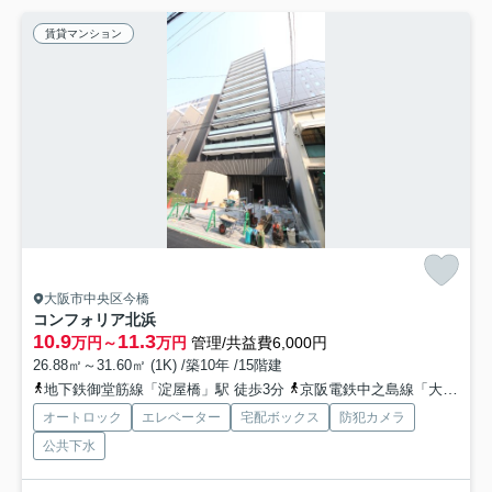
賃貸マンション
大阪市中央区今橋
コンフォリア北浜
10.9
11.3
万円～
万円
管理/共益費6,000円
26.88㎡～31.60㎡ (1K) /築10年 /15階建
地下鉄御堂筋線「淀屋橋」駅 徒歩3分
京阪電鉄中之島線「大江橋」駅 徒歩6分
オートロック
エレベーター
宅配ボックス
防犯カメラ
公共下水