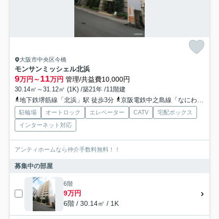
大阪市中央区今橋
モンサンミッシェル北浜
9
11
万円～
万円
管理/共益費10,000円
30.14㎡～31.12㎡ (1K) /築21年 /11階建
地下鉄堺筋線「北浜」駅 徒歩3分
京阪電鉄中之島線「なにわ橋」駅 徒歩5分
駐輪場
オートロック
エレベーター
CATV
宅配ボックス
インターネット対応
アンティホームなら仲介手数料無料！！
募集中の部屋
6階
9万円
6階 / 30.14㎡ / 1K