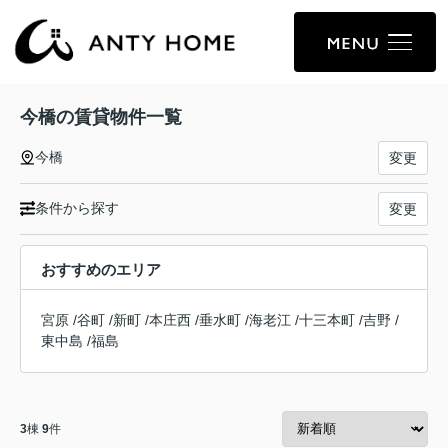
今橋の賃貸物件一覧
今橋
変更
条件から探す
変更
おすすめのエリア
宮原
/
谷町
/
新町
/
本庄西
/
垂水町
/
海老江
/
十三本町
/
吉野
/
東中島
/
福島
3
棟
9
件