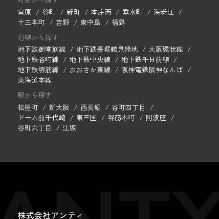
宮原
谷町
新町
本庄西
垂水町
海老江
十三本町
吉野
東中島
福島
沿線から探す
地下鉄御堂筋線
地下鉄長堀鶴見緑地
大阪環状線
地下鉄谷町線
地下鉄中央線
地下鉄千日前線
地下鉄堺筋線
おおさか東線
阪神電鉄阪神なんば
東海道本線
駅から探す
松屋町
新大阪
西長堀
谷町四丁目
ドーム前千代崎
東三国
堺筋本町
阿波座
谷町六丁目
江坂
株式会社アンティ