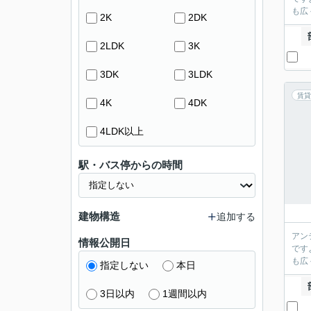
も広
2K
2DK
2LDK
3K
3DK
3LDK
賃貸
4K
4DK
4LDK以上
駅・バス停からの時間
建物構造
追加する
アン
情報公開日
です
も広
指定しない
本日
3日以内
1週間以内