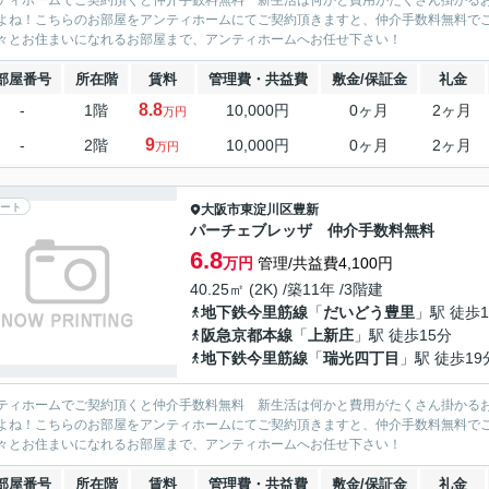
ティホームでご契約頂くと仲介手数料無料 新生活は何かと費用がたくさん掛かる
よね！こちらのお部屋をアンティホームにてご契約頂きますと、仲介手数料無料で
々とお住まいになれるお部屋まで、アンティホームへお任せ下さい！
部屋番号
所在階
賃料
管理費・共益費
敷金/保証金
礼金
8.8
-
1階
10,000円
0ヶ月
2ヶ月
万円
9
-
2階
10,000円
0ヶ月
2ヶ月
万円
ート
大阪市東淀川区
豊新
パーチェブレッザ 仲介手数料無料
6.8
万円
管理/共益費4,100円
40.25㎡ (2K) /築11年 /3階建
地下鉄今里筋線
「
だいどう豊里
」駅 徒歩1
阪急京都本線
「
上新庄
」駅 徒歩15分
地下鉄今里筋線
「
瑞光四丁目
」駅 徒歩19
ティホームでご契約頂くと仲介手数料無料 新生活は何かと費用がたくさん掛かる
よね！こちらのお部屋をアンティホームにてご契約頂きますと、仲介手数料無料で
々とお住まいになれるお部屋まで、アンティホームへお任せ下さい！
部屋番号
所在階
賃料
管理費・共益費
敷金/保証金
礼金