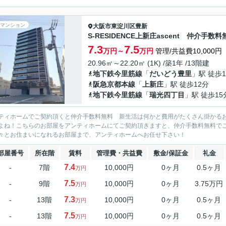
マンション
大阪市東淀川区
豊新
S-RESIDENCE上新庄ascent 仲介手数料
7.3
7.5
万円～
万円
管理/共益費10,000円
20.96㎡～22.20㎡ (1K) /築1年 /13階建
地下鉄今里筋線
「
だいどう豊里
」駅 徒歩1
阪急京都本線
「
上新庄
」駅 徒歩12分
地下鉄今里筋線
「
瑞光四丁目
」駅 徒歩15
ティホームでご契約頂くと仲介手数料無料 新生活は何かと費用がたくさん掛かる
よね！こちらのお部屋をアンティホームにてご契約頂きますと、仲介手数料無料で
々とお住まいになれるお部屋まで、アンティホームへお任せ下さい！
部屋番号
所在階
賃料
管理費・共益費
敷金/保証金
礼金
7.4
-
7階
10,000円
0ヶ月
0.5ヶ月
万円
7.5
-
9階
10,000円
0ヶ月
3.75万円
万円
7.3
-
13階
10,000円
0ヶ月
0.5ヶ月
万円
7.5
-
13階
10,000円
0ヶ月
0.5ヶ月
万円