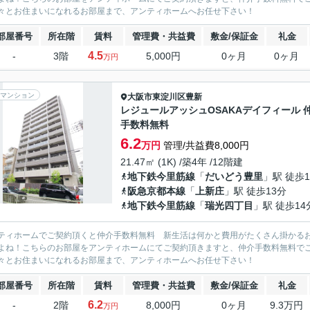
々とお住まいになれるお部屋まで、アンティホームへお任せ下さい！
部屋番号
所在階
賃料
管理費・共益費
敷金/保証金
礼金
4.5
-
3階
5,000円
0ヶ月
0ヶ月
万円
マンション
大阪市東淀川区
豊新
レジュールアッシュOSAKAデイフィール 
手数料無料
6.2
万円
管理/共益費8,000円
21.47㎡ (1K) /築4年 /12階建
地下鉄今里筋線
「
だいどう豊里
」駅 徒歩1
阪急京都本線
「
上新庄
」駅 徒歩13分
地下鉄今里筋線
「
瑞光四丁目
」駅 徒歩14
ティホームでご契約頂くと仲介手数料無料 新生活は何かと費用がたくさん掛かる
よね！こちらのお部屋をアンティホームにてご契約頂きますと、仲介手数料無料で
々とお住まいになれるお部屋まで、アンティホームへお任せ下さい！
部屋番号
所在階
賃料
管理費・共益費
敷金/保証金
礼金
6.2
-
2階
8,000円
0ヶ月
9.3万円
万円