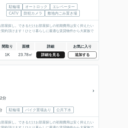
駐輪場
オートロック
エレベーター
CATV
防犯カメラ
敷地内ごみ置き場
お部屋探し。できるだけお部屋探しの初期費用は安く抑えたい
ご契約頂けます！ひとり暮らしに最適な賃貸物件から大家族で
間取り
面積
詳細
お気に入り
1K
23.78㎡
詳細を見る
追加する
2分
分
駐輪場
バイク置場あり
公共下水
お部屋探し。できるだけお部屋探しの初期費用は安く抑えたい
ご契約頂けます！ひとり暮らしに最適な賃貸物件から大家族で