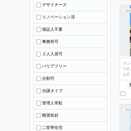
デザイナーズ
賃貸
リノベーション済
保証人不要
事務所可
２人入居可
アン
バリアフリー
です
も広
分割可
分譲タイプ
管理人常駐
賃貸
眺望良好
二世帯住宅