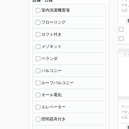
設備・仕様
アン
です
室内洗濯機置場
も広
フローリング
ロフト付き
メゾネット
アパ
ベランダ
バルコニー
ルーフバルコニー
オール電化
エレベーター
アン
です
も広
照明器具付き