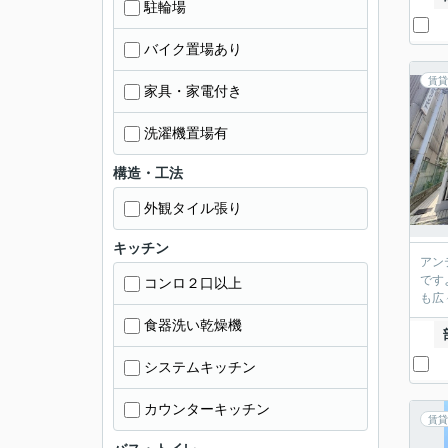
駐輪場
バイク置場あり
賃貸
家具・家電付き
洗濯機置場有
構造・工法
外観タイル張り
キッチン
アン
です
コンロ２口以上
も広
食器洗い乾燥機
システムキッチン
カウンターキッチン
賃貸