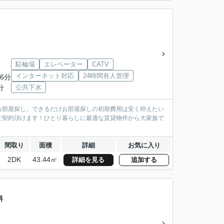
駐輪場
エレベーター
CATV
インターネット対応
24時間有人管理
6分
分
公共下水
お部屋探し。できるだけお部屋探しの初期費用は安く抑えたい
ご契約頂けます！ひとり暮らしに最適な賃貸物件から大家族で
間取り
面積
詳細
お気に入り
2DK
43.44㎡
詳細を見る
追加する
料