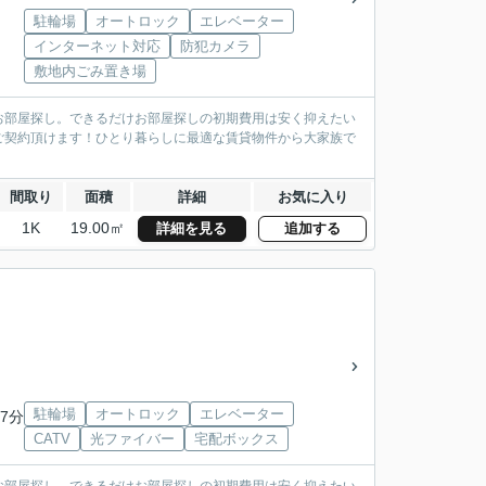
駐輪場
オートロック
エレベーター
インターネット対応
防犯カメラ
敷地内ごみ置き場
お部屋探し。できるだけお部屋探しの初期費用は安く抑えたい
ご契約頂けます！ひとり暮らしに最適な賃貸物件から大家族で
間取り
面積
詳細
お気に入り
1K
19.00㎡
詳細を見る
追加する
駐輪場
オートロック
エレベーター
7分
CATV
光ファイバー
宅配ボックス