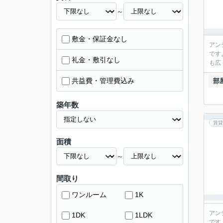
～
敷金・保証金なし
アン
です
礼金・敷引なし
も広
共益費・管理費込み
部
築年数
賃貸
面積
～
間取り
ワンルーム
1K
アン
1DK
1LDK
です