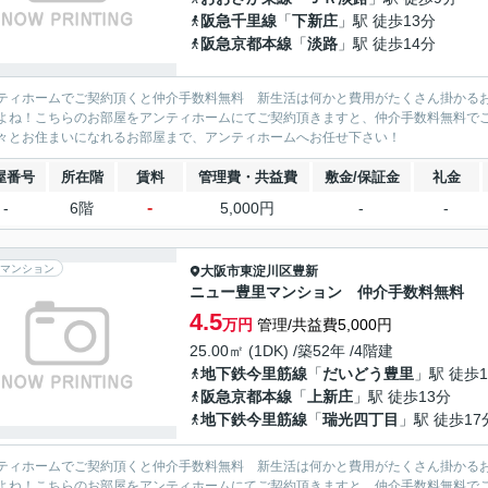
阪急千里線
「
下新庄
」駅 徒歩13分
阪急京都本線
「
淡路
」駅 徒歩14分
ティホームでご契約頂くと仲介手数料無料 新生活は何かと費用がたくさん掛かる
よね！こちらのお部屋をアンティホームにてご契約頂きますと、仲介手数料無料で
々とお住まいになれるお部屋まで、アンティホームへお任せ下さい！
屋番号
所在階
賃料
管理費・共益費
敷金/保証金
礼金
-
-
6階
5,000円
-
-
マンション
大阪市東淀川区
豊新
ニュー豊里マンション 仲介手数料無料
4.5
万円
管理/共益費5,000円
25.00㎡ (1DK) /築52年 /4階建
地下鉄今里筋線
「
だいどう豊里
」駅 徒歩1
阪急京都本線
「
上新庄
」駅 徒歩13分
地下鉄今里筋線
「
瑞光四丁目
」駅 徒歩17
ティホームでご契約頂くと仲介手数料無料 新生活は何かと費用がたくさん掛かる
よね！こちらのお部屋をアンティホームにてご契約頂きますと、仲介手数料無料で