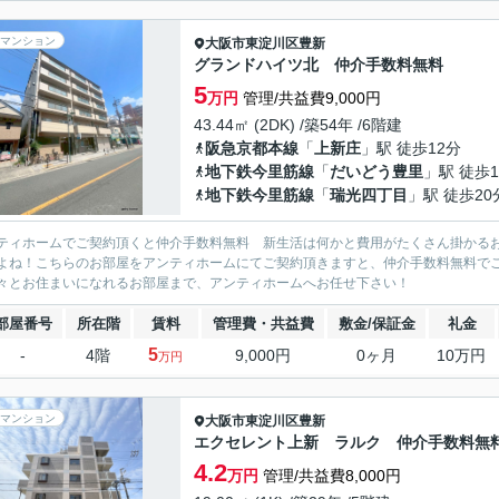
マンション
大阪市東淀川区
豊新
グランドハイツ北 仲介手数料無料
5
万円
管理/共益費9,000円
43.44㎡ (2DK) /築54年 /6階建
阪急京都本線
「
上新庄
」駅 徒歩12分
地下鉄今里筋線
「
だいどう豊里
」駅 徒歩1
地下鉄今里筋線
「
瑞光四丁目
」駅 徒歩20
ティホームでご契約頂くと仲介手数料無料 新生活は何かと費用がたくさん掛かる
よね！こちらのお部屋をアンティホームにてご契約頂きますと、仲介手数料無料で
々とお住まいになれるお部屋まで、アンティホームへお任せ下さい！
部屋番号
所在階
賃料
管理費・共益費
敷金/保証金
礼金
5
-
4階
9,000円
0ヶ月
10万円
万円
マンション
大阪市東淀川区
豊新
エクセレント上新 ラルク 仲介手数料無
4.2
万円
管理/共益費8,000円