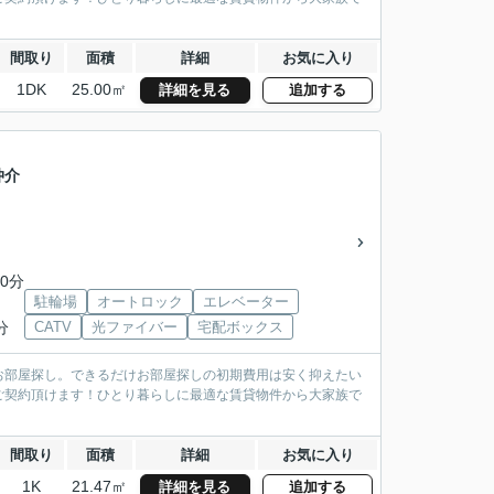
間取り
面積
詳細
お気に入り
1DK
25.00㎡
詳細を見る
追加する
仲介
0分
駐輪場
オートロック
エレベーター
分
CATV
光ファイバー
宅配ボックス
お部屋探し。できるだけお部屋探しの初期費用は安く抑えたい
ご契約頂けます！ひとり暮らしに最適な賃貸物件から大家族で
間取り
面積
詳細
お気に入り
1K
21.47㎡
詳細を見る
追加する