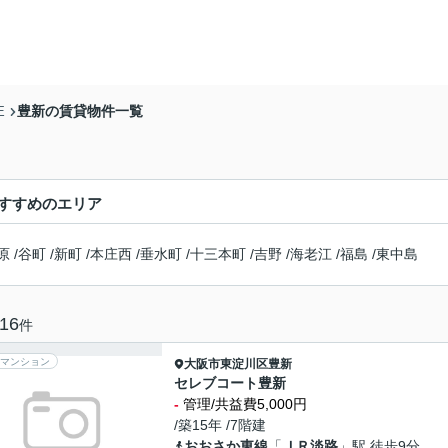
豊新の賃貸物件一覧
E
すすめのエリア
原
/
谷町
/
新町
/
本庄西
/
垂水町
/
十三本町
/
吉野
/
海老江
/
福島
/
東中島
16
件
マンション
大阪市東淀川区
豊新
セレブコート豊新
-
管理/共益費5,000円
/築15年 /7階建
おおさか東線
「
ＪＲ淡路
」駅 徒歩9分