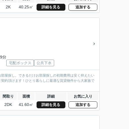
2K
40.25㎡
詳細を見る
追加する
9分
宅配ボックス
公共下水
お部屋探し。できるだけお部屋探しの初期費用は安く抑えたい
ご契約頂けます！ひとり暮らしに最適な賃貸物件から大家族で
間取り
面積
詳細
お気に入り
2DK
41.60㎡
詳細を見る
追加する