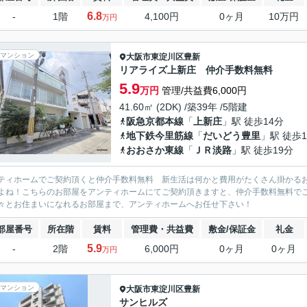
6.8
-
1階
4,100円
0ヶ月
10万円
万円
マンション
大阪市東淀川区
豊新
リアライズ上新庄 仲介手数料無料
5.9
万円
管理/共益費6,000円
41.60㎡ (2DK) /築39年 /5階建
阪急京都本線
「
上新庄
」駅 徒歩14分
地下鉄今里筋線
「
だいどう豊里
」駅 徒歩1
おおさか東線
「
ＪＲ淡路
」駅 徒歩19分
ティホームでご契約頂くと仲介手数料無料 新生活は何かと費用がたくさん掛かる
よね！こちらのお部屋をアンティホームにてご契約頂きますと、仲介手数料無料で
々とお住まいになれるお部屋まで、アンティホームへお任せ下さい！
部屋番号
所在階
賃料
管理費・共益費
敷金/保証金
礼金
5.9
-
2階
6,000円
0ヶ月
0ヶ月
万円
マンション
大阪市東淀川区
豊新
サンヒルズ