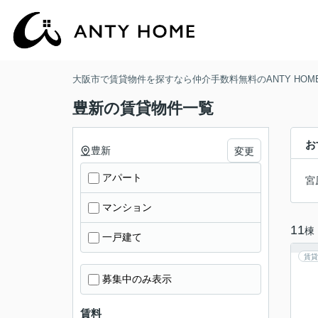
大阪市で賃貸物件を探すなら仲介手数料無料のANTY HOM
豊新の賃貸物件一覧
お
豊新
変更
アパート
宮
マンション
11
棟
一戸建て
賃貸
募集中のみ表示
賃料