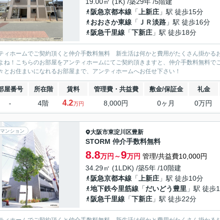
19.00㎡ (1K) /築29年 /5階建
阪急京都本線
「
上新庄
」駅 徒歩15分
おおさか東線
「
ＪＲ淡路
」駅 徒歩16分
阪急千里線
「
下新庄
」駅 徒歩18分
ティホームでご契約頂くと仲介手数料無料 新生活は何かと費用がたくさん掛かる
よね！こちらのお部屋をアンティホームにてご契約頂きますと、仲介手数料無料で
々とお住まいになれるお部屋まで、アンティホームへお任せ下さい！
部屋番号
所在階
賃料
管理費・共益費
敷金/保証金
礼金
4.2
-
4階
8,000円
0ヶ月
0万円
万円
マンション
大阪市東淀川区
豊新
STORM 仲介手数料無料
8.8
9
万円～
万円
管理/共益費10,000円
34.29㎡ (1LDK) /築5年 /10階建
阪急京都本線
「
上新庄
」駅 徒歩10分
地下鉄今里筋線
「
だいどう豊里
」駅 徒歩1
阪急千里線
「
下新庄
」駅 徒歩22分