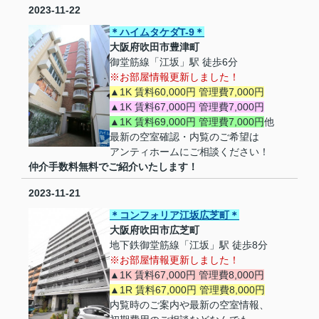
2023-11-22
＊ハイムタケダT-9＊
大阪府吹田市豊津町
御堂筋線「江坂」駅 徒歩6分
※お部屋情報更新しました！
▲1K 賃料60,000円 管理費7,000円
▲1K 賃料67,000円 管理費7,000円
▲1K 賃料69,000円 管理費7,000円
他
最新の空室確認・内覧のご希望は
アンティホームにご相談ください！
仲介手数料無料でご紹介いたします！
2023-11-21
＊コンフォリア江坂広芝町＊
大阪府吹田市広芝町
地下鉄御堂筋線「江坂」駅 徒歩8分
※お部屋情報更新しました！
▲1K 賃料67,000円 管理費8,000円
▲1R 賃料67,000円 管理費8,000円
内覧時のご案内や最新の空室情報、