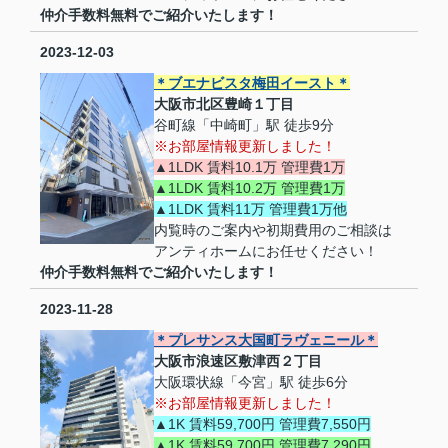
仲介手数料無料でご紹介いたします！
2023-12-03
＊ブエナビスタ梅田イースト＊
大阪市北区豊崎１丁目
谷町線「中崎町」駅 徒歩9分
※お部屋情報更新しました！
▲1LDK 賃料10.1万 管理費1万
▲1LDK 賃料10.2万 管理費1万
▲1LDK 賃料11万 管理費1万他
内覧時のご案内や初期費用のご相談は
アンティホームにお任せください！
仲介手数料無料でご紹介いたします！
2023-11-28
＊プレサンス大国町ラヴェニール＊
大阪市浪速区敷津西２丁目
大阪環状線「今宮」駅 徒歩6分
※お部屋情報更新しました！
▲1K 賃料59,700円 管理費7,550円
▲1K 賃料59,700円 管理費7,290円