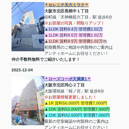
＊セレニテ天六ミラク＊
大阪市北区長柄中１丁目
谷町線「天神橋筋六丁目」駅 徒歩6分
※お部屋の写真・間取りアップ！
▲1LDK 賃料9.4万 管理費1.02万
▲1LDK 賃料9.5万 管理費1.02万
▲1LDK 賃料9.9万 管理費1.02万
他
初期費用のご相談や内覧時のご案内は
アンティホームにお任せください！
仲介手数料無料でご紹介いたします！
2023-12-04
＊ローズコーポ天満東1＊
大阪市北区同心２丁目
大阪環状線「桜ノ宮」駅 徒歩8分
※お部屋情報更新しました！
▲1R 賃料50,000円 管理費7,000円
▲1DK 賃料52,000円 管理費7,000円
▲1DK 賃料52,000円 管理費7,000円
最新の空室確認や内覧時のご案内は
アンティホームにお任せください！