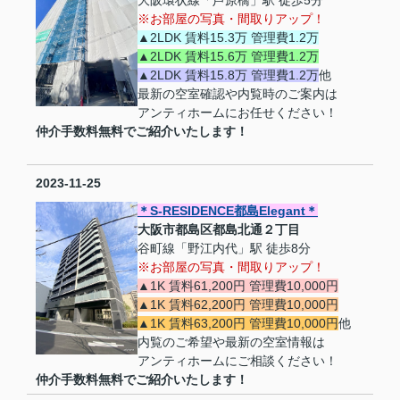
※お部屋の写真・間取りアップ！
▲2LDK 賃料15.3万 管理費1.2万
▲2LDK 賃料15.6万 管理費1.2万
▲2LDK 賃料15.8万 管理費1.2万
他
最新の空室確認や内覧時のご案内は
アンティホームにお任せください！
仲介手数料無料でご紹介いたします！
2023-11-25
＊S-RESIDENCE都島Elegant＊
大阪市都島区都島北通２丁目
谷町線「野江内代」駅 徒歩8分
※お部屋の写真・間取りアップ！
▲1K 賃料61,200円 管理費10,000円
▲1K 賃料62,200円 管理費10,000円
▲1K 賃料63,200円 管理費10,000円
他
内覧のご希望や最新の空室情報は
アンティホームにご相談ください！
仲介手数料無料でご紹介いたします！