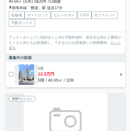
40.69㎡ (1DK) /築20年 /11階建
南海本線「難波」駅 徒歩17分
駐輪場
オートロック
エレベーター
CATV
光ファイバー
宅配ボックス
アンティホームでご契約頂くと仲介手数料無料 新生活は何かと費用が
たくさん掛かるお部屋探し。できるだけお部屋探しの初期費用...
もっと
見る
募集中の部屋
5階
12.3万円
5階 / 40.69㎡ / 1DK
賃貸マンション