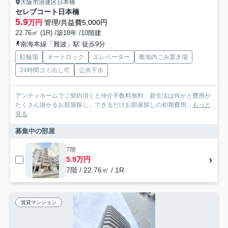
大阪市浪速区日本橋
セレブコート日本橋
5.9
万円
管理/共益費5,000円
22.76㎡ (1R) /築18年 /10階建
南海本線「難波」駅 徒歩9分
駐輪場
オートロック
エレベーター
敷地内ごみ置き場
24時間ゴミ出し可
公共下水
アンティホームでご契約頂くと仲介手数料無料 新生活は何かと費用が
たくさん掛かるお部屋探し。できるだけお部屋探しの初期費用...
もっと
見る
募集中の部屋
7階
5.9万円
7階 / 22.76㎡ / 1R
賃貸マンション