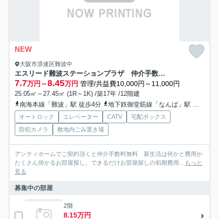
NEW
大阪市浪速区難波中
エスリード難波ステーションプラザ 仲介手数料無料
7.7
8.45
万円～
万円
管理/共益費10,000円～11,000円
25.05㎡～27.45㎡ (1R～1K) /築17年 /12階建
南海本線「難波」駅 徒歩4分
地下鉄御堂筋線「なんば」駅 徒歩9分
オートロック
エレベーター
CATV
宅配ボックス
防犯カメラ
敷地内ごみ置き場
アンティホームでご契約頂くと仲介手数料無料 新生活は何かと費用が
たくさん掛かるお部屋探し。できるだけお部屋探しの初期費用...
もっと
見る
募集中の部屋
2階
8.15万円