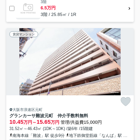
3階
6.5万円
3階 / 25.85㎡ / 1R
賃貸マンション
大阪市浪速区元町
グランカーサ難波元町 仲介手数料無料
10.45
15.65
万円～
万円
管理/共益費15,000円
31.52㎡～46.43㎡ (1DK～1DK) /築6年 /15階建
南海本線「難波」駅 徒歩9分
地下鉄御堂筋線「なんば」駅 徒歩10分