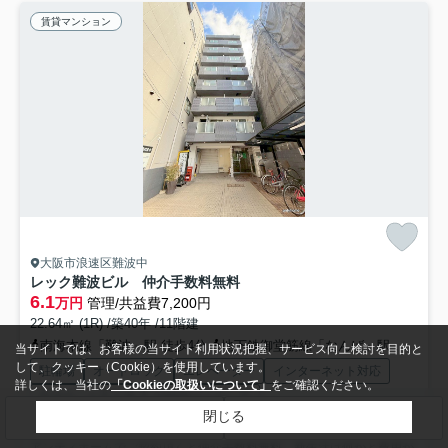
賃貸マンション
大阪市浪速区難波中
レック難波ビル 仲介手数料無料
6.1
万円
管理/共益費7,200円
22.64㎡ (1R) /築40年 /11階建
南海本線「難波」駅 徒歩4分
地下鉄御堂筋線「なんば」駅 徒歩5分
当サイトでは、お客様の当サイト利用状況把握、サービス向上検討を目的と
して、クッキー（Cookie）を使用しています。
駐輪場
オートロック
エレベーター
インターネット対応
詳しくは、当社の
「Cookieの取扱いについて」
をご確認ください。
敷地内ごみ置き場
24時間ゴミ出し可
閉じる
検索条件を変更
まとめてお問い合わせ
アンティホームでご契約頂くと仲介手数料無料 新生活は何かと費用が