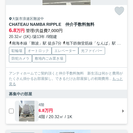
大阪市浪速区難波中
CHATEAU NAMBA RIPPLE 仲介手数料無料
6.8
万円
管理/共益費7,000円
20.32㎡ (1K) /築13年 /9階建
南海本線「難波」駅 徒歩7分
地下鉄御堂筋線「なんば」駅 徒歩7分
駐輪場
オートロック
エレベーター
光ファイバー
防犯カメラ
敷地内ごみ置き場
アンティホームでご契約頂くと仲介手数料無料 新生活は何かと費用が
たくさん掛かるお部屋探し。できるだけお部屋探しの初期費用...
もっと
見る
募集中の部屋
4階
6.8万円
4階 / 20.32㎡ / 1K