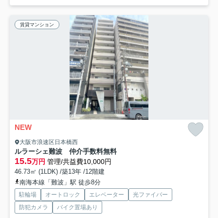
賃貸マンション
NEW
大阪市浪速区日本橋西
ルラーシェ難波 仲介手数料無料
15.5
万円
管理/共益費10,000円
46.73㎡ (1LDK) /築13年 /12階建
南海本線「難波」駅 徒歩8分
駐輪場
オートロック
エレベーター
光ファイバー
防犯カメラ
バイク置場あり