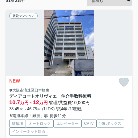
81
棟
215
件
賃貸マンション
NEW
大阪市浪速区日本橋東
ディアコートオリヴィエ 仲介手数料無料
10.7
12
万円～
万円
管理/共益費10,000円
38.45㎡～46.75㎡ (1LDK) /築4年 /10階建
南海本線「難波」駅 徒歩11分
駐輪場
オートロック
エレベーター
CATV
宅配ボックス
インターネット対応