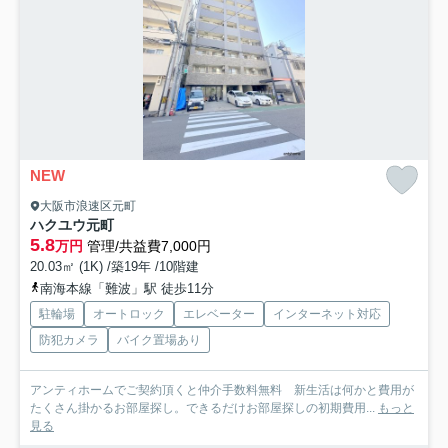
NEW
大阪市浪速区元町
ハクユウ元町
5.8
万円
管理/共益費7,000円
20.03㎡ (1K) /築19年 /10階建
南海本線「難波」駅 徒歩11分
駐輪場
オートロック
エレベーター
インターネット対応
防犯カメラ
バイク置場あり
アンティホームでご契約頂くと仲介手数料無料 新生活は何かと費用が
たくさん掛かるお部屋探し。できるだけお部屋探しの初期費用...
もっと
見る