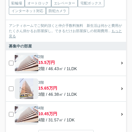
駐輪場
オートロック
エレベーター
宅配ボックス
インターネット対応
防犯カメラ
アンティホームでご契約頂くと仲介手数料無料 新生活は何かと費用が
たくさん掛かるお部屋探し。できるだけお部屋探しの初期費用...
もっと
見る
募集中の部屋
2階
15.5万円
2階 / 46.43㎡ / 1LDK
3階
15.65万円
3階 / 46.38㎡ / 1LDK
4階
10.45万円
4階 / 31.57㎡ / 1DK