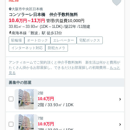
NEW
大阪市中央区日本橋
コンソラーレ日本橋 仲介手数料無料
10.6
11
万円～
万円
管理/共益費10,000円
33.81㎡～33.93㎡ (1DK～1LDK) /築22年 /11階建
南海本線「難波」駅 徒歩13分
駐輪場
オートロック
エレベーター
宅配ボックス
インターネット対応
防犯カメラ
アンティホームでご契約頂くと仲介手数料無料 新生活は何かと費用が
たくさん掛かるお部屋探し。できるだけお部屋探しの初期費用...
もっと
見る
募集中の部屋
2階
10.6万円
2階 / 33.93㎡ / 1DK
7階
10.9万円
7階 / 33.93㎡ / 1DK