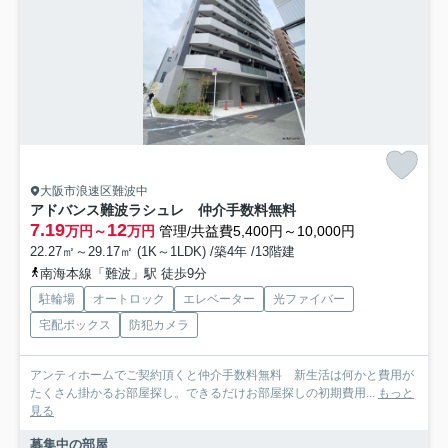
大阪市浪速区難波中
アドバンス難波ラシュレ 仲介手数料無料
7.19
12
万円～
万円
管理/共益費5,400円～10,000円
22.27㎡～29.17㎡ (1K～1LDK) /築4年 /13階建
南海本線「難波」駅 徒歩9分
駐輪場
オートロック
エレベーター
光ファイバー
宅配ボックス
防犯カメラ
アンティホームでご契約頂くと仲介手数料無料 新生活は何かと費用が
たくさん掛かるお部屋探し。できるだけお部屋探しの初期費用...
もっと
見る
募集中の部屋