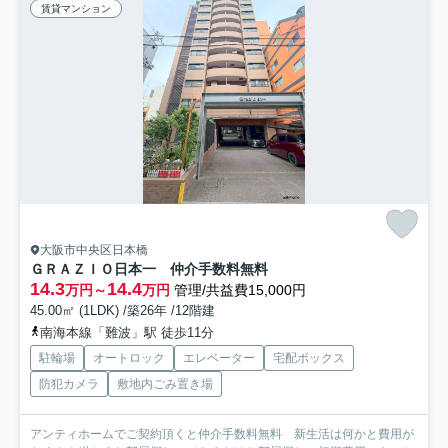
賃貸マンション
大阪市中央区日本橋
ＧＲＡＺＩＯ日本一 仲介手数料無料
14.3
14.4
万円～
万円
管理/共益費15,000円
45.00㎡ (1LDK) /築26年 /12階建
南海本線「難波」駅 徒歩11分
駐輪場
オートロック
エレベーター
宅配ボックス
防犯カメラ
敷地内ごみ置き場
アンティホームでご契約頂くと仲介手数料無料 新生活は何かと費用が