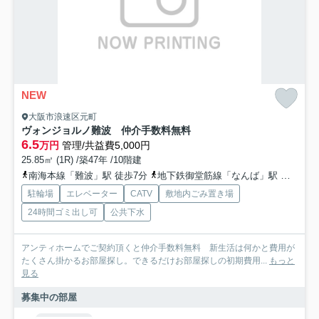
NEW
大阪市浪速区元町
ヴォンジョルノ難波 仲介手数料無料
6.5
万円
管理/共益費5,000円
25.85㎡ (1R) /築47年 /10階建
南海本線「難波」駅 徒歩7分
地下鉄御堂筋線「なんば」駅 徒歩8分
駐輪場
エレベーター
CATV
敷地内ごみ置き場
24時間ゴミ出し可
公共下水
アンティホームでご契約頂くと仲介手数料無料 新生活は何かと費用が
たくさん掛かるお部屋探し。できるだけお部屋探しの初期費用...
もっと
見る
募集中の部屋