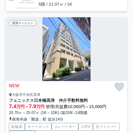
5階 / 21.07㎡ / 1K
賃貸マンション
NEW
大阪市中央区高津
フェニックス日本橋高津 仲介手数料無料
7.4
7.9
万円～
万円
管理/共益費10,000円～15,000円
20.70㎡～25.07㎡ (1K～1DK) /築20年 /14階建
南海本線「難波」駅 徒歩14分
駐輪場
オートロック
エレベーター
CATV
光ファイバー