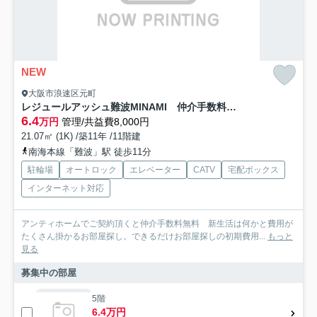
NEW
大阪市浪速区元町
レジュールアッシュ難波MINAMI 仲介手数料無料
6.4
万円
管理/共益費8,000円
21.07㎡ (1K) /築11年 /11階建
南海本線「難波」駅 徒歩11分
駐輪場
オートロック
エレベーター
CATV
宅配ボックス
インターネット対応
アンティホームでご契約頂くと仲介手数料無料 新生活は何かと費用が
たくさん掛かるお部屋探し。できるだけお部屋探しの初期費用...
もっと
見る
募集中の部屋
5階
6.4万円