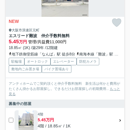
NEW
大阪市浪速区元町
エスリード難波 仲介手数料無料
5.45
万円
管理/共益費11,000円
18.85㎡ (1K) /築29年 /12階建
地下鉄御堂筋線「なんば」駅 徒歩8分
南海本線「難波」駅 徒歩9分
駐輪場
オートロック
エレベーター
防犯カメラ
敷地内ごみ置き場
バイク置場あり
アンティホームでご契約頂くと仲介手数料無料 新生活は何かと費用が
たくさん掛かるお部屋探し。できるだけお部屋探しの初期費用...
もっと
見る
募集中の部屋
4階
5.45万円
4階 / 18.85㎡ / 1K