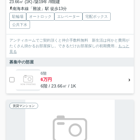
23.66㎡ (1K) /築19年 /8階建
南海本線「難波」駅 徒歩13分
駐輪場
オートロック
エレベーター
宅配ボックス
公共下水
アンティホームでご契約頂くと仲介手数料無料 新生活は何かと費用が
たくさん掛かるお部屋探し。できるだけお部屋探しの初期費用...
もっと
見る
募集中の部屋
6階
6万円
6階 / 23.66㎡ / 1K
賃貸マンション