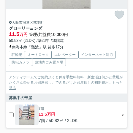
大阪市浪速区戎本町
グローリーヨシダ
11.5
万円
管理/共益費10,000円
50.82㎡ (2LDK) /築23年 /10階建
南海本線「難波」駅 徒歩17分
駐輪場
オートロック
エレベーター
インターネット対応
防犯カメラ
敷地内ごみ置き場
アンティホームでご契約頂くと仲介手数料無料 新生活は何かと費用が
たくさん掛かるお部屋探し。できるだけお部屋探しの初期費用...
もっと
見る
募集中の部屋
7階
11.5万円
7階 / 50.82㎡ / 2LDK