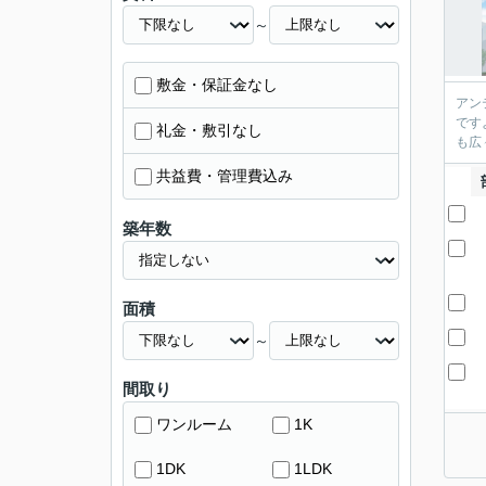
～
敷金・保証金なし
アン
です
礼金・敷引なし
も広
共益費・管理費込み
築年数
面積
～
間取り
ワンルーム
1K
1DK
1LDK