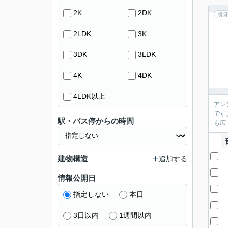
2K
2DK
賃貸
2LDK
3K
3DK
3LDK
4K
4DK
4LDK以上
アン
です
駅・バス停からの時間
も広
建物構造
追加する
情報公開日
指定しない
本日
3日以内
1週間以内