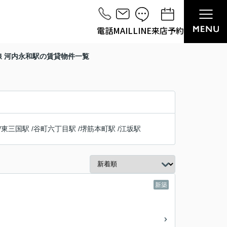
電話
MAIL
LINE
来店予約
線 河内永和駅の賃貸物件一覧
/
東三国駅
/
谷町六丁目駅
/
堺筋本町駅
/
江坂駅
新築