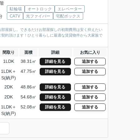
4階
駐輪場
オートロック
エレベーター
分
CATV
光ファイバー
宅配ボックス
お部屋探し。できるだけお部屋探しの初期費用は安く抑えたい
ご契約頂けます！ひとり暮らしに最適な賃貸物件から大家族で
間取り
面積
詳細
お気に入り
1LDK
38.31㎡
詳細を見る
追加する
1LDK＋
47.75㎡
詳細を見る
追加する
S(納戸)
2DK
48.86㎡
詳細を見る
追加する
2DK
54.68㎡
詳細を見る
追加する
1LDK＋
52.08㎡
詳細を見る
追加する
S(納戸)