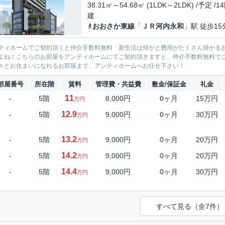
38.31㎡～54.68㎡ (1LDK～2LDK) /予定 /1
建
おおさか東線
「
ＪＲ河内永和
」駅 徒歩15
ティホームでご契約頂くと仲介手数料無料 新生活は何かと費用がたくさん掛かる
よね！こちらのお部屋をアンティホームにてご契約頂きますと、仲介手数料無料で
々とお住まいになれるお部屋まで、アンティホームへお任せ下さい！
部屋番号
所在階
賃料
管理費・共益費
敷金/保証金
礼金
11
-
5階
8,000円
0ヶ月
15万円
万円
12.9
-
5階
9,000円
0ヶ月
30万円
万円
13.2
-
5階
9,000円
0ヶ月
20万円
万円
14.2
-
5階
9,000円
0ヶ月
20万円
万円
14.4
-
5階
9,000円
0ヶ月
30万円
万円
すべて見る（全7件）