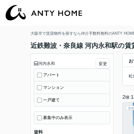
大阪市で賃貸物件を探すなら仲介手数料無料のANTY HOM
近鉄難波・奈良線 河内永和駅の賃
お
河内永和
変更
アパート
松
マンション
2
1
棟
一戸建て
賃貸
募集中のみ表示
賃料