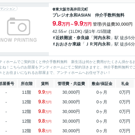
マンション
東大阪市
高井田元町
プレジオ永和ASIAN 仲介手数料無料
9.8
9.9
万円～
万円
管理/共益費30,000円
42.55㎡ (1LDK) /築1年 /15階建
近鉄難波・奈良線
「
河内永和
」駅 徒歩5分
おおさか東線
「
ＪＲ河内永和
」駅 徒歩6分
ティホームでご契約頂くと仲介手数料無料 新生活は何かと費用がたくさん掛かる
よね！こちらのお部屋をアンティホームにてご契約頂きますと、仲介手数料無料で
々とお住まいになれるお部屋まで、アンティホームへお任せ下さい！
部屋番号
所在階
賃料
管理費・共益費
敷金/保証金
礼金
9.9
-
11階
30,000円
0ヶ月
0万円
万円
9.8
-
12階
30,000円
0ヶ月
0万円
万円
9.8
-
12階
30,000円
0ヶ月
0万円
万円
9.8
-
12階
30,000円
0ヶ月
0万円
万円
9.8
-
12階
30,000円
0ヶ月
0万円
万円