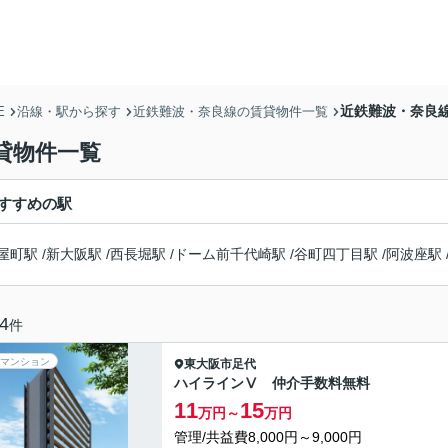
近鉄難波・奈良
E
沿線・駅から探す
近鉄難波・奈良線の賃貸物件一覧
貸物件一覧
すすめの駅
屋町駅
/
新大阪駅
/
西長堀駅
/
ドーム前千代崎駅
/
谷町四丁目駅
/
阿波座駅
4
件
マンション
東大阪市
足代
ハイラインⅤ 仲介手数料無料
11
15
万円～
万円
管理/共益費8,000円～9,000円