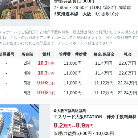
管理/共益費11,000円
27.90㎡～29.60㎡ (1DK) /築22年 /9階建
東海道本線
「
大阪
」駅 徒歩10分
ティホームでご契約頂くと仲介手数料無料 新生活は何かと費用がたくさん掛かる
よね！こちらのお部屋をアンティホームにてご契約頂きますと、仲介手数料無料で
々とお住まいになれるお部屋まで、アンティホームへお任せ下さい！
部屋番号
所在階
賃料
管理費・共益費
敷金/保証金
礼金
10.3
-
2階
11,000円
11.4万円
22.8万円
万円
10.3
-
4階
11,000円
11.4万円
22.8万円
万円
10.02
-
5階
11,000円
11.12万円
22.24万円
万円
10.02
-
8階
11,000円
11.12万円
22.24万円
万円
マンション
大阪市福島区
福島
エスリード大阪STATION 仲介手数料無料
8.2
8.9
万円～
万円
管理/共益費5,600円～10,000円