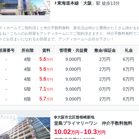
東海道本線
「
大阪
」駅 徒歩13分
ティホームでご契約頂くと仲介手数料無料 新生活は何かと費用がたくさん掛かる
よね！こちらのお部屋をアンティホームにてご契約頂きますと、仲介手数料無料で
々とお住まいになれるお部屋まで、アンティホームへお任せ下さい！
部屋番号
所在階
賃料
管理費・共益費
敷金/保証金
礼金
5.6
-
4階
9,000円
2万円
6万円
万円
5.6
-
4階
9,000円
2万円
6万円
万円
5.6
-
4階
9,000円
2万円
6万円
万円
7.1
-
5階
9,000円
0万円
0万円
万円
5.7
-
6階
9,000円
2万円
6万円
万円
マンション
大阪市北区
曾根崎新地
堂島プライマリーワン 仲介手数料無料
10.02
10.3
万円～
万円