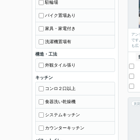
駐輪場
バイク置場あり
家具・家電付き
アン
です
洗濯機置場有
も広
構造・工法
外観タイル張り
キッチン
コンロ２口以上
食器洗い乾燥機
賃貸
システムキッチン
カウンターキッチン