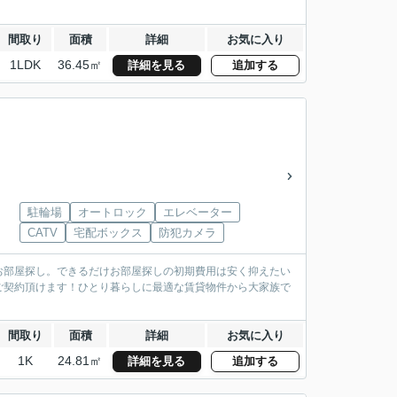
間取り
面積
詳細
お気に入り
1LDK
36.45㎡
詳細を見る
追加する
駐輪場
オートロック
エレベーター
CATV
宅配ボックス
防犯カメラ
お部屋探し。できるだけお部屋探しの初期費用は安く抑えたい
ご契約頂けます！ひとり暮らしに最適な賃貸物件から大家族で
間取り
面積
詳細
お気に入り
1K
24.81㎡
詳細を見る
追加する