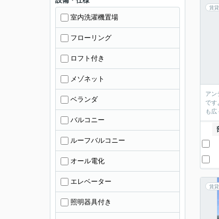
設備・仕様
賃貸
室内洗濯機置場
フローリング
ロフト付き
メゾネット
アン
ベランダ
です
も広
バルコニー
ルーフバルコニー
オール電化
エレベーター
賃貸
照明器具付き