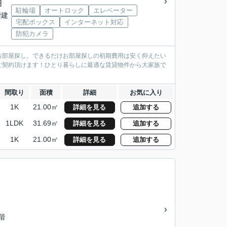
円
駐輪場
オートロック
エレベーター
階建
宅配ボックス
インターネット対応
防犯カメラ
お部屋探し。できるだけお部屋探しの初期費用は安く抑えたい
ご契約頂けます！ひとり暮らしに最適な賃貸物件から大家族で
間取り
面積
詳細
お気に入り
1K
21.00㎡
詳細を見る
追加する
1LDK
31.69㎡
詳細を見る
追加する
1K
21.00㎡
詳細を見る
追加する
4階