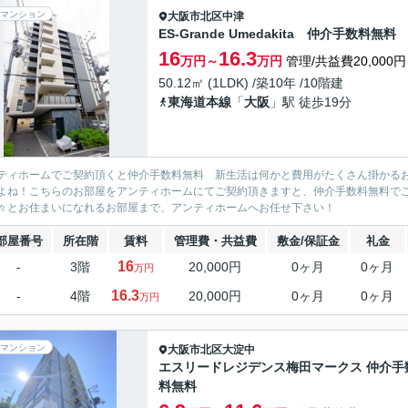
マンション
大阪市北区
中津
ES-Grande Umedakita 仲介手数料無料
16
16.3
万円～
万円
管理/共益費20,000円
50.12㎡ (1LDK) /築10年 /10階建
東海道本線
「
大阪
」駅 徒歩19分
ティホームでご契約頂くと仲介手数料無料 新生活は何かと費用がたくさん掛かる
よね！こちらのお部屋をアンティホームにてご契約頂きますと、仲介手数料無料で
々とお住まいになれるお部屋まで、アンティホームへお任せ下さい！
部屋番号
所在階
賃料
管理費・共益費
敷金/保証金
礼金
16
-
3階
20,000円
0ヶ月
0ヶ月
万円
16.3
-
4階
20,000円
0ヶ月
0ヶ月
万円
マンション
大阪市北区
大淀中
エスリードレジデンス梅田マークス 仲介手
料無料