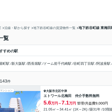
地下鉄谷町線 東梅
E
沿線・駅から探す
地下鉄谷町線の賃貸物件一覧
一覧
すすめの駅
屋町駅
/
新大阪駅
/
西長堀駅
/
ドーム前千代崎駅
/
谷町四丁目駅
/
阿波座駅
143
件
マンション
大阪市北区
中津
エトワール北梅田 仲介手数料無料
5.6
7.1
万円～
万円
管理/共益費9,000円
21.05㎡～34.41㎡ (1K～2K) /築31年 /10階