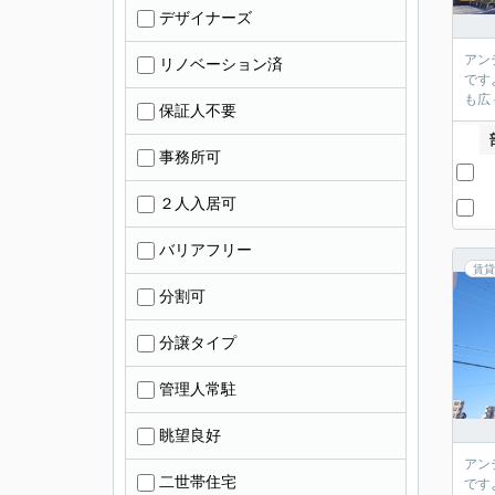
デザイナーズ
アン
リノベーション済
です
も広
保証人不要
事務所可
２人入居可
バリアフリー
賃貸
分割可
分譲タイプ
管理人常駐
眺望良好
アン
二世帯住宅
です