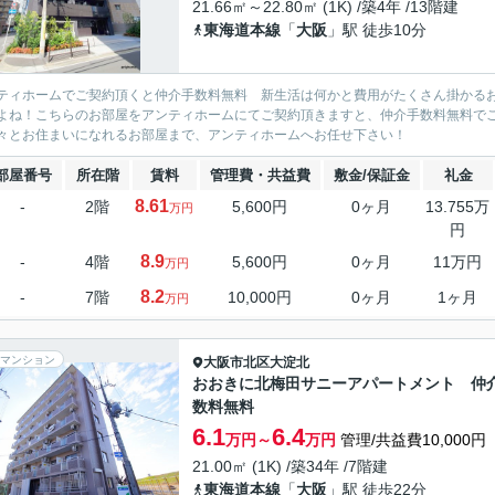
21.66㎡～22.80㎡ (1K) /築4年 /13階建
東海道本線
「
大阪
」駅 徒歩10分
ティホームでご契約頂くと仲介手数料無料 新生活は何かと費用がたくさん掛かる
よね！こちらのお部屋をアンティホームにてご契約頂きますと、仲介手数料無料で
々とお住まいになれるお部屋まで、アンティホームへお任せ下さい！
部屋番号
所在階
賃料
管理費・共益費
敷金/保証金
礼金
8.61
-
2階
5,600円
0ヶ月
13.755万
万円
円
8.9
-
4階
5,600円
0ヶ月
11万円
万円
8.2
-
7階
10,000円
0ヶ月
1ヶ月
万円
マンション
大阪市北区
大淀北
おおきに北梅田サニーアパートメント 仲
数料無料
6.1
6.4
万円～
万円
管理/共益費10,000円
21.00㎡ (1K) /築34年 /7階建
東海道本線
「
大阪
」駅 徒歩22分