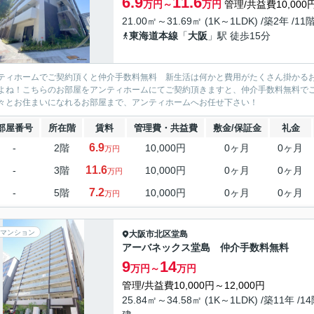
6.9
11.6
万円～
万円
管理/共益費10,000
21.00㎡～31.69㎡ (1K～1LDK) /築2年 /11
東海道本線
「
大阪
」駅 徒歩15分
ティホームでご契約頂くと仲介手数料無料 新生活は何かと費用がたくさん掛かる
よね！こちらのお部屋をアンティホームにてご契約頂きますと、仲介手数料無料で
々とお住まいになれるお部屋まで、アンティホームへお任せ下さい！
部屋番号
所在階
賃料
管理費・共益費
敷金/保証金
礼金
6.9
-
2階
10,000円
0ヶ月
0ヶ月
万円
11.6
-
3階
10,000円
0ヶ月
0ヶ月
万円
7.2
-
5階
10,000円
0ヶ月
0ヶ月
万円
マンション
大阪市北区
堂島
アーバネックス堂島 仲介手数料無料
9
14
万円～
万円
管理/共益費10,000円～12,000円
25.84㎡～34.58㎡ (1K～1LDK) /築11年 /1