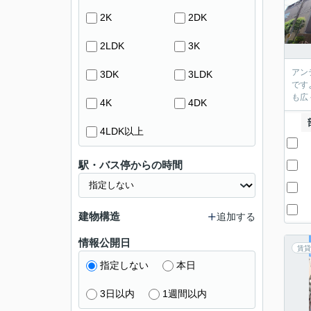
2K
2DK
2LDK
3K
アン
3DK
3LDK
です
も広
4K
4DK
4LDK以上
駅・バス停からの時間
建物構造
追加する
情報公開日
賃貸
指定しない
本日
3日以内
1週間以内