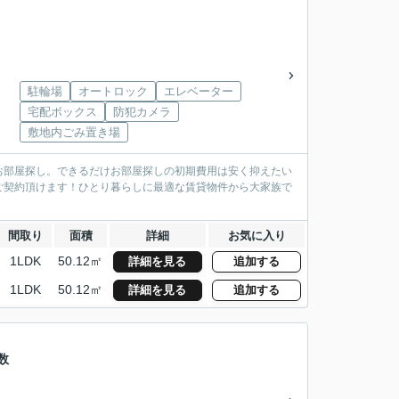
駐輪場
オートロック
エレベーター
宅配ボックス
防犯カメラ
敷地内ごみ置き場
お部屋探し。できるだけお部屋探しの初期費用は安く抑えたい
ご契約頂けます！ひとり暮らしに最適な賃貸物件から大家族で
間取り
面積
詳細
お気に入り
1LDK
50.12㎡
詳細を見る
追加する
1LDK
50.12㎡
詳細を見る
追加する
数