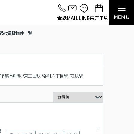
電話
MAIL
LINE
来店予約
田駅の賃貸物件一覧
/
堺筋本町駅
/
東三国駅
/
谷町六丁目駅
/
江坂駅
建