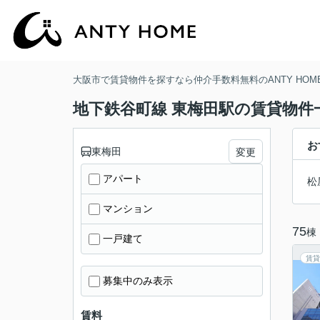
大阪市で賃貸物件を探すなら仲介手数料無料のANTY HOM
地下鉄谷町線 東梅田駅の賃貸物件
お
東梅田
変更
アパート
松
マンション
75
棟
一戸建て
賃貸
募集中のみ表示
賃料