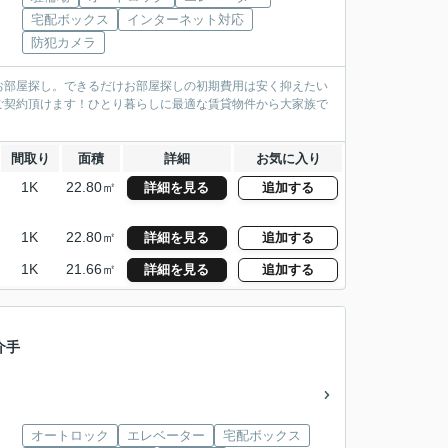
宅配ボックス
インターネット対応
防犯カメラ
お部屋探し。できるだけお部屋探しの初期費用は安く抑えたい
ご契約頂けます！ひとり暮らしに最適な賃貸物件から大家族で
間取り
面積
詳細
お気に入り
1K
22.80㎡
詳細を見る
追加する
1K
22.80㎡
詳細を見る
追加する
1K
21.66㎡
詳細を見る
追加する
介手
オートロック
エレベーター
宅配ボックス