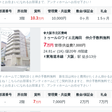
々とお住まいになれるお部屋まで、アンティホームへお任せ下さい！
部屋番号
所在階
賃料
管理費・共益費
敷金/保証金
礼金
10.3
-
3階
10,000円
0ヶ月
1.5ヶ月
万円
マンション
大阪市北区
豊崎
トゥールロワイエ北梅田 仲介手数料無料
7
万円
管理/共益費7,000円
24.81㎡ (1K) /築20年 /8階建
東海道本線
「
大阪
」駅 徒歩13分
ティホームでご契約頂くと仲介手数料無料 新生活は何かと費用がたくさん掛かる
よね！こちらのお部屋をアンティホームにてご契約頂きますと、仲介手数料無料で
々とお住まいになれるお部屋まで、アンティホームへお任せ下さい！
部屋番号
所在階
賃料
管理費・共益費
敷金/保証金
礼金
7
-
2階
7,000円
2万円
7万円
万円