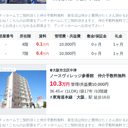
ティホームでご契約頂くと仲介手数料無料 新生活は何かと費用がたくさん掛かる
よね！こちらのお部屋をアンティホームにてご契約頂きますと、仲介手数料無料で
々とお住まいになれるお部屋まで、アンティホームへお任せ下さい！
部屋番号
所在階
賃料
管理費・共益費
敷金/保証金
礼金
6.1
-
4階
10,000円
0ヶ月
1ヶ月
万円
6.4
-
7階
10,000円
0ヶ月
1ヶ月
万円
マンション
大阪市北区
中津
ノースヴィレッジ参番館 仲介手数料無料
10.3
万円
管理/共益費10,000円
36.45㎡ (1LDK) /築17年 /10階建
東海道本線
「
大阪
」駅 徒歩16分
ティホームでご契約頂くと仲介手数料無料 新生活は何かと費用がたくさん掛かる
よね！こちらのお部屋をアンティホームにてご契約頂きますと、仲介手数料無料で