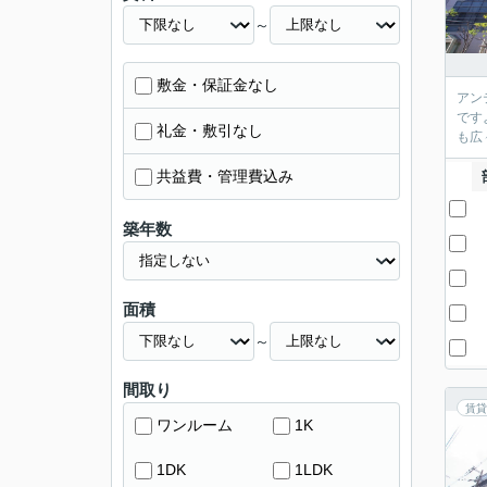
～
敷金・保証金なし
アン
です
礼金・敷引なし
も広
共益費・管理費込み
築年数
面積
～
間取り
賃貸
ワンルーム
1K
1DK
1LDK