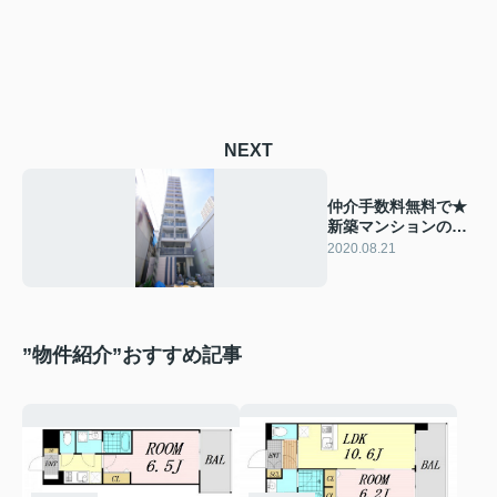
NEXT
仲介手数料無料で★
新築マンションのご
紹介です★
2020.08.21
”物件紹介”おすすめ記事