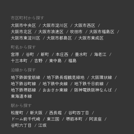
市区町村から探す
大阪市中央区
大阪市淀川区
大阪市西区
大阪市北区
大阪市浪速区
吹田市
大阪市福島区
大阪市東淀川区
大阪市都島区
大阪市東成区
町名から探す
宮原
谷町
新町
本庄西
垂水町
海老江
十三本町
吉野
東中島
福島
沿線から探す
地下鉄御堂筋線
地下鉄長堀鶴見緑地
大阪環状線
地下鉄谷町線
地下鉄中央線
地下鉄千日前線
地下鉄堺筋線
おおさか東線
阪神電鉄阪神なんば
東海道本線
駅から探す
松屋町
新大阪
西長堀
谷町四丁目
ドーム前千代崎
東三国
堺筋本町
阿波座
谷町六丁目
江坂