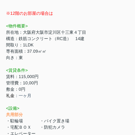
※12階のお部屋の場合は
<物件概要>
所在地：大阪府大阪市淀川区十三東４丁目
構造：鉄筋コンクリート（RC造） 14建
間取り：1LDK
専有面積：37.09㎡㎡
向き：東
<賃貸条件>
賃料：115,000円
管理費：10,00円
敷金：0円
礼金
：一ヶ月
<設備>
共用部分
・駐輪場 ・バイク置き場
・宅配ＢＯＸ ・防犯カメラ
・エレベーター