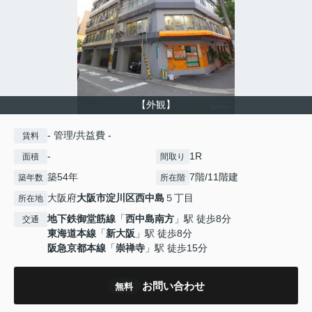
【外観】
- 管理/共益費 -
賃料
-
1R
面積
間取り
築54年
7階/11階建
築年数
所在階
大阪府
大阪市淀川区
西中島
５丁目
所在地
地下鉄御堂筋線
「
西中島南方
」駅 徒歩8分
交通
東海道本線
「
新大阪
」駅 徒歩8分
阪急京都本線
「
崇禅寺
」駅 徒歩15分
お問い合わせ
無料