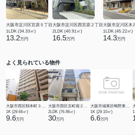
大阪市淀川区木
大阪市淀川区宮原５丁目
大阪市淀川区西宮原２丁目
1LDK (45.22㎡)
1LDK (34.33㎡)
2LDK (40.91㎡)
14.3
13.2
16.5
万円
万円
万円
よく見られている物件
大阪市西区靱本町３丁目
大阪市西区京町堀２丁目
大阪市城東区鴫野東３丁目
1K (29.66㎡)
2LDK (76.86㎡)
1K (29.10㎡)
1
9.6
30
6.6
万円
万円
万円