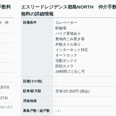
手数料
エスリードレジデンス都島NORTH 仲介手
無料の詳細情報
H 仲
設備条件
エレベーター
駐輪場
バイク置場あり
敷地内ごみ置き場
外観タイル張り
インターネット対応
オートロック
宅配ボックス
防犯カメラ
24時間ゴミ出し可
設備(その他)
-
徒歩2分
駐車場/月額
空有/20,350円 (税込)
分
27分
用途地域
-
情報の見方
募集戸数 / 総戸数
- / -