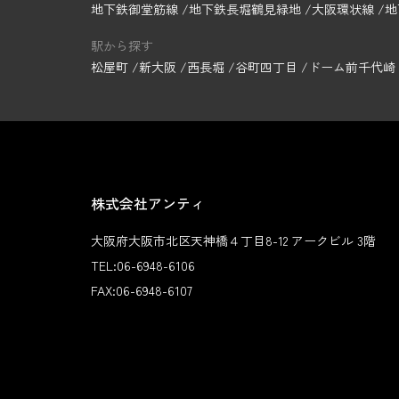
地下鉄御堂筋線
地下鉄長堀鶴見緑地
大阪環状線
地
駅から探す
松屋町
新大阪
西長堀
谷町四丁目
ドーム前千代崎
株式会社アンティ
大阪府大阪市北区天神橋４丁目8-12 アークビル 3階
TEL:
06-6948-6106
FAX:
06-6948-6107