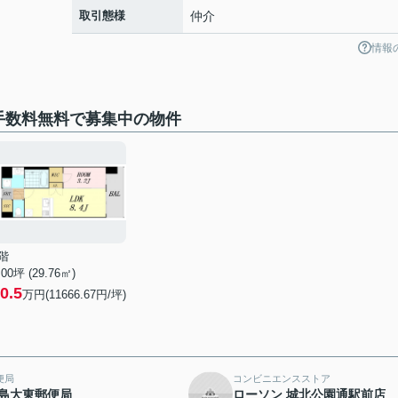
取引態様
仲介
情報
手数料無料で募集中の物件
階
.00坪 (29.76㎡)
0.5
万円(11666.67円/坪)
便局
コンビニエンスストア
島大東郵便局
ローソン 城北公園通駅前店