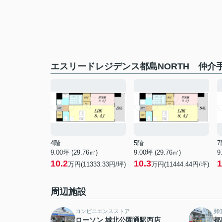
エスリードレジデンス都島NORTH 仲介
4階
5階
7
9.00坪 (29.76㎡)
9.00坪 (29.76㎡)
9
10.2
10.3
1
万円(11333.33円/坪)
万円(11444.44円/坪)
周辺施設
コンビニエンスストア
郵
ローソン 城北公園通駅西店
都