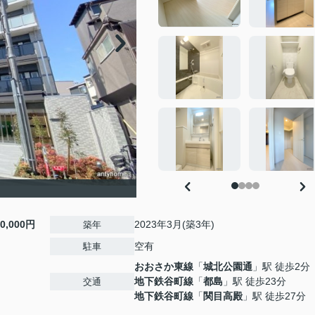
10,000円
2023年3月(築3年)
築年
空有
駐車
おおさか東線
「
城北公園通
」駅 徒歩2分
地下鉄谷町線
「
都島
」駅 徒歩23分
交通
地下鉄谷町線
「
関目高殿
」駅 徒歩27分