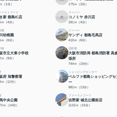
7ｍ（1分）
175ｍ（3分）
ァーストフード
スーパー
き家 都島IC店
コノミヤ 赤川店
65ｍ（4分）
281ｍ（4分）
稚園
スーパー
川幼稚園
サンディ 都島毛馬店
05ｍ（6分）
410ｍ（6分）
学校
消防署
阪市立大東小学校
大阪市消防局 都島消防署 高
62ｍ（9分）
張所
744ｍ（10分）
察
ショッピングセンター
阪府 旭警察署
ベルファ都島ショッピングセ
03ｍ（12分）
ー
982ｍ（13分）
園
ファーストフード
馬中央公園
吉野家 城北公園前店
072ｍ（14分）
1132ｍ（15分）