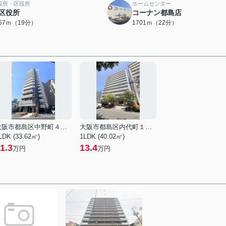
役所・区役所
ホームセンター
区役所
コーナン都島店
457ｍ（19分）
1701ｍ（22分）
大阪市都島区中野町４丁目
大阪市都島区内代町１丁目
LDK (33.62㎡)
1LDK (40.02㎡)
1.3
13.4
万円
万円