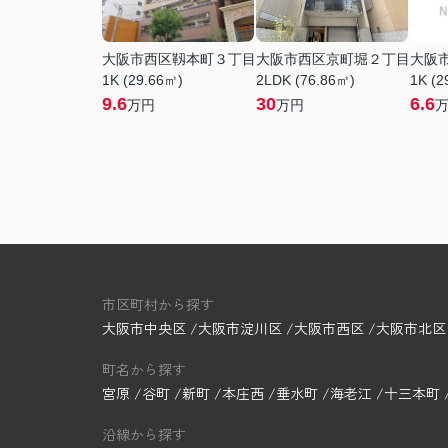
大阪市西区靱本町３丁目
大阪市西区京町堀２丁目
大阪
1K (29.66㎡)
2LDK (76.86㎡)
1K (2
9.6
30
6.6
万円
万円
市区町村から探す
大阪市中央区
大阪市淀川区
大阪市西区
大阪市北区
町名から探す
宮原
谷町
新町
本庄西
垂水町
海老江
十三本町
沿線から探す