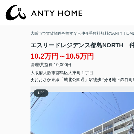
大阪市で賃貸物件を探すなら仲介手数料無料のANTY HOM
エスリードレジデンス都島NORTH 
10.2万円～10.5万円
管理/共益費 10,000円
大阪府
大阪市都島区
大東町
１丁目
おおさか東線「城北公園通」駅徒歩2分
地下鉄谷町
1
/
29