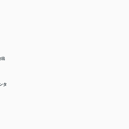
倉出
ンタ