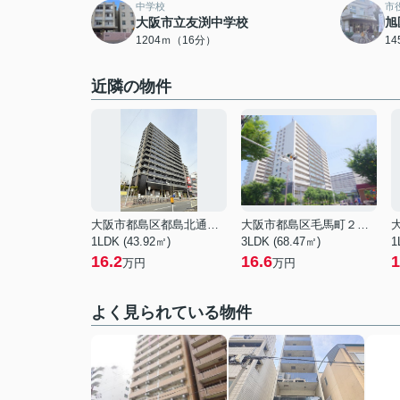
中学校
市
大阪市立友渕中学校
旭
1204ｍ（16分）
1
近隣の物件
大阪市都島区都島北通１丁目
大阪市都島区毛馬町２丁目
1LDK (43.92㎡)
3LDK (68.47㎡)
1
16.2
16.6
1
万円
万円
よく見られている物件