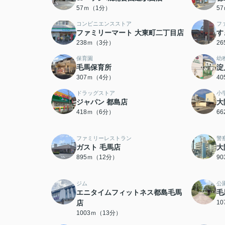
57ｍ（1分）
5
コンビニエンスストア
フ
ファミリーマート 大東町二丁目店
す
238ｍ（3分）
2
保育園
幼
毛馬保育所
淀
307ｍ（4分）
4
ドラッグストア
小
ジャパン 都島店
大
418ｍ（6分）
6
ファミリーレストラン
警
ガスト 毛馬店
大
895ｍ（12分）
9
ジム
公
エニタイムフィットネス都島毛馬
毛
店
1
1003ｍ（13分）