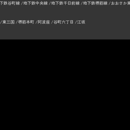
下鉄谷町線
地下鉄中央線
地下鉄千日前線
地下鉄堺筋線
おおさか
東三国
堺筋本町
阿波座
谷町六丁目
江坂