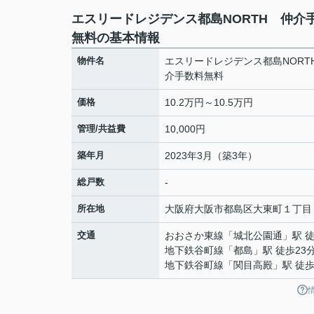
エスリードレジデンス都島NORTH 仲介
無料の基本情報
物件名
エスリードレジデンス都島NORT
介手数料無料
価格
10.2万円～10.5万円
管理/共益費
10,000円
築年月
2023年3月（築3年）
総戸数
-
所在地
大阪府
大阪市都島区
大東町
１丁目
交通
おおさか東線
「
城北公園通
」駅 
地下鉄谷町線
「
都島
」駅 徒歩23
地下鉄谷町線
「
関目高殿
」駅 徒歩