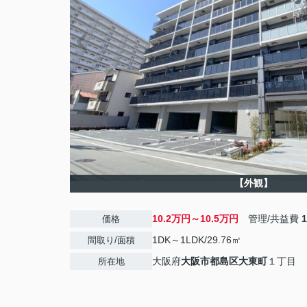
【外観】
10.2万円～10.5万円
管理/共益費
価格
1DK～1LDK/29.76㎡
間取り/面積
大阪府
大阪市都島区
大東町
１丁目
所在地