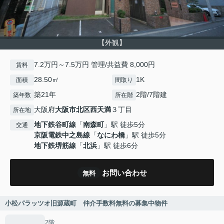
【外観】
7.2万円～7.5万円 管理/共益費 8,000円
賃料
28.50㎡
1K
面積
間取り
築21年
2階/7階建
築年数
所在階
大阪府
大阪市北区
西天満
３丁目
所在地
地下鉄谷町線
「
南森町
」駅 徒歩5分
交通
京阪電鉄中之島線
「
なにわ橋
」駅 徒歩5分
地下鉄堺筋線
「
北浜
」駅 徒歩6分
お問い合わせ
無料
小松パラッツオ旧源蔵町 仲介手数料無料の募集中物件
2階