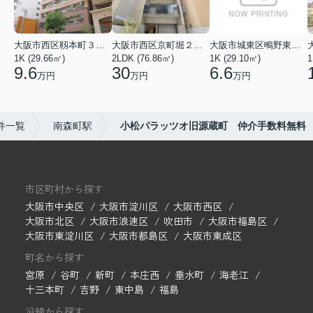
大阪市西区靱本町３丁目
大阪市西区京町堀２丁目
大阪市城東区鴫野東３丁目
1K (29.66㎡)
2LDK (76.86㎡)
1K (29.10㎡)
1
9.6
30
6.6
万円
万円
万円
件一覧
南森町駅
小松パラッツオ旧源蔵町 仲介手数料無料
市区町村から探す
大阪市中央区
大阪市淀川区
大阪市西区
大阪市北区
大阪市浪速区
吹田市
大阪市福島区
大阪市東淀川区
大阪市都島区
大阪市東成区
町名から探す
宮原
谷町
新町
本庄西
垂水町
海老江
十三本町
吉野
東中島
福島
沿線から探す