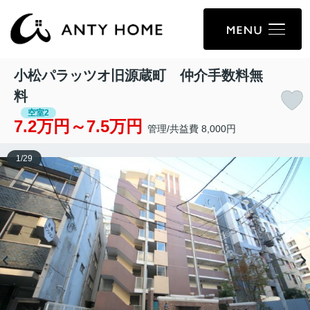
小松パラッツオ旧源蔵町 仲介手数料無
料
空室2
7.2万円～7.5万円
管理/共益費 8,000円
1
/
29