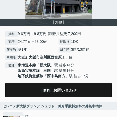
【外観】
9.6万円～9.8万円 管理/共益費 7,200円
賃料
24.77㎡～25.00㎡
1DK
面積
間取り
築1年
3階/13階建
築年数
所在階
大阪府
大阪市淀川区
西宮原
１丁目
所在地
東海道本線
「
新大阪
」駅 徒歩14分
交通
阪急宝塚本線
「
三国
」駅 徒歩16分
地下鉄御堂筋線
「
西中島南方
」駅 徒歩17分
お問い合わせ
無料
セレニテ新大阪グランデ シュッド 仲介手数料無料の募集中物件
3階