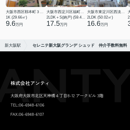
大阪市西区靱本町３丁目
大阪市西淀川区福町２丁目
大阪市東淀川区西淡路１丁目
1K (29.66㎡)
2LDK＋S(納戸) (59.48㎡)
2LDK (50.02㎡)
2
9.6
17.5
16.6
万円
万円
万円
新大阪駅
セレニテ新大阪グランデ シュッド 仲介手数料無料
株式会社アンティ
大阪府大阪市北区天神橋４丁目8-12 アークビル 3階
TEL:06-6948-6106
FAX:
06-6948-6107