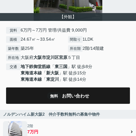
【外観】
6万円～7万円 管理/共益費 9,000円
賃料
24.67㎡～33.54㎡
1LDK
面積
間取り
築25年
2階/14階建
築年数
所在階
大阪府
大阪市淀川区
宮原
５丁目
所在地
地下鉄御堂筋線
「
東三国
」駅 徒歩8分
交通
東海道本線
「
新大阪
」駅 徒歩15分
東海道本線
「
東淀川
」駅 徒歩14分
お問い合わせ
無料
ノルデンハイム新大阪2 仲介手数料無料の募集中物件
2階
7万円