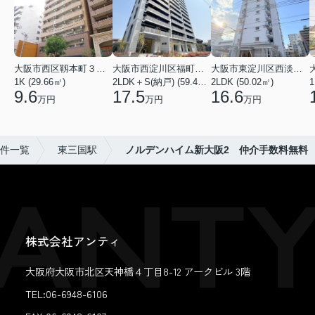
大阪市西区靱本町３丁目
大阪市西淀川区福町２丁目
大阪市東淀川区西淡路１丁目
1K (29.66㎡)
2LDK＋S(納戸) (59.48㎡)
2LDK (50.02㎡)
1
9.6
17.5
16.6
万円
万円
万円
件一覧
東三国駅
ノルデンハイム新大阪2 仲介手数料無料
株式会社アンティ
大阪府大阪市北区天神橋４丁目8-12 アークビル 3階
TEL:06-6948-6106