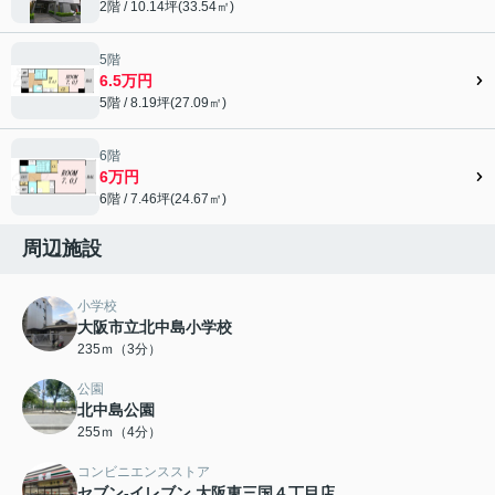
2階 / 10.14坪(33.54㎡)
5階
6.5万円
5階 / 8.19坪(27.09㎡)
6階
6万円
6階 / 7.46坪(24.67㎡)
周辺施設
小学校
大阪市立北中島小学校
235ｍ（3分）
公園
北中島公園
255ｍ（4分）
コンビニエンスストア
セブン-イレブン 大阪東三国４丁目店