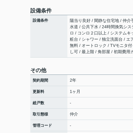
設備条件
設備条件
陽当り良好 / 閑静な住宅地 / 仲介
水道 / 公共下水 / 24時間換気シス
ロ / コンロ２口以上 / システムキ
粧台 / シャワー / 独立洗面台 / エア
無料 / オートロック / TVモニタ
し可 / 最上階 / 角部屋 / 初期
その他
2年
契約期間
1ヶ月
更新料
-
総戸数
仲介
取引態様
-
管理コード