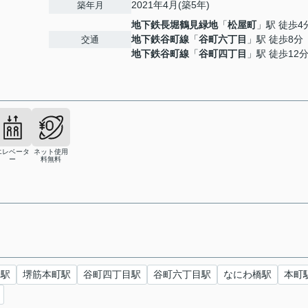
2021年4月(築5年)
築年月
地下鉄長堀鶴見緑地
「
松屋町
」駅 徒歩4
地下鉄谷町線
「
谷町六丁目
」駅 徒歩8分
交通
地下鉄谷町線
「
谷町四丁目
」駅 徒歩12
エレベータ
ネット使用
ー
料無料
橋駅
堺筋本町駅
谷町四丁目駅
谷町六丁目駅
なにわ橋駅
本町