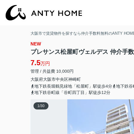
大阪市で賃貸物件を探すなら仲介手数料無料のANTY HOM
NEW
プレサンス松屋町ヴェルデス 仲介手
7.5
万円
管理 / 共益費 10,000円
大阪府
大阪市中央区
神崎町
地下鉄長堀鶴見緑地「松屋町」駅徒歩4分
地下鉄谷
地下鉄谷町線「谷町四丁目」駅徒歩12分
1
/
30