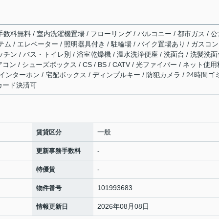
手数料無料 / 室内洗濯機置場 / フローリング / バルコニー / 都市ガス / 
テム / エレベーター / 照明器具付き / 駐輪場 / バイク置場あり / ガスコン
ッチン / バス・トイレ別 / 浴室乾燥機 / 温水洗浄便座 / 洗面台 / 洗髪洗
コン / シューズボックス / CS / BS / CATV / 光ファイバー / ネット使
付インターホン / 宅配ボックス / ディンプルキー / 防犯カメラ / 24時間ゴ
費用カード決済可
一般
賃貸区分
-
更新事務手数料
-
特優賃
101993683
物件番号
2026年08月08日
情報更新日