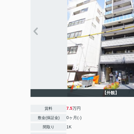
【外観】
7.5
万円
賃料
0ヶ月(-)
敷金(保証金)
1K
間取り