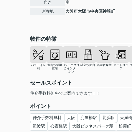
南
向き
大阪府
大阪市中央区
神崎町
所在地
物件の特徴
バストイレ
室内洗濯機
TVモニタ付
独立洗面台
浴室乾燥機
オートロッ
別
置場
きインター
ク
ホン
セールスポイント
仲介手数料無料でご案内できます！！
ポイント
仲介手数料無料
大阪
淀屋橋駅
北浜駅
天満
難波駅
心斎橋駅
大阪ビジネスパーク駅
松屋町