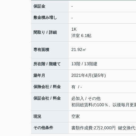
-
保証金
敷金積み増し
-
1K
間取り / 詳細
洋室 6.1帖
21.92㎡
専有面積
13階 / 13階建
所在階 / 階建て
2021年4月(築5年)
築年月
保険会社 / 料金
有 / -
保証会社 / 料金
必加入 / その他
初回総賃料の100％、以後毎月更新
空家
現況
その他条件
書類作成費:2万2,000円 鍵交換代:3