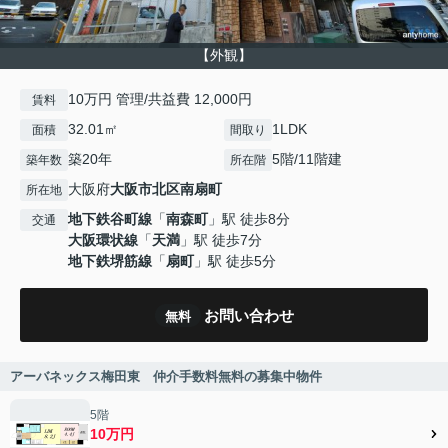
【外観】
10万円 管理/共益費 12,000円
賃料
32.01㎡
1LDK
面積
間取り
築20年
5階/11階建
築年数
所在階
大阪府
大阪市北区
南扇町
所在地
地下鉄谷町線
「
南森町
」駅 徒歩8分
交通
大阪環状線
「
天満
」駅 徒歩7分
地下鉄堺筋線
「
扇町
」駅 徒歩5分
お問い合わせ
無料
アーバネックス梅田東 仲介手数料無料の募集中物件
5階
10万円