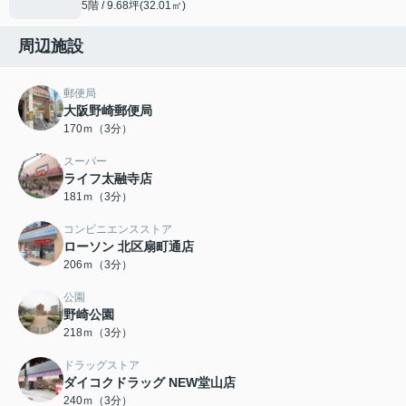
5階 / 9.68坪(32.01㎡)
周辺施設
郵便局
大阪野崎郵便局
170ｍ（3分）
スーパー
ライフ太融寺店
181ｍ（3分）
コンビニエンスストア
ローソン 北区扇町通店
206ｍ（3分）
公園
野崎公園
218ｍ（3分）
ドラッグストア
ダイコクドラッグ NEW堂山店
240ｍ（3分）