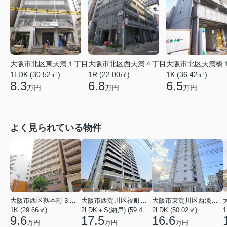
大阪市北区東天満１丁目
大阪市北区西天満４丁目
大阪市北区天満橋
1LDK (30.52㎡)
1R (22.00㎡)
1K (36.42㎡)
8.3
6.8
6.5
万円
万円
万円
よく見られている物件
大阪市西区靱本町３丁目
大阪市西淀川区福町２丁目
大阪市東淀川区西淡路１丁目
1K (29.66㎡)
2LDK＋S(納戸) (59.48㎡)
2LDK (50.02㎡)
1
9.6
17.5
16.6
万円
万円
万円