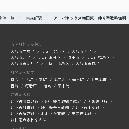
物件一覧
南森町駅
アーバネックス梅田東 仲介手数料無料
市区町村から探す
大阪市中央区
大阪市淀川区
大阪市西区
大阪市北区
大阪市浪速区
吹田市
大阪市福島区
大阪市東淀川区
大阪市都島区
大阪市東成区
町名から探す
宮原
谷町
新町
本庄西
垂水町
十三本町
吉野
海老江
福島
東中島
沿線から探す
地下鉄御堂筋線
地下鉄長堀鶴見緑地
大阪環状線
地下鉄谷町線
地下鉄千日前線
地下鉄中央線
地下鉄堺筋線
おおさか東線
東海道本線
阪神電鉄阪神なんば
駅から探す